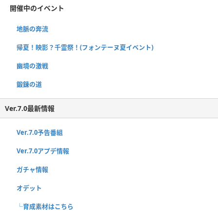
開催中のイベント
地脈の奔流
帰夏！映影？千霊祭！(フォンテーヌ夏イベント)
幽境の激戦
鍛錬の道
Ver.7.0最新情報
Ver.7.0予告番組
Ver.7.0アプデ情報
ガチャ情報
オデット
└育成素材はこちら