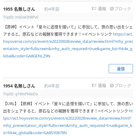
1955
名無しさん
約4年前
通報
ブロック
TripID: md2wOhRPvE
【原神】イベント「星々に追憶を描いて」に参加して、旅の思い出をシェ
アすると、原石などの報酬を獲得できます！+イベントリンク
https://act.
hoyoverse.com/ys/event/e20220928review_data/review.html?mhy_pres
entation_style=fullscreen&mhy_auth_required=true&game_biz=hk4e_g
lobal&code=GA8GENLZ9N
返信
1954
名無しさん
約4年前
通報
ブロック
TripID: g1WnPNIeDo
【URL】【原神】イベント「星々に追憶を描いて」に参加して、旅の思い
出をシェアすると、原石などの報酬を獲得できます！+イベントリンク
ht
tps://act.hoyoverse.com/ys/event/e20220928review_data/review.html?
mhy_presentation_style=fullscreen&mhy_auth_required=true&game_b
iz=hk4e_global&code=GA8SY0879N