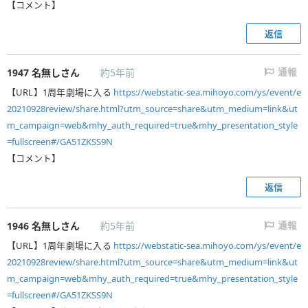
【コメント】
返信
1947
名無しさん
約5年前
通報
【URL】1周年劇場に入る
https://webstatic-sea.mihoyo.com/ys/event/e
20210928review/share.html?utm_source=share&utm_medium=link&ut
m_campaign=web&mhy_auth_required=true&mhy_presentation_style
=fullscreen#/GA51ZKSS9N
【コメント】
返信
1946
名無しさん
約5年前
通報
【URL】1周年劇場に入る
https://webstatic-sea.mihoyo.com/ys/event/e
20210928review/share.html?utm_source=share&utm_medium=link&ut
m_campaign=web&mhy_auth_required=true&mhy_presentation_style
=fullscreen#/GA51ZKSS9N