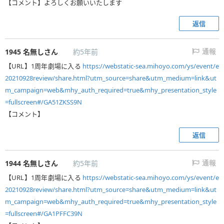
【コメント】よろしくお願いいたします
返信
1945
名無しさん
約5年前
通報
【URL】1周年劇場に入る
https://webstatic-sea.mihoyo.com/ys/event/e
20210928review/share.html?utm_source=share&utm_medium=link&ut
m_campaign=web&mhy_auth_required=true&mhy_presentation_style
=fullscreen#/GA51ZKSS9N
【コメント】
返信
1944
名無しさん
約5年前
通報
【URL】1周年劇場に入る
https://webstatic-sea.mihoyo.com/ys/event/e
20210928review/share.html?utm_source=share&utm_medium=link&ut
m_campaign=web&mhy_auth_required=true&mhy_presentation_style
=fullscreen#/GA1PFFC39N