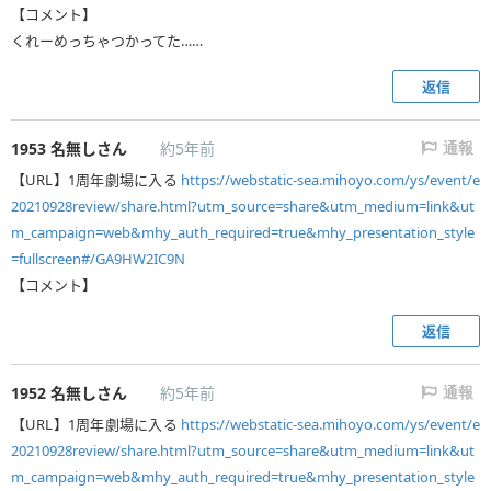
【コメント】
くれーめっちゃつかってた……
返信
1953
名無しさん
約5年前
通報
【URL】1周年劇場に入る
https://webstatic-sea.mihoyo.com/ys/event/e
20210928review/share.html?utm_source=share&utm_medium=link&ut
m_campaign=web&mhy_auth_required=true&mhy_presentation_style
=fullscreen#/GA9HW2IC9N
【コメント】
返信
1952
名無しさん
約5年前
通報
【URL】1周年劇場に入る
https://webstatic-sea.mihoyo.com/ys/event/e
20210928review/share.html?utm_source=share&utm_medium=link&ut
m_campaign=web&mhy_auth_required=true&mhy_presentation_style