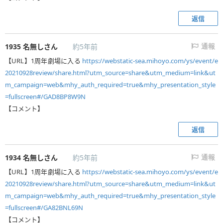
返信
1935
名無しさん
約5年前
通報
【URL】1周年劇場に入る
https://webstatic-sea.mihoyo.com/ys/event/e
20210928review/share.html?utm_source=share&utm_medium=link&ut
m_campaign=web&mhy_auth_required=true&mhy_presentation_style
=fullscreen#/GAD8BP8W9N
【コメント】
返信
1934
名無しさん
約5年前
通報
【URL】1周年劇場に入る
https://webstatic-sea.mihoyo.com/ys/event/e
20210928review/share.html?utm_source=share&utm_medium=link&ut
m_campaign=web&mhy_auth_required=true&mhy_presentation_style
=fullscreen#/GA82BNL69N
【コメント】