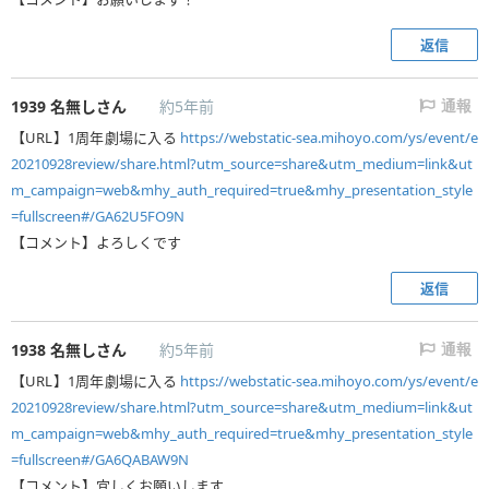
返信
1939
名無しさん
約5年前
通報
【URL】1周年劇場に入る
https://webstatic-sea.mihoyo.com/ys/event/e
20210928review/share.html?utm_source=share&utm_medium=link&ut
m_campaign=web&mhy_auth_required=true&mhy_presentation_style
=fullscreen#/GA62U5FO9N
【コメント】よろしくです
返信
1938
名無しさん
約5年前
通報
【URL】1周年劇場に入る
https://webstatic-sea.mihoyo.com/ys/event/e
20210928review/share.html?utm_source=share&utm_medium=link&ut
m_campaign=web&mhy_auth_required=true&mhy_presentation_style
=fullscreen#/GA6QABAW9N
【コメント】宜しくお願いします