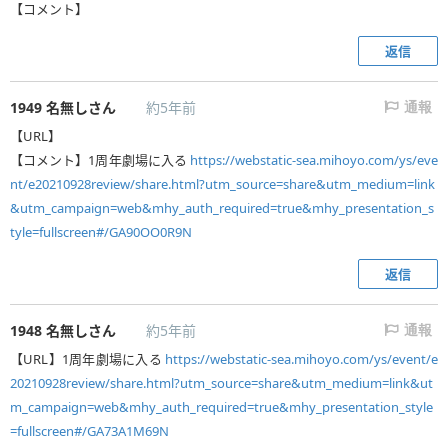
【コメント】
返信
1949
名無しさん
約5年前
通報
【URL】
【コメント】1周年劇場に入る
https://webstatic-sea.mihoyo.com/ys/eve
nt/e20210928review/share.html?utm_source=share&utm_medium=link
&utm_campaign=web&mhy_auth_required=true&mhy_presentation_s
tyle=fullscreen#/GA90OO0R9N
返信
1948
名無しさん
約5年前
通報
【URL】1周年劇場に入る
https://webstatic-sea.mihoyo.com/ys/event/e
20210928review/share.html?utm_source=share&utm_medium=link&ut
m_campaign=web&mhy_auth_required=true&mhy_presentation_style
=fullscreen#/GA73A1M69N