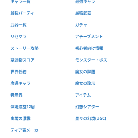
キャラ一覧
最強キャラ
最強パーティ
最強武器
武器一覧
ガチャ
リセマラ
アチーブメント
ストーリー攻略
初心者向け情報
聖遺物スコア
モンスター・ボス
世界任務
魔女の課題
魔導キャラ
魔女の諭示
特産品
アイテム
深境螺旋12層
幻想シアター
幽境の激戦
星々の幻境(UGC)
ティア表メーカー