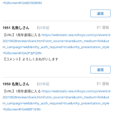
=fullscreen#/GA8O5E869N
返信
1951
名無しさん
約5年前
通報
【URL】1周年劇場に入る
https://webstatic-sea.mihoyo.com/ys/event/e
20210928review/share.html?utm_source=share&utm_medium=link&ut
m_campaign=web&mhy_auth_required=true&mhy_presentation_style
=fullscreen#/GA2P3JPQ9N
【コメント】よろしくおねがいします
返信
1950
名無しさん
約5年前
通報
【URL】1周年劇場に入る
https://webstatic-sea.mihoyo.com/ys/event/e
20210928review/share.html?utm_source=share&utm_medium=link&ut
m_campaign=web&mhy_auth_required=true&mhy_presentation_style
=fullscreen#/GA88IP1E9N