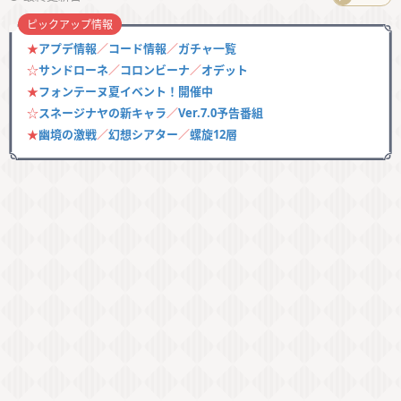
ピックアップ情報
★
アプデ情報
／
コード情報
／
ガチャ一覧
☆
サンドローネ
／
コロンビーナ
／
オデット
★
フォンテーヌ夏イベント！開催中
☆
スネージナヤの新キャラ
／
Ver.7.0予告番組
★
幽境の激戦
／
幻想シアター
／
螺旋12層