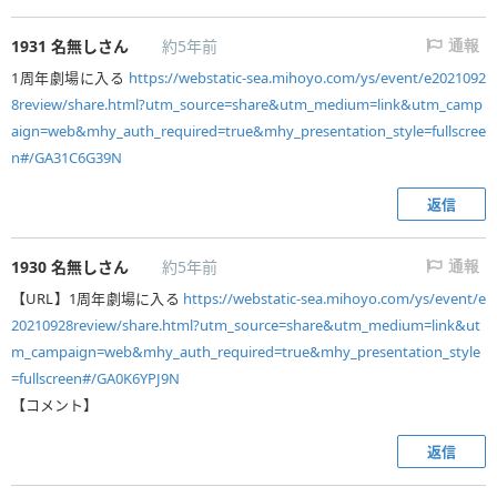
1931
名無しさん
約5年前
通報
1周年劇場に入る
https://webstatic-sea.mihoyo.com/ys/event/e2021092
8review/share.html?utm_source=share&utm_medium=link&utm_camp
aign=web&mhy_auth_required=true&mhy_presentation_style=fullscree
n#/GA31C6G39N
返信
1930
名無しさん
約5年前
通報
【URL】1周年劇場に入る
https://webstatic-sea.mihoyo.com/ys/event/e
20210928review/share.html?utm_source=share&utm_medium=link&ut
m_campaign=web&mhy_auth_required=true&mhy_presentation_style
=fullscreen#/GA0K6YPJ9N
【コメント】
返信