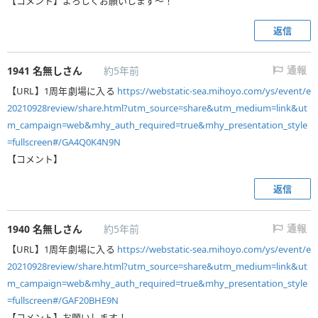
【コメント】よろしくお願いします〜！
返信
1941
名無しさん
約5年前
通報
【URL】1周年劇場に入る
https://webstatic-sea.mihoyo.com/ys/event/e
20210928review/share.html?utm_source=share&utm_medium=link&ut
m_campaign=web&mhy_auth_required=true&mhy_presentation_style
=fullscreen#/GA4Q0K4N9N
【コメント】
返信
1940
名無しさん
約5年前
通報
【URL】1周年劇場に入る
https://webstatic-sea.mihoyo.com/ys/event/e
20210928review/share.html?utm_source=share&utm_medium=link&ut
m_campaign=web&mhy_auth_required=true&mhy_presentation_style
=fullscreen#/GAF20BHE9N
【コメント】お願いします！