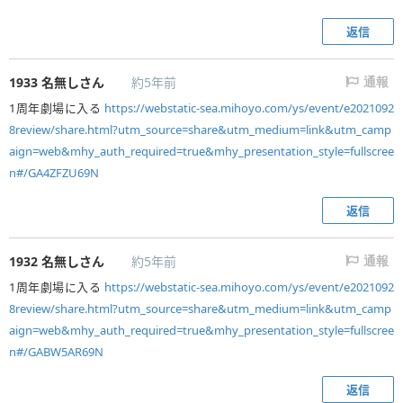
返信
1933
名無しさん
約5年前
通報
1周年劇場に入る
https://webstatic-sea.mihoyo.com/ys/event/e2021092
8review/share.html?utm_source=share&utm_medium=link&utm_camp
aign=web&mhy_auth_required=true&mhy_presentation_style=fullscree
n#/GA4ZFZU69N
返信
1932
名無しさん
約5年前
通報
1周年劇場に入る
https://webstatic-sea.mihoyo.com/ys/event/e2021092
8review/share.html?utm_source=share&utm_medium=link&utm_camp
aign=web&mhy_auth_required=true&mhy_presentation_style=fullscree
n#/GABW5AR69N
返信