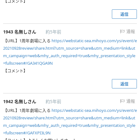
【コメント】
返信
1943
名無しさん
約5年前
通報
【URL】1周年劇場に入る
https://webstatic-sea.mihoyo.com/ys/event/e
20210928review/share.html?utm_source=share&utm_medium=link&ut
m_campaign=web&mhy_auth_required=true&mhy_presentation_style
=fullscreen#/GA341QGA9N
【コメント】
返信
1942
名無しさん
約5年前
通報
【URL】1周年劇場に入る
https://webstatic-sea.mihoyo.com/ys/event/e
20210928review/share.html?utm_source=share&utm_medium=link&ut
m_campaign=web&mhy_auth_required=true&mhy_presentation_style
=fullscreen#/GAFXPI3L9N