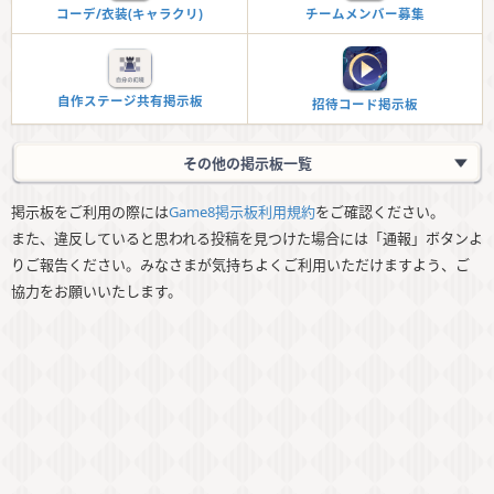
チームメンバー募集
コーデ/衣装(キャラクリ)
自作ステージ共有掲示板
招待コード掲示板
その他の掲示板一覧
掲示板をご利用の際には
Game8掲示板利用規約
をご確認ください。
また、違反していると思われる投稿を見つけた場合には「通報」ボタンよ
りご報告ください。みなさまが気持ちよくご利用いただけますよう、ご
まとめ速報
模本番号掲示板(167)
協力をお願いいたします。
アニメ雑談掲示板(254)
デッキ共有(135)
対戦用掲示板(178)
雑談掲示板(カード)
カスタム秘境掲示板(1261)
-