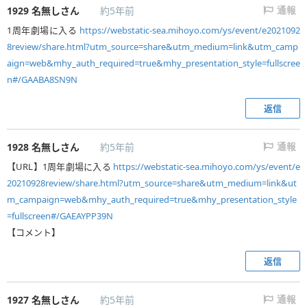
1929
名無しさん
約5年前
通報
1周年劇場に入る
https://webstatic-sea.mihoyo.com/ys/event/e2021092
8review/share.html?utm_source=share&utm_medium=link&utm_camp
aign=web&mhy_auth_required=true&mhy_presentation_style=fullscree
n#/GAABA8SN9N
返信
1928
名無しさん
約5年前
通報
【URL】1周年劇場に入る
https://webstatic-sea.mihoyo.com/ys/event/e
20210928review/share.html?utm_source=share&utm_medium=link&ut
m_campaign=web&mhy_auth_required=true&mhy_presentation_style
=fullscreen#/GAEAYPP39N
【コメント】
返信
1927
名無しさん
約5年前
通報