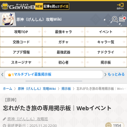
原神（げんしん）攻略Wiki
攻略TOP
最強キャラ
イベント
交換コード
ガチャ
キャラ一覧
アプデ情報
最強武器
ナドクライ
スネージナヤ
初心者
掲示板
マルチプレイ募集掲示板
もっとみる
サルベー
1
2
ホーム
原神（げんしん）攻略Wiki
掲示板
忘れがたき旅の専用掲示板｜Web
【原神】
忘れがたき旅の専用掲示板｜Webイベント
原神（げんしん）攻略班
最終更新日：2025.11.20 22:00
1954