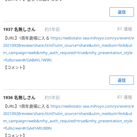
返信
1937
名無しさん
約5年前
通報
【URL】1周年劇場に入る
https://webstatic-sea.mihoyo.com/ys/event/e
20210928review/share.html?utm_source=share&utm_medium=link&ut
m_campaign=web&mhy_auth_required=true&mhy_presentation_style
=fullscreen#/GABAYL1W9N
【コメント】
返信
1936
名無しさん
約5年前
通報
【URL】1周年劇場に入る
https://webstatic-sea.mihoyo.com/ys/event/e
20210928review/share.html?utm_source=share&utm_medium=link&ut
m_campaign=web&mhy_auth_required=true&mhy_presentation_style
=fullscreen#/GA41ARUB9N
【コメント】