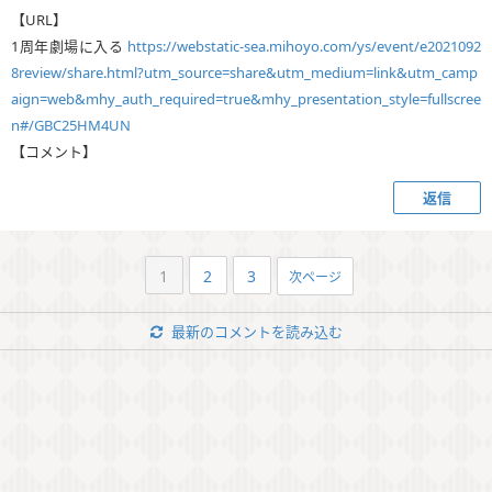
【URL】
1周年劇場に入る
https://webstatic-sea.mihoyo.com/ys/event/e2021092
8review/share.html?utm_source=share&utm_medium=link&utm_camp
aign=web&mhy_auth_required=true&mhy_presentation_style=fullscree
n#/GBC25HM4UN
【コメント】
返信
1
2
3
次ページ
最新のコメントを読み込む