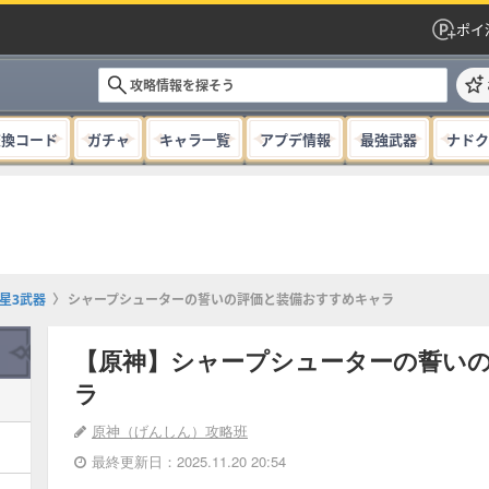
ポイ
交換コード
ガチャ
キャラ一覧
アプデ情報
最強武器
ナドク
星3武器
シャープシューターの誓いの評価と装備おすすめキャラ
【原神】シャープシューターの誓い
ラ
原神（げんしん）攻略班
最終更新日：2025.11.20 20:54