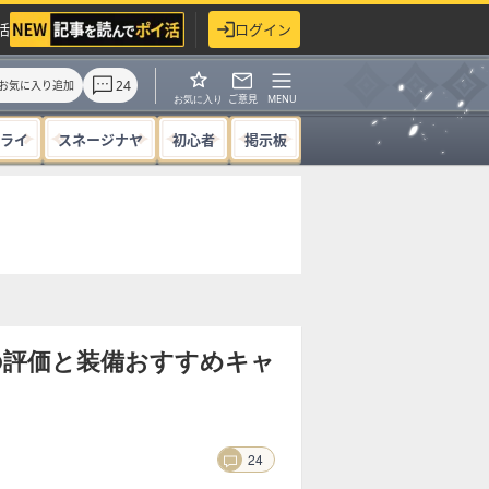
活
ログイン
24
お気に入り追加
ご意見
MENU
お気に入り
ライ
スネージナヤ
初心者
掲示板
の評価と装備おすすめキャ
24