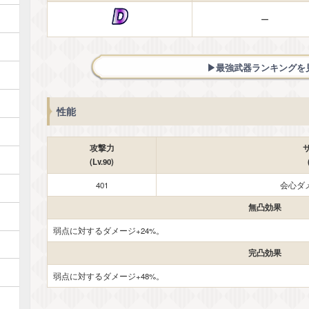
ー
▶︎最強武器ランキングを
性能
攻撃力
(Lv.90)
401
会心ダメ
無凸効果
弱点に対するダメージ+24%。
完凸効果
弱点に対するダメージ+48%。