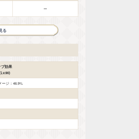
ー
見る
サブ効果
(Lv.90)
ージ：46.9%