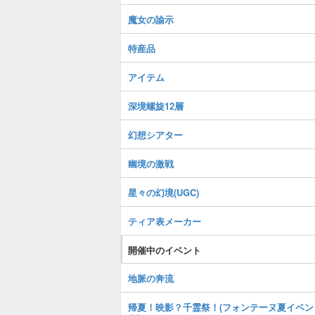
魔女の諭示
特産品
アイテム
深境螺旋12層
幻想シアター
幽境の激戦
星々の幻境(UGC)
ティア表メーカー
開催中のイベント
地脈の奔流
帰夏！映影？千霊祭！(フォンテーヌ夏イベン