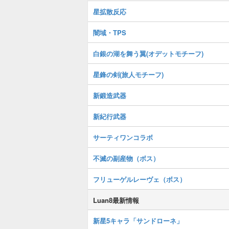
星拡散反応
闇域・TPS
白銀の湖を舞う翼(オデットモチーフ)
星鋒の剣(旅人モチーフ)
新鍛造武器
新紀行武器
サーティワンコラボ
不滅の副産物（ボス）
フリューゲルレーヴェ（ボス）
Luan8最新情報
新星5キャラ「サンドローネ」