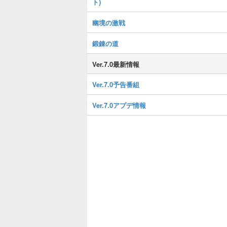
ト)
幽境の激戦
鍛錬の道
Ver.7.0最新情報
Ver.7.0予告番組
Ver.7.0アプデ情報