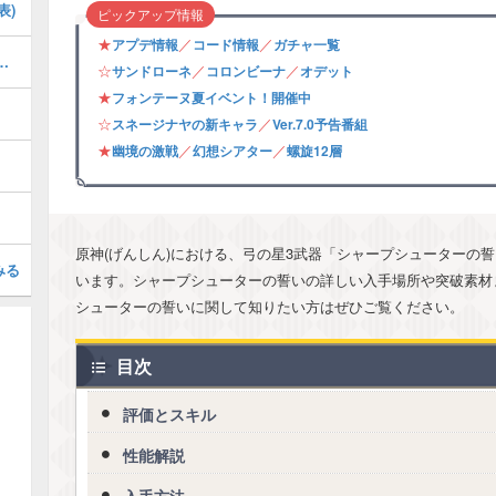
表)
ピックアップ情報
★
／
／
アプデ情報
コード情報
ガチャ一覧
の攻略・フォンテーヌ夏イベント
☆
／
／
サンドローネ
コロンビーナ
オデット
★
フォンテーヌ夏イベント！開催中
☆
／
スネージナヤの新キャラ
Ver.7.0予告番組
★
／
／
幽境の激戦
幻想シアター
螺旋12層
原神(げんしん)における、弓の星3武器「シャープシューターの
みる
います。シャープシューターの誓いの詳しい入手場所や突破素材
シューターの誓いに関して知りたい方はぜひご覧ください。
目次
評価とスキル
性能解説