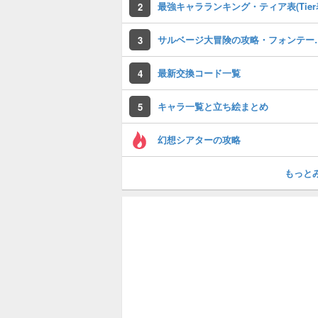
最強キャラランキング・ティア表(Tier
2
サルベージ大冒険
3
最新交換コード一覧
4
キャラ一覧と立ち絵まとめ
5
幻想シアターの攻略
もっと