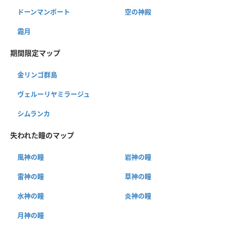
ドーンマンポート
空の神殿
霜月
期間限定マップ
金リンゴ群島
ヴェルーリヤミラージュ
シムランカ
失われた瞳のマップ
風神の瞳
岩神の瞳
雷神の瞳
草神の瞳
水神の瞳
炎神の瞳
月神の瞳