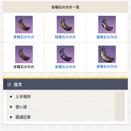
各曜石の欠片一覧
黄曜石の欠片
緑曜石の欠片
藍曜石の欠片
蒼曜石の欠片
赤曜石の欠片
紫曜石の欠片
目次
入手場所
使い道
関連記事