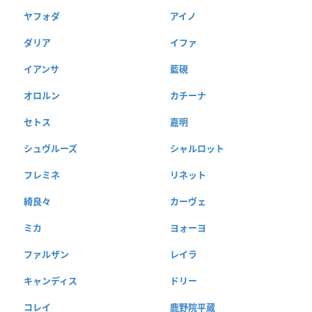
ヤフォダ
アイノ
ダリア
イファ
イアンサ
藍硯
オロルン
カチーナ
セトス
嘉明
シュヴルーズ
シャルロット
フレミネ
リネット
綺良々
カーヴェ
ミカ
ヨォーヨ
ファルザン
レイラ
キャンディス
ドリー
コレイ
鹿野院平蔵