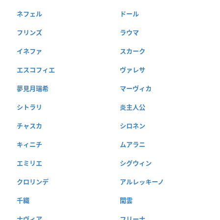
ネフェル
ドール
フリンズ
ラウマ
イネファ
スカーク
エスコフィエ
ヴァレサ
夢見月瑞希
マーヴィカ
シトラリ
炎主人公
チャスカ
シロネン
キィニチ
ムアラニ
エミリエ
シグウィン
クロリンデ
アルレッキーノ
千織
閑雲
ナヴィア
フリーナ