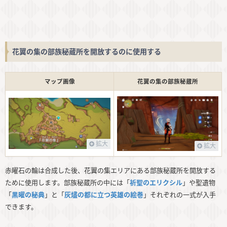
花翼の集の部族秘蔵所を開放するのに使用する
マップ画像
花翼の集の部族秘蔵所
拡大
拡大
赤曜石の輪は合成した後、花翼の集エリアにある部族秘蔵所を開放する
ために使用します。部族秘蔵所の中には「
祈聖のエリクシル
」や聖遺物
「
黒曜の秘典
」と「
灰燼の都に立つ英雄の絵巻
」それぞれの一式が入手
できます。