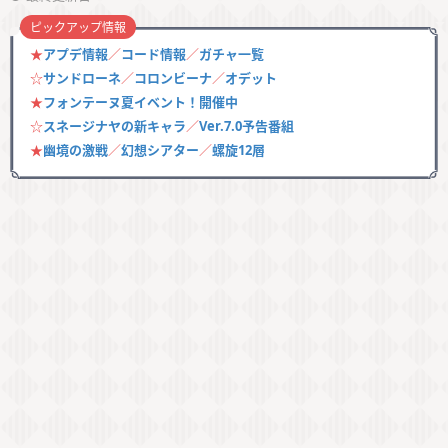
ピックアップ情報
★
アプデ情報
／
コード情報
／
ガチャ一覧
☆
サンドローネ
／
コロンビーナ
／
オデット
★
フォンテーヌ夏イベント！開催中
☆
スネージナヤの新キャラ
／
Ver.7.0予告番組
★
幽境の激戦
／
幻想シアター
／
螺旋12層