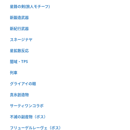
星鋒の剣(旅人モチーフ)
新鍛造武器
新紀行武器
スネージナヤ
星拡散反応
闇域・TPS
列車
グライアイの眼
真氷創造物
サーティワンコラボ
不滅の副産物（ボス）
フリューゲルレーヴェ（ボス）