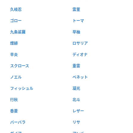
久岐忍
雲菫
ゴロー
トーマ
九条裟羅
早柚
煙緋
ロサリア
辛炎
ディオナ
スクロース
重雲
ノエル
ベネット
フィッシュル
凝光
行秋
北斗
香菱
レザー
バーバラ
リサ