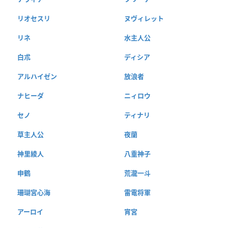
リオセスリ
ヌヴィレット
リネ
水主人公
白朮
ディシア
アルハイゼン
放浪者
ナヒーダ
ニィロウ
セノ
ティナリ
草主人公
夜蘭
神里綾人
八重神子
申鶴
荒瀧一斗
珊瑚宮心海
雷電将軍
アーロイ
宵宮