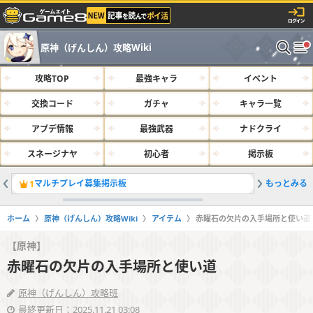
原神（げんしん）攻略Wiki
攻略TOP
最強キャラ
イベント
交換コード
ガチャ
キャラ一覧
アプデ情報
最強武器
ナドクライ
スネージナヤ
初心者
掲示板
マルチプレイ募集掲示板
もっとみる
最強キャラ
1
2
ホーム
原神（げんしん）攻略Wiki
アイテム
赤曜石の欠片の入手場所と使い道
【原神】
赤曜石の欠片の入手場所と使い道
原神（げんしん）攻略班
最終更新日：2025.11.21 03:08