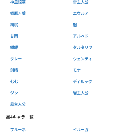
神里綾華
雷主人公
楓原万葉
エウルア
胡桃
魈
甘雨
アルベド
鍾離
タルタリヤ
クレー
ウェンティ
刻晴
モナ
七七
ディルック
ジン
岩主人公
風主人公
星4キャラ一覧
プルーネ
イルーガ