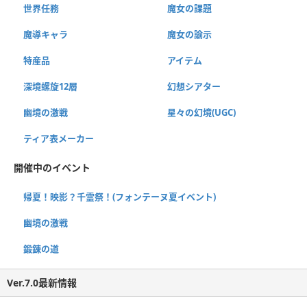
世界任務
魔女の課題
魔導キャラ
魔女の諭示
特産品
アイテム
深境螺旋12層
幻想シアター
幽境の激戦
星々の幻境(UGC)
ティア表メーカー
開催中のイベント
帰夏！映影？千霊祭！(フォンテーヌ夏イベント)
幽境の激戦
鍛錬の道
Ver.7.0最新情報