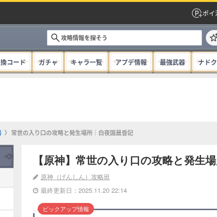
ポイ
交換コード
ガチャ
キャラ一覧
アプデ情報
最強武器
ナドク
務
常世の入り口の攻略と発生場所｜白夜国晨昏記
【原神】常世の入り口の攻略と発生場
原神（げんしん）攻略班
最終更新日：2025.11.20 22:14
ピックアップ情報