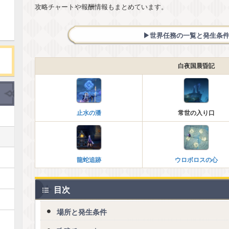
攻略チャートや報酬情報もまとめています。
▶︎世界任務の一覧と発生条
白夜国晨昏記
止水の潘
常世の入り口
龍蛇追跡
ウロボロスの心
目次
場所と発生条件