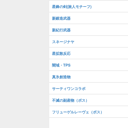
星鋒の剣(旅人モチーフ)
新鍛造武器
新紀行武器
スネージナヤ
星拡散反応
闇域・TPS
真氷創造物
サーティワンコラボ
不滅の副産物（ボス）
フリューゲルレーヴェ（ボス）