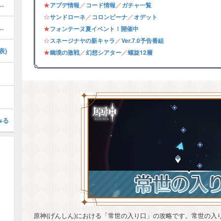
の攻略・フォンテーヌ夏イベント
★
／
／
アプデ情報
コード情報
ガチャ一覧
☆
／
／
サンドローネ
コロンビーナ
オデット
聖遺物と評価・武器おすすめ
★
フォンテーヌ夏イベント！開催中
☆
／
スネージナヤの新キャラ
Ver.7.0予告番組
表)
★
／
／
幽境の激戦
幻想シアター
螺旋12層
みる
原神(げんしん)における「常世の入り口」の攻略です。常世の入