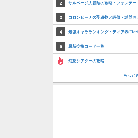
サルベージ大冒険
2
コロンビーナの
3
最強キャラランキング・ティア表(Tier
4
最新交換コード一覧
5
幻想シアターの攻略
もっと