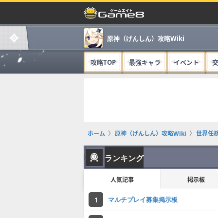
原神（げんしん）攻略Wiki
攻略TOP
最強キャラ
イベント
ホーム
原神（げんしん）攻略Wiki
世界任
ランキング
人気記事
掲示板
マルチプレイ募集掲示板
1