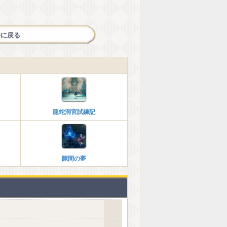
件に戻る
龍蛇洞宮試練記
隙間の夢