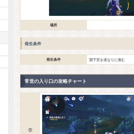
場所
発生条件
発生条件
淵下宮を道なりに進む
常世の入り口の攻略チャート
①