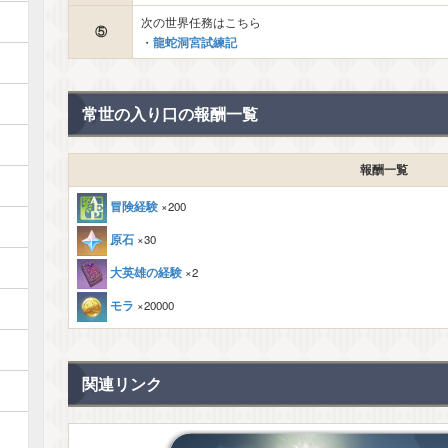
次の世界任務はこちら
⑤
龍蛇洞宮試練記
・
常世の入り口の報酬一覧
報酬一覧
冒険経験
×200
原石
×30
大英雄の経験
×2
モラ
×20000
関連リンク