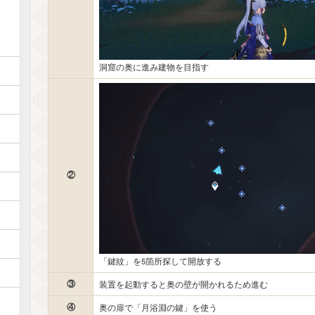
洞窟の奥に進み建物を目指す
②
「鍵紋」を5箇所探して開放する
③
装置を起動すると奥の壁が開かれるため進む
④
奥の扉で「月浴淵の鍵」を使う