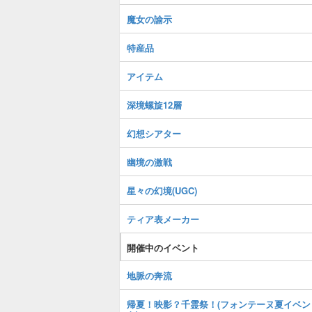
魔女の諭示
特産品
アイテム
深境螺旋12層
幻想シアター
幽境の激戦
星々の幻境(UGC)
ティア表メーカー
開催中のイベント
地脈の奔流
帰夏！映影？千霊祭！(フォンテーヌ夏イベン