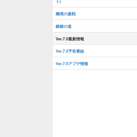
ト)
幽境の激戦
鍛錬の道
Ver.7.0最新情報
Ver.7.0予告番組
Ver.7.0アプデ情報