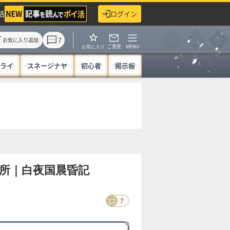
活
ログイン
7
お気に入り追加
ご意見
MENU
お気に入り
ライ
スネージナヤ
初心者
掲示板
所｜白夜国晨昏記
7