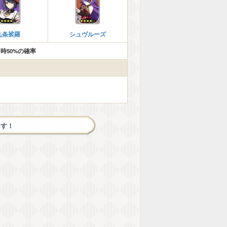
九条裟羅
シュヴルーズ
時50%の確率
回す！