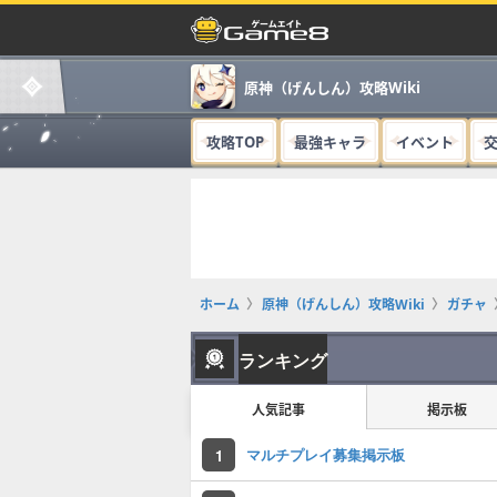
原神（げんしん）攻略Wiki
攻略TOP
最強キャラ
イベント
ホーム
原神（げんしん）攻略Wiki
ガチャ
ランキング
人気記事
掲示板
マルチプレイ募集掲示板
1