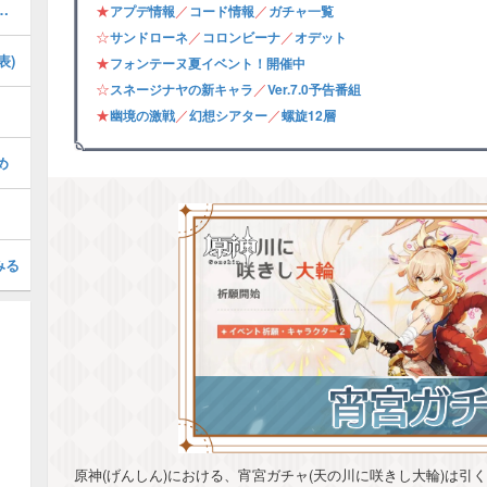
の攻略・フォンテーヌ夏イベント
★
／
／
アプデ情報
コード情報
ガチャ一覧
☆
／
／
サンドローネ
コロンビーナ
オデット
表)
★
フォンテーヌ夏イベント！開催中
☆
／
スネージナヤの新キャラ
Ver.7.0予告番組
★
／
／
幽境の激戦
幻想シアター
螺旋12層
め
みる
原神(げんしん)における、宵宮ガチャ(天の川に咲きし大輪)は