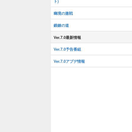
ト)
幽境の激戦
鍛錬の道
Ver.7.0最新情報
Ver.7.0予告番組
Ver.7.0アプデ情報