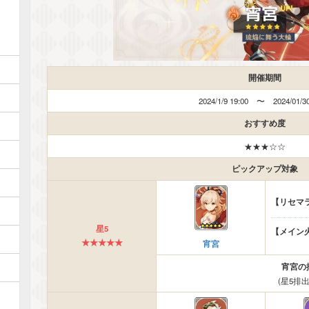
開催期間
2024/1/9 19:00 〜 2024/01/30
おすすめ度
★★★☆☆
ピックアップ対象
【リセマ
星5
【メイン
★★★★★
宵宮
宵宮の排
(星5排