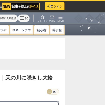
活
ログイン
90
お気に入り追加
ご意見
MENU
お気に入り
ライ
スネージナヤ
初心者
掲示板
？｜天の川に咲きし大輪
90