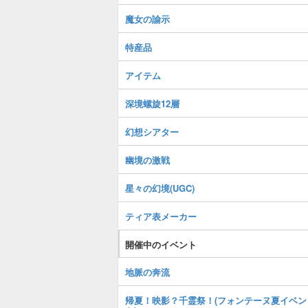
魔女の諭示
特産品
アイテム
深境螺旋12層
幻想シアター
幽境の激戦
星々の幻境(UGC)
ティア表メーカー
開催中のイベント
地脈の奔流
帰夏！映影？千霊祭！(フォンテーヌ夏イベン