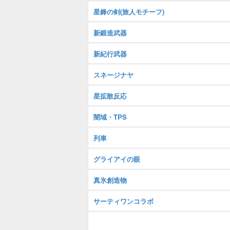
星鋒の剣(旅人モチーフ)
新鍛造武器
新紀行武器
スネージナヤ
星拡散反応
闇域・TPS
列車
グライアイの眼
真氷創造物
サーティワンコラボ