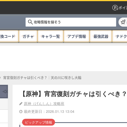
ポイ
交換コード
ガチャ
キャラ一覧
アプデ情報
最強武器
ナドク
宵宮復刻ガチャは引くべき？｜天の川に咲きし大輪
【原神】宵宮復刻ガチャは引くべき
原神（げんしん）攻略班
最終更新日：2026.01.13 13:04
ピックアップ情報