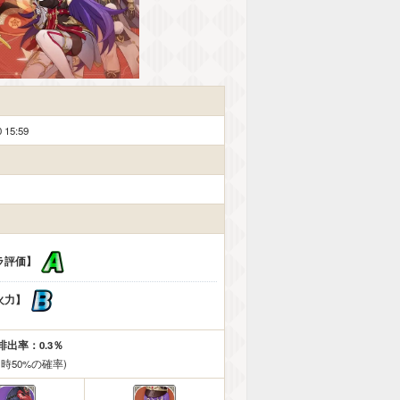
 15:59
ラ評価】
火力】
出率：0.3％
出時50%の確率)