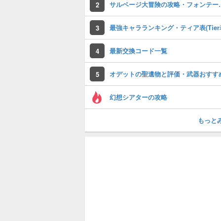
サルベージ大冒険
2
最強キャラランキング・ティア表(Tier
3
最新交換コード一覧
4
オデットの聖遺物と評価・武器おすす
5
幻想シアターの攻略
もっと