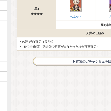
星4
★★★★
ベネット
星4排出
天井の仕組み
・90連で星5確定（天井①）
・180で星5確定（天井①で宵宮が出なかった場合宵宮確定）
▶︎宵宮のガチャシミュを