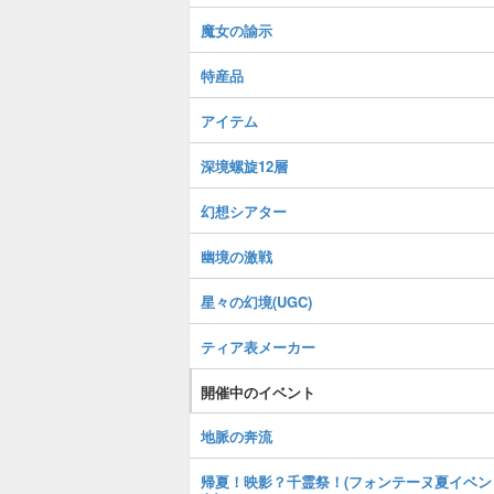
魔女の諭示
特産品
アイテム
深境螺旋12層
幻想シアター
幽境の激戦
星々の幻境(UGC)
ティア表メーカー
開催中のイベント
地脈の奔流
帰夏！映影？千霊祭！(フォンテーヌ夏イベン