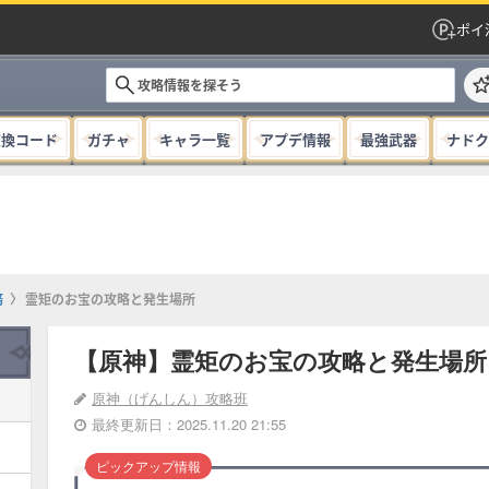
ポイ
交換コード
ガチャ
キャラ一覧
アプデ情報
最強武器
ナドク
務
霊矩のお宝の攻略と発生場所
【原神】霊矩のお宝の攻略と発生場所
原神（げんしん）攻略班
最終更新日：2025.11.20 21:55
ピックアップ情報