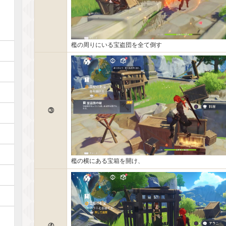
檻の周りにいる宝盗団を全て倒す
③
檻の横にある宝箱を開け、
④