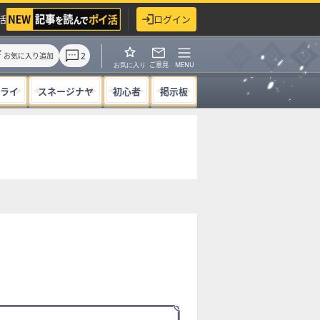
活
ログイン
2
お気に入り追加
ご意見
MENU
お気に入り
ライ
スネージナヤ
初心者
掲示板