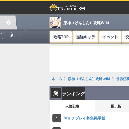
原神（げんしん）攻略Wiki
攻略TOP
最強キャラ
イベント
ホーム
原神（げんしん）攻略Wiki
世界任
ランキング
人気記事
掲示板
マルチプレイ募集掲示板
1