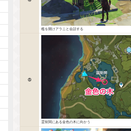
檻を開けアラニと会話する
⑤
霊矩関にある金色の木に向かう