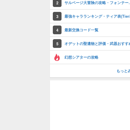
サルベージ大冒険
2
最強キャラランキング・ティア表(Tier
3
最新交換コード一覧
4
オデットの聖遺物と評価・武器おすす
5
幻想シアターの攻略
もっと