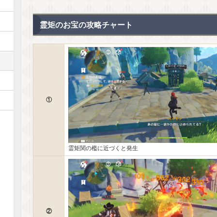
霊矩のお宝の攻略チャート
①
霊矩関の檻に近づくと発生
②