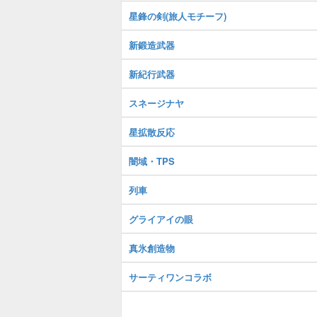
星鋒の剣(旅人モチーフ)
新鍛造武器
新紀行武器
スネージナヤ
星拡散反応
闇域・TPS
列車
グライアイの眼
真氷創造物
サーティワンコラボ