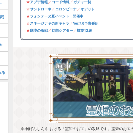
★
／
／
アプデ情報
コード情報
ガチャ一覧
の攻略・フォンテーヌ夏イベント
☆
／
／
サンドローネ
コロンビーナ
オデット
★
フォンテーヌ夏イベント！開催中
表)
☆
／
スネージナヤの新キャラ
Ver.7.0予告番組
★
／
／
幽境の激戦
幻想シアター
螺旋12層
め
みる
原神(げんしん)における「霊矩のお宝」の攻略です。霊矩のお宝