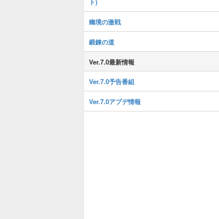
ト)
幽境の激戦
鍛錬の道
Ver.7.0最新情報
Ver.7.0予告番組
Ver.7.0アプデ情報