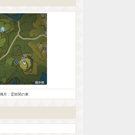
璃月：霊矩関の東