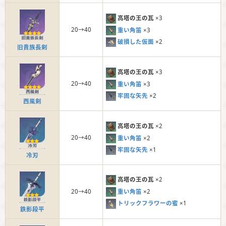
高塔の王の瓦
×3
20→40
重い角笛
×3
破損した仮面
×2
旧貴族長剣
高塔の王の瓦
×3
20→40
重い角笛
×3
牢固な矢先
×2
西風剣
高塔の王の瓦
×2
20→40
重い角笛
×2
牢固な矢先
×1
冷刃
高塔の王の瓦
×2
重い角笛
×2
20→40
トリックフラワーの蜜
×1
鉄影段平