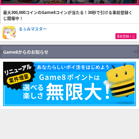
最大300,000コインのGame8コインが当たる！30秒で引ける事前登録く
じ開催中！
るぅみマスター
事前登録くじ
Game8からのお知らせ