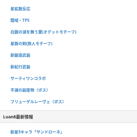
星拡散反応
闇域・TPS
白銀の湖を舞う翼(オデットモチーフ)
星鋒の剣(旅人モチーフ)
新鍛造武器
新紀行武器
サーティワンコラボ
不滅の副産物（ボス）
フリューゲルレーヴェ（ボス）
Luan8最新情報
新星5キャラ「サンドローネ」