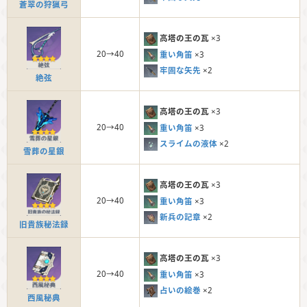
蒼翠の狩猟弓
高塔の王の瓦
×3
20→40
重い角笛
×3
牢固な矢先
×2
絶弦
高塔の王の瓦
×3
20→40
重い角笛
×3
スライムの液体
×2
雪葬の星銀
高塔の王の瓦
×3
20→40
重い角笛
×3
新兵の記章
×2
旧貴族秘法録
高塔の王の瓦
×3
20→40
重い角笛
×3
占いの絵巻
×2
西風秘典