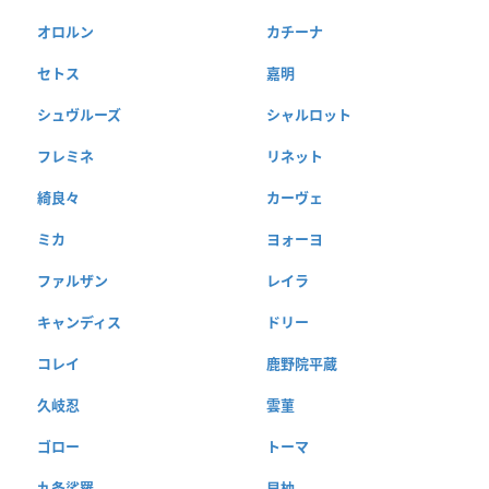
オロルン
カチーナ
セトス
嘉明
シュヴルーズ
シャルロット
フレミネ
リネット
綺良々
カーヴェ
ミカ
ヨォーヨ
ファルザン
レイラ
キャンディス
ドリー
コレイ
鹿野院平蔵
久岐忍
雲菫
ゴロー
トーマ
九条裟羅
早柚