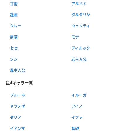
甘雨
アルベド
鍾離
タルタリヤ
クレー
ウェンティ
刻晴
モナ
七七
ディルック
ジン
岩主人公
風主人公
星4キャラ一覧
プルーネ
イルーガ
ヤフォダ
アイノ
ダリア
イファ
イアンサ
藍硯