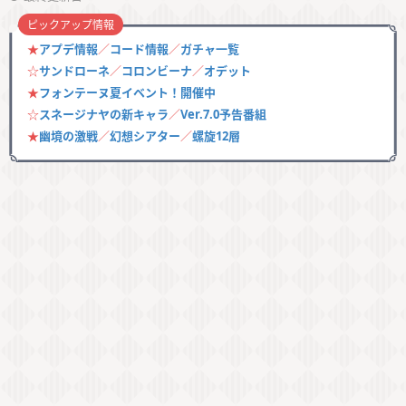
ピックアップ情報
★
アプデ情報
／
コード情報
／
ガチャ一覧
☆
サンドローネ
／
コロンビーナ
／
オデット
★
フォンテーヌ夏イベント！開催中
☆
スネージナヤの新キャラ
／
Ver.7.0予告番組
★
幽境の激戦
／
幻想シアター
／
螺旋12層