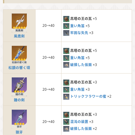
高塔の王の瓦
×5
20→40
重い角笛
×5
牢固な矢先
×3
風鷹剣
高塔の王の瓦
×5
20→40
重い角笛
×5
破損した仮面
×3
松韻の響く頃
高塔の王の瓦
×3
重い角笛
×3
20→40
トリックフラワーの蜜
×2
鐘の剣
高塔の王の瓦
×3
混沌の装置
×3
20→40
破損した仮面
×2
狼牙