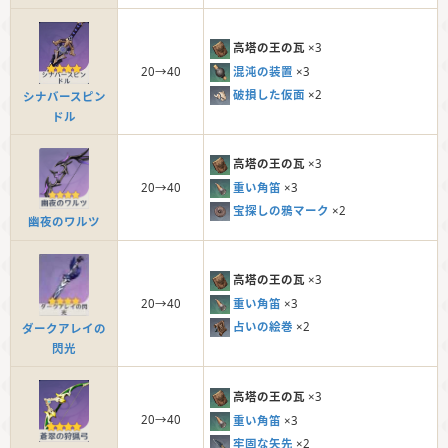
高塔の王の瓦
×3
混沌の装置
×3
20→40
破損した仮面
×2
シナバースピン
ドル
高塔の王の瓦
×3
重い角笛
×3
20→40
宝探しの鴉マーク
×2
幽夜のワルツ
高塔の王の瓦
×3
重い角笛
×3
20→40
占いの絵巻
×2
ダークアレイの
閃光
高塔の王の瓦
×3
20→40
重い角笛
×3
牢固な矢先
×2