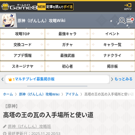
原神（げんしん）攻略Wiki
攻略TOP
最強キャラ
イベント
交換コード
ガチャ
キャラ一覧
アプデ情報
最強武器
ナドクライ
スネージナヤ
初心者
掲示板
マルチプレイ募集掲示板
もっとみる
最新交換
1
2
ホーム
原神（げんしん）攻略Wiki
アイテム
高塔の王の瓦の入手場所と使い道
【原神】
高塔の王の瓦の入手場所と使い道
原神（げんしん）攻略班
最終更新日：2025.11.20 20:53