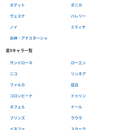
オデット
ダニカ
ヴェスナ
バレリー
ノイ
ミティヤ
氷神・アナスターシャ
星5キャラ一覧
サンドローネ
ローエン
ニコ
リンネア
ファルカ
茲白
コロンビーナ
ドゥリン
ネフェル
ドール
フリンズ
ラウマ
イネファ
スカーク