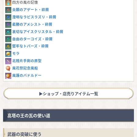
四方の風の記憶
炎願のアゲート・砕屑
澄明なラピスラズリ・砕屑
最勝のアメシスト・砕屑
哀切なアイスクリスタル・砕屑
自由のターコイズ・砕屑
堅牢なトパーズ・砕屑
モラ
北陸片手剣の原型
風花祭記念風船
風護のバドルドー
▶︎ショップ・店売りアイテム一覧
高塔の王の瓦の使い道
武器の突破に使う