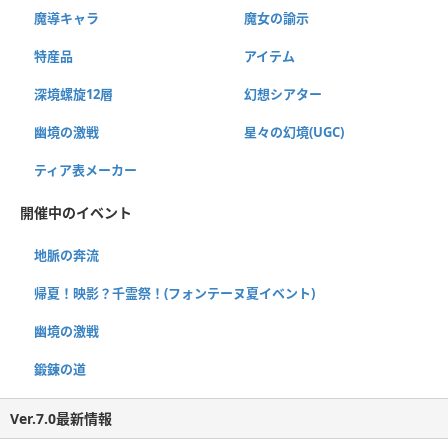
魔導キャラ
魔女の諭示
特産品
アイテム
深境螺旋12層
幻想シアター
幽境の激戦
星々の幻境(UGC)
ティア表メーカー
開催中のイベント
地脈の奔流
帰夏！映影？千霊祭！(フォンテーヌ夏イベント)
幽境の激戦
鍛錬の道
Ver.7.0最新情報