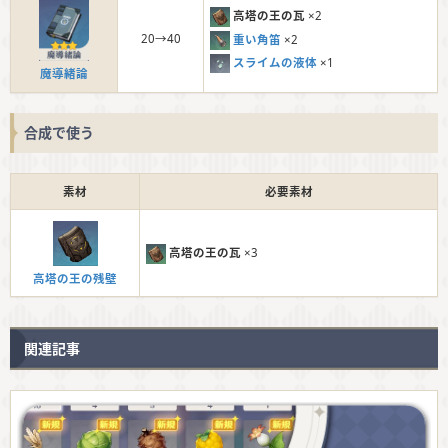
高塔の王の瓦
×2
20→40
重い角笛
×2
スライムの液体
×1
魔導緒論
合成で使う
素材
必要素材
高塔の王の瓦
×3
高塔の王の残壁
関連記事