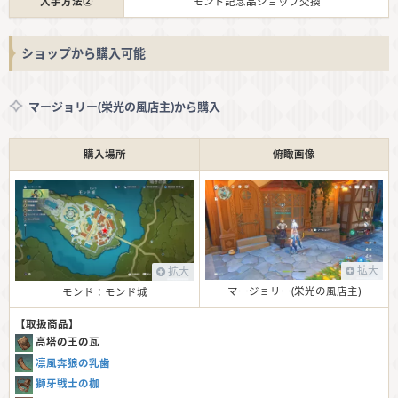
入手方法②
モンド記念品ショップ交換
ショップから購入可能
マージョリー(栄光の風店主)から購入
購入場所
俯瞰画像
拡大
拡大
マージョリー(栄光の風店主)
モンド：モンド城
【取扱商品】
高塔の王の瓦
凛風奔狼の乳歯
獅牙戦士の枷