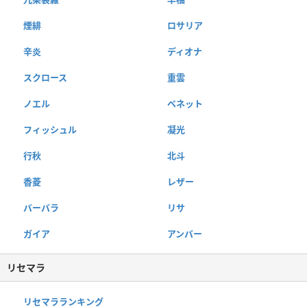
煙緋
ロサリア
辛炎
ディオナ
スクロース
重雲
ノエル
ベネット
フィッシュル
凝光
行秋
北斗
香菱
レザー
バーバラ
リサ
ガイア
アンバー
リセマラ
リセマラランキング