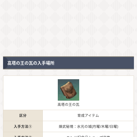
高塔の王の瓦の入手場所
高塔の王の瓦
区分
育成アイテム
入手方法①
煉武秘境：水光の城(月曜/木曜/日曜)