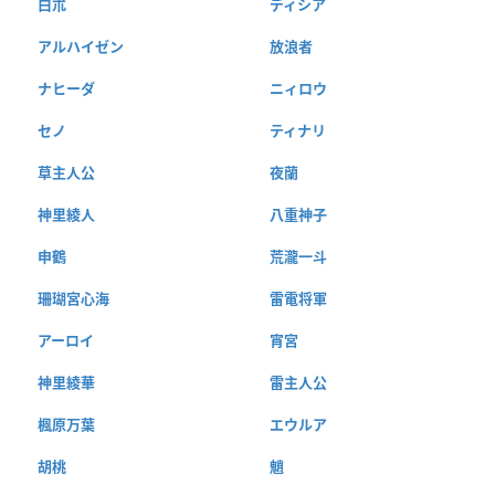
白朮
ディシア
アルハイゼン
放浪者
ナヒーダ
ニィロウ
セノ
ティナリ
草主人公
夜蘭
神里綾人
八重神子
申鶴
荒瀧一斗
珊瑚宮心海
雷電将軍
アーロイ
宵宮
神里綾華
雷主人公
楓原万葉
エウルア
胡桃
魈