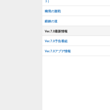
ト)
幽境の激戦
鍛錬の道
Ver.7.0最新情報
Ver.7.0予告番組
Ver.7.0アプデ情報