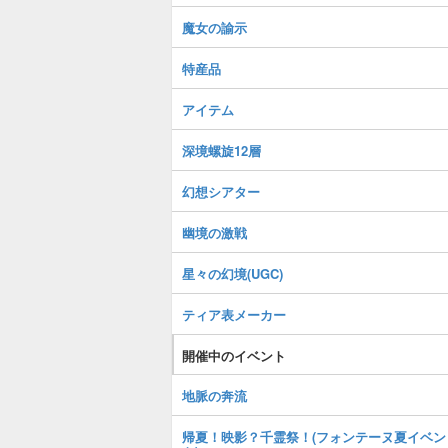
魔女の諭示
特産品
アイテム
深境螺旋12層
幻想シアター
幽境の激戦
星々の幻境(UGC)
ティア表メーカー
開催中のイベント
地脈の奔流
帰夏！映影？千霊祭！(フォンテーヌ夏イベン