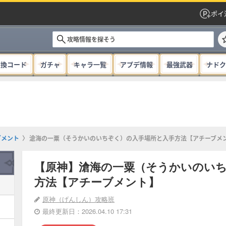
ポイ
交換コード
ガチャ
キャラ一覧
アプデ情報
最強武器
ナドク
ブメント
滄海の一粟（そうかいのいちぞく）の入手場所と入手方法【アチーブメ
【原神】滄海の一粟（そうかいのい
方法【アチーブメント】
原神（げんしん）攻略班
最終更新日：2026.04.10 17:31