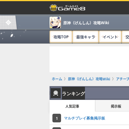
原神（げんしん）攻略Wiki
攻略TOP
最強キャラ
イベント
ホーム
原神（げんしん）攻略Wiki
アチー
ランキング
人気記事
掲示板
マルチプレイ募集掲示板
1