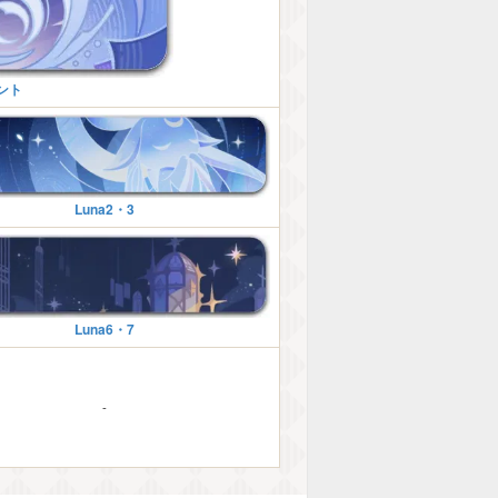
ント
Luna2・3
Luna6・7
-