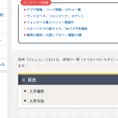
ピックアップ情報
★
／
／
アプデ情報
コード情報
ガチャ一覧
表)
☆
／
／
サンドローネ
コロンビーナ
オデット
★
フォンテーヌ夏イベント！開催中
☆
／
スネージナヤの新キャラ
Ver.7.0予告番組
★
／
／
幽境の激戦
幻想シアター
螺旋12層
の攻略・フォンテーヌ夏イベント
原神（げんしん）における、滄海の一粟（そうかいのいちぞく）
みる
ます。
目次
入手場所
入手方法