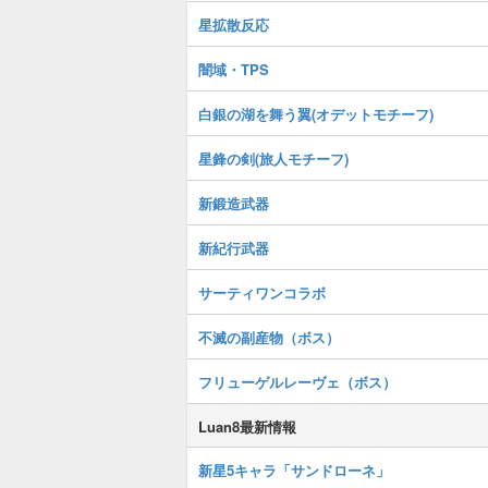
星拡散反応
闇域・TPS
白銀の湖を舞う翼(オデットモチーフ)
星鋒の剣(旅人モチーフ)
新鍛造武器
新紀行武器
サーティワンコラボ
不滅の副産物（ボス）
フリューゲルレーヴェ（ボス）
Luan8最新情報
新星5キャラ「サンドローネ」