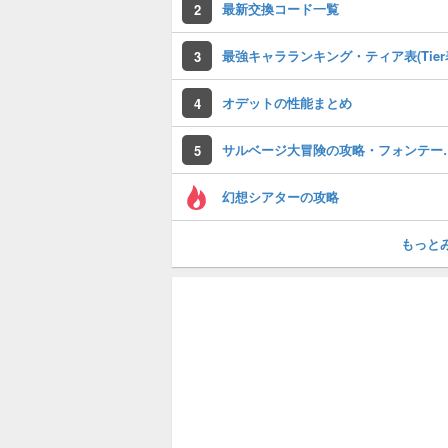
最新交換コード一覧
2
最強キャラランキング・ティア表(Tier
3
オデットの性能まとめ
4
サルベージ大冒険
5
幻想シアターの攻略
もっと