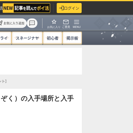
活
ログイン
お気に入り追加
ご意見
MENU
お気に入り
ライ
スネージナヤ
初心者
掲示板
ント】
ちぞく）の入手場所と入手