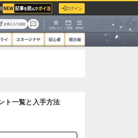
活
ログイン
お気に入り追加
ご意見
MENU
お気に入り
ライ
スネージナヤ
初心者
掲示板
ブメント一覧と入手方法