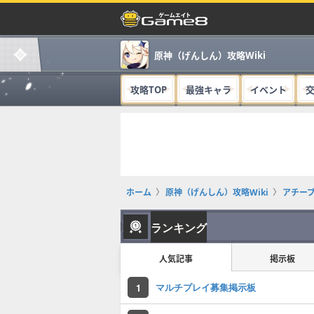
原神（げんしん）攻略Wiki
攻略TOP
最強キャラ
イベント
ホーム
原神（げんしん）攻略Wiki
アチー
ランキング
人気記事
掲示板
マルチプレイ募集掲示板
1