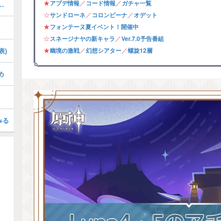
★
／
／
アプデ情報
コード情報
ガチャ一覧
の攻略・フォンテーヌ夏イベント
☆
／
／
サンドローネ
コロンビーナ
オデット
★
フォンテーヌ夏イベント！開催中
☆
／
スネージナヤの新キャラ
Ver.7.0予告番組
★
／
／
表)
幽境の激戦
幻想シアター
螺旋12層
め
みる