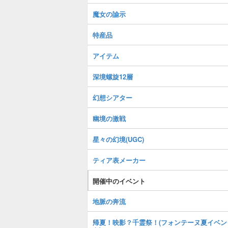
魔女の諭示
特産品
アイテム
深境螺旋12層
幻想シアター
幽境の激戦
星々の幻境(UGC)
ティア表メーカー
開催中のイベント
地脈の奔流
帰夏！映影？千霊祭！(フォンテーヌ夏イベン