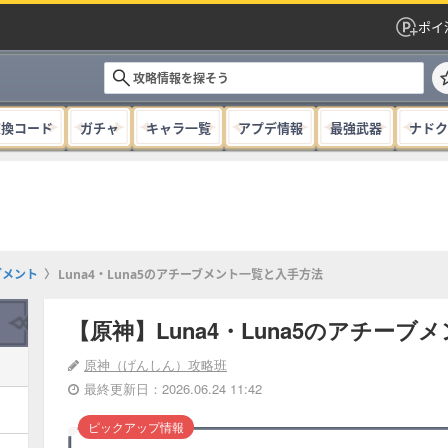
ポイ
交換コード
ガチャ
キャラ一覧
アプデ情報
最強武器
ナドク
ブメント
Luna4・Luna5のアチーブメント一覧と入手方法
【原神】Luna4・Luna5のアチー
原神（げんしん）攻略班
最終更新日：2026.06.24 11:42
ピックアップ情報