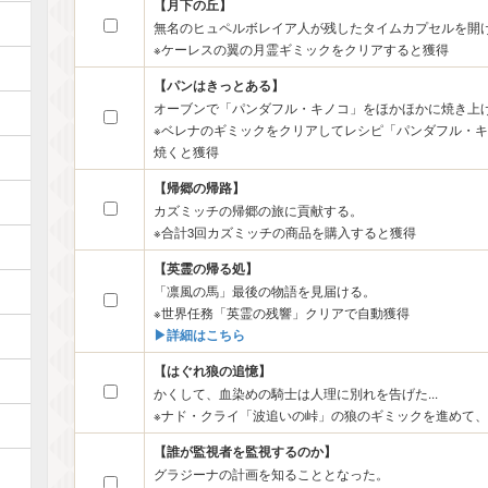
【月下の丘】
無名のヒュペルボレイア人が残したタイムカプセルを開
※ケーレスの翼の月霊ギミックをクリアすると獲得
【パンはきっとある】
オーブンで「パンダフル・キノコ」をほかほかに焼き上
※ベレナのギミックをクリアしてレシピ「パンダフル・
焼くと獲得
【帰郷の帰路】
カズミッチの帰郷の旅に貢献する。
※合計3回カズミッチの商品を購入すると獲得
【英霊の帰る処】
「凛風の馬」最後の物語を見届ける。
※世界任務「英霊の残響」クリアで自動獲得
▶︎詳細はこちら
【はぐれ狼の追憶】
かくして、血染めの騎士は人理に別れを告げた...
※ナド・クライ「波追いの峠」の狼のギミックを進めて
【誰が監視者を監視するのか】
グラジーナの計画を知ることとなった。