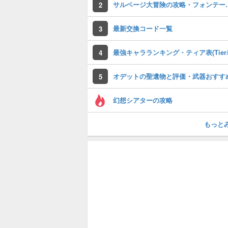
サルベージ大冒険
2
最新交換コード一覧
3
最強キャラランキング・ティア表(Tier
4
オデットの聖遺物と評価・武器おすす
5
幻想シアターの攻略
もっと