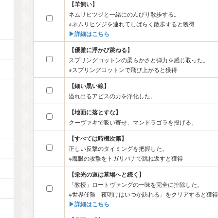
【羊飼い】
ネムリヒツジと一緒にのんびり散歩する。
※ネムリヒツジを連れてしばらく散歩すると獲得
▶︎詳細はこちら
【優雅に浮かび跳ねる】
スプリングコットンの柔らかさと弾力を感じ取った。
※スプリングコットンで飛び上がると獲得
【細い黒い線】
溢れ出るアビスの力を浄化した。
【地面に落とすな】
クーヴァキで吸い寄せ、マンドラゴラを投げる。
【すべては時機次第】
正しい反撃のタイミングを把握した。
※魔眼の攻撃をトガリバナで跳ね返すと獲得
【栄光の道は墓場へと続く】
「教授」ロートヴァングの一味を完全に排除した。
※世界任務「夜明けはいつか訪れる」をクリアすると獲得
▶︎詳細はこちら