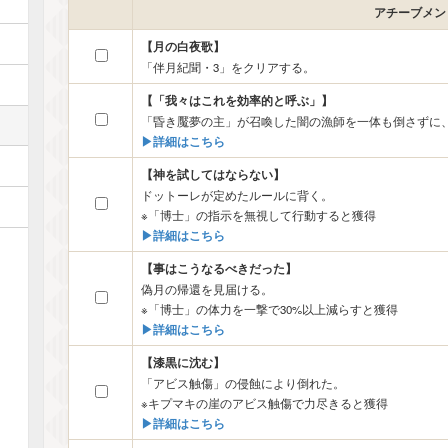
アチーブメン
【月の白夜歌】
「伴月紀聞・3」をクリアする。
【「我々はこれを効率的と呼ぶ」】
「昏き魘夢の主」が召喚した闇の漁師を一体も倒さずに
▶︎詳細はこちら
【神を試してはならない】
ドットーレが定めたルールに背く。
※「博士」の指示を無視して行動すると獲得
▶︎詳細はこちら
【事はこうなるべきだった】
偽月の帰還を見届ける。
※「博士」の体力を一撃で30%以上減らすと獲得
▶︎詳細はこちら
【漆黒に沈む】
「アビス触傷」の侵蝕により倒れた。
※キプマキの崖のアビス触傷で力尽きると獲得
▶︎詳細はこちら