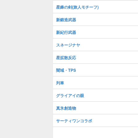
星鋒の剣(旅人モチーフ)
新鍛造武器
新紀行武器
スネージナヤ
星拡散反応
闇域・TPS
列車
グライアイの眼
真氷創造物
サーティワンコラボ