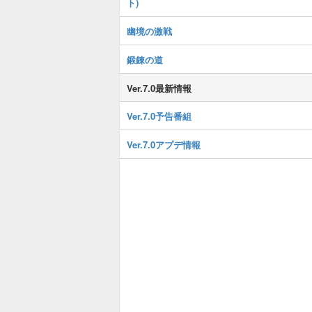
ト)
幽境の激戦
鍛錬の道
Ver.7.0最新情報
Ver.7.0予告番組
Ver.7.0アプデ情報