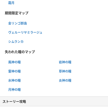
霜月
期間限定マップ
金リンゴ群島
ヴェルーリヤミラージュ
シムランカ
失われた瞳のマップ
風神の瞳
岩神の瞳
雷神の瞳
草神の瞳
水神の瞳
炎神の瞳
月神の瞳
ストーリー攻略