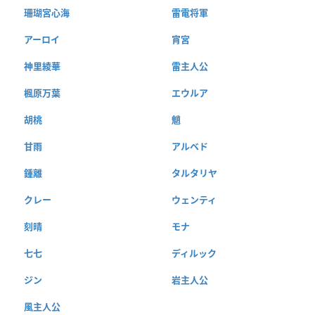
珊瑚宮心海
雷電将軍
アーロイ
宵宮
神里綾華
雷主人公
楓原万葉
エウルア
胡桃
魈
甘雨
アルベド
鍾離
タルタリヤ
クレー
ウェンティ
刻晴
モナ
七七
ディルック
ジン
岩主人公
風主人公