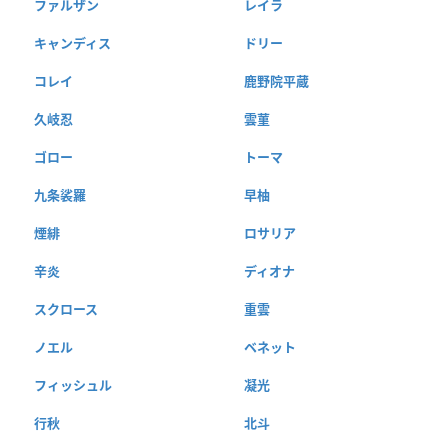
ファルザン
レイラ
キャンディス
ドリー
コレイ
鹿野院平蔵
久岐忍
雲菫
ゴロー
トーマ
九条裟羅
早柚
煙緋
ロサリア
辛炎
ディオナ
スクロース
重雲
ノエル
ベネット
フィッシュル
凝光
行秋
北斗