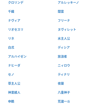
クロリンデ
アルレッキーノ
千織
閑雲
ナヴィア
フリーナ
リオセスリ
ヌヴィレット
リネ
水主人公
白朮
ディシア
アルハイゼン
放浪者
ナヒーダ
ニィロウ
セノ
ティナリ
草主人公
夜蘭
神里綾人
八重神子
申鶴
荒瀧一斗