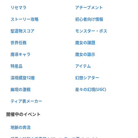
リセマラ
アチーブメント
ストーリー攻略
初心者向け情報
聖遺物スコア
モンスター・ボス
世界任務
魔女の課題
魔導キャラ
魔女の諭示
特産品
アイテム
深境螺旋12層
幻想シアター
幽境の激戦
星々の幻境(UGC)
ティア表メーカー
開催中のイベント
地脈の奔流