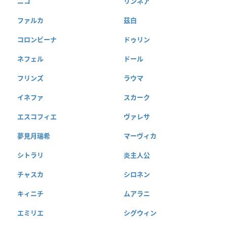
ニコ
リンネア
ファルカ
茲白
コロンビーナ
ドゥリン
ネフェル
ドール
フリンズ
ラウマ
イネファ
スカーク
エスコフィエ
ヴァレサ
夢見月瑞希
マーヴィカ
シトラリ
炎主人公
チャスカ
シロネン
キィニチ
ムアラニ
エミリエ
シグウィン