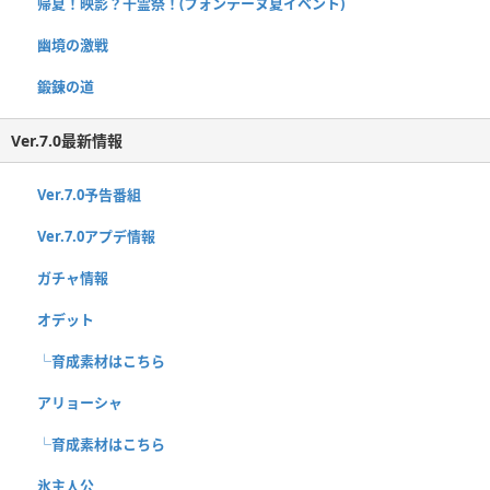
帰夏！映影？千霊祭！(フォンテーヌ夏イベント)
幽境の激戦
鍛錬の道
Ver.7.0最新情報
Ver.7.0予告番組
Ver.7.0アプデ情報
ガチャ情報
オデット
└育成素材はこちら
アリョーシャ
└育成素材はこちら
氷主人公