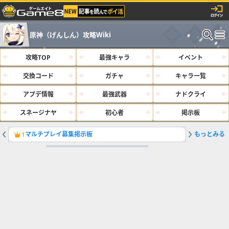
原神（げんしん）攻略Wiki
攻略TOP
最強キャラ
イベント
交換コード
ガチャ
キャラ一覧
アプデ情報
最強武器
ナドクライ
スネージナヤ
初心者
掲示板
マルチプレイ募集掲示板
もっとみる
最強キャラ
1
2