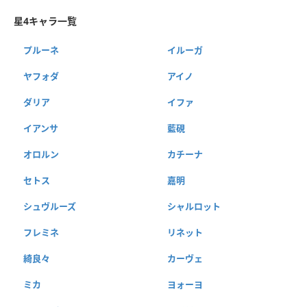
星4キャラ一覧
プルーネ
イルーガ
ヤフォダ
アイノ
ダリア
イファ
イアンサ
藍硯
オロルン
カチーナ
セトス
嘉明
シュヴルーズ
シャルロット
フレミネ
リネット
綺良々
カーヴェ
ミカ
ヨォーヨ