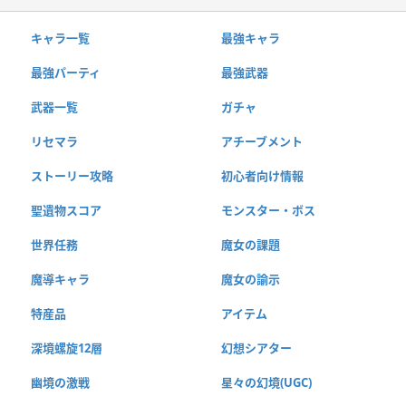
キャラ一覧
最強キャラ
最強パーティ
最強武器
武器一覧
ガチャ
リセマラ
アチーブメント
ストーリー攻略
初心者向け情報
聖遺物スコア
モンスター・ボス
世界任務
魔女の課題
魔導キャラ
魔女の諭示
特産品
アイテム
深境螺旋12層
幻想シアター
幽境の激戦
星々の幻境(UGC)