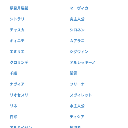
夢見月瑞希
マーヴィカ
シトラリ
炎主人公
チャスカ
シロネン
キィニチ
ムアラニ
エミリエ
シグウィン
クロリンデ
アルレッキーノ
千織
閑雲
ナヴィア
フリーナ
リオセスリ
ヌヴィレット
リネ
水主人公
白朮
ディシア
アルハイゼン
放浪者