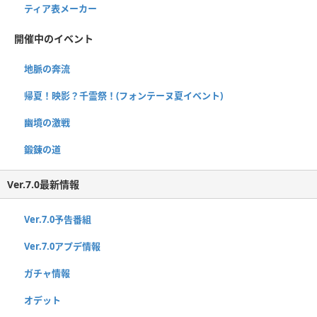
ティア表メーカー
開催中のイベント
地脈の奔流
帰夏！映影？千霊祭！(フォンテーヌ夏イベント)
幽境の激戦
鍛錬の道
Ver.7.0最新情報
Ver.7.0予告番組
Ver.7.0アプデ情報
ガチャ情報
オデット