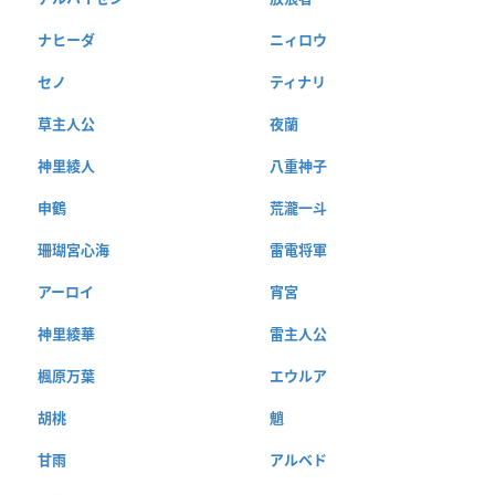
ナヒーダ
ニィロウ
セノ
ティナリ
草主人公
夜蘭
神里綾人
八重神子
申鶴
荒瀧一斗
珊瑚宮心海
雷電将軍
アーロイ
宵宮
神里綾華
雷主人公
楓原万葉
エウルア
胡桃
魈
甘雨
アルベド