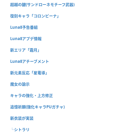
超越の鍵(サンドローネモチーフ武器)
復刻キャラ「コロンビーナ」
Luna8予告番組
Luna8アプデ情報
新エリア「霜月」
Luna8アチーブメント
新元素反応「星電導」
魔女の諭示
キャラの強化・上方修正
追憶祈願(強化キャラPUガチャ)
新衣装が実装
└シトラリ