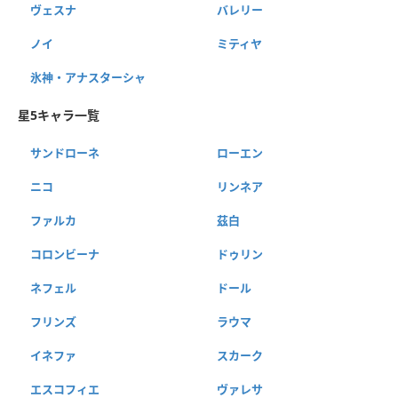
ヴェスナ
バレリー
ノイ
ミティヤ
氷神・アナスターシャ
星5キャラ一覧
サンドローネ
ローエン
ニコ
リンネア
ファルカ
茲白
コロンビーナ
ドゥリン
ネフェル
ドール
フリンズ
ラウマ
イネファ
スカーク
エスコフィエ
ヴァレサ