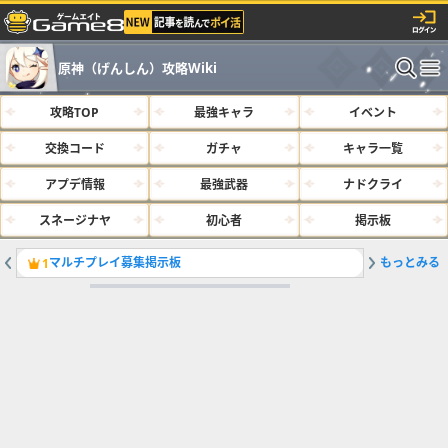
原神（げんしん）攻略Wiki
攻略TOP
最強キャラ
イベント
交換コード
ガチャ
キャラ一覧
アプデ情報
最強武器
ナドクライ
スネージナヤ
初心者
掲示板
マルチプレイ募集掲示板
もっとみる
サルベー
1
2