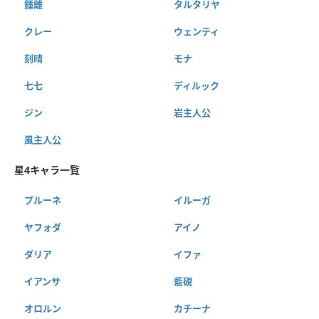
鍾離
タルタリヤ
クレー
ウェンティ
刻晴
モナ
七七
ディルック
ジン
岩主人公
風主人公
星4キャラ一覧
プルーネ
イルーガ
ヤフォダ
アイノ
ダリア
イファ
イアンサ
藍硯
オロルン
カチーナ