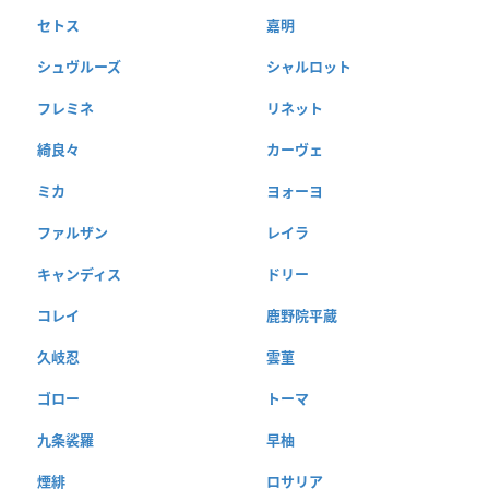
セトス
嘉明
シュヴルーズ
シャルロット
フレミネ
リネット
綺良々
カーヴェ
ミカ
ヨォーヨ
ファルザン
レイラ
キャンディス
ドリー
コレイ
鹿野院平蔵
久岐忍
雲菫
ゴロー
トーマ
九条裟羅
早柚
煙緋
ロサリア