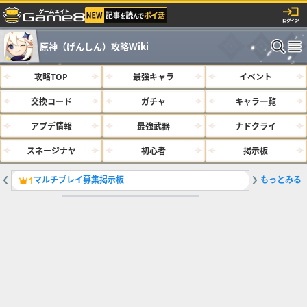
原神（げんしん）攻略Wiki
攻略TOP
最強キャラ
イベント
交換コード
ガチャ
キャラ一覧
アプデ情報
最強武器
ナドクライ
スネージナヤ
初心者
掲示板
マルチプレイ募集掲示板
もっとみる
サルベー
1
2