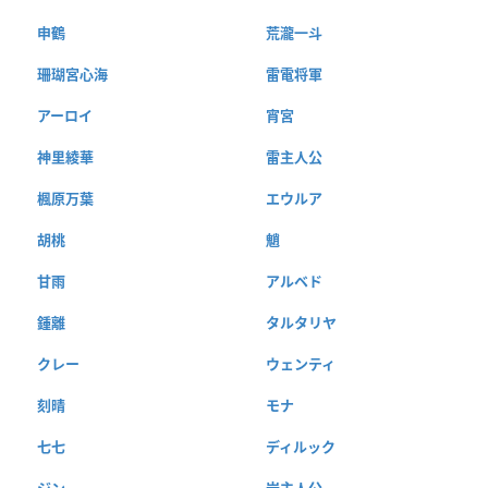
申鶴
荒瀧一斗
珊瑚宮心海
雷電将軍
アーロイ
宵宮
神里綾華
雷主人公
楓原万葉
エウルア
胡桃
魈
甘雨
アルベド
鍾離
タルタリヤ
クレー
ウェンティ
刻晴
モナ
七七
ディルック
ジン
岩主人公