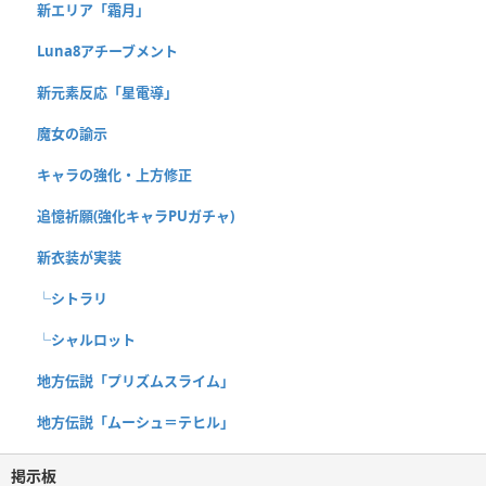
新エリア「霜月」
Luna8アチーブメント
新元素反応「星電導」
魔女の諭示
キャラの強化・上方修正
追憶祈願(強化キャラPUガチャ)
新衣装が実装
└シトラリ
└シャルロット
地方伝説「プリズムスライム」
地方伝説「ムーシュ＝テヒル」
掲示板