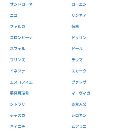
サンドローネ
ローエン
ニコ
リンネア
ファルカ
茲白
コロンビーナ
ドゥリン
ネフェル
ドール
フリンズ
ラウマ
イネファ
スカーク
エスコフィエ
ヴァレサ
夢見月瑞希
マーヴィカ
シトラリ
炎主人公
チャスカ
シロネン
キィニチ
ムアラニ