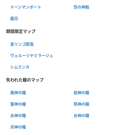
ドーンマンポート
空の神殿
霜月
期間限定マップ
金リンゴ群島
ヴェルーリヤミラージュ
シムランカ
失われた瞳のマップ
風神の瞳
岩神の瞳
雷神の瞳
草神の瞳
水神の瞳
炎神の瞳
月神の瞳