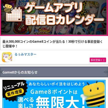
最大300,000コインのGame8コインが当たる！30秒で引ける事前登録く
じ開催中！
るぅみマスター
事前登録くじ
Game8からのお知らせ