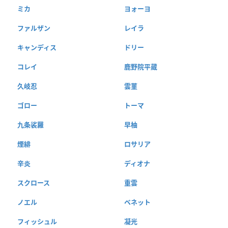
ミカ
ヨォーヨ
ファルザン
レイラ
キャンディス
ドリー
コレイ
鹿野院平蔵
久岐忍
雲菫
ゴロー
トーマ
九条裟羅
早柚
煙緋
ロサリア
辛炎
ディオナ
スクロース
重雲
ノエル
ベネット
フィッシュル
凝光