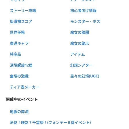
ストーリー攻略
初心者向け情報
聖遺物スコア
モンスター・ボス
世界任務
魔女の課題
魔導キャラ
魔女の諭示
特産品
アイテム
深境螺旋12層
幻想シアター
幽境の激戦
星々の幻境(UGC)
ティア表メーカー
開催中のイベント
地脈の奔流
帰夏！映影？千霊祭！(フォンテーヌ夏イベント)