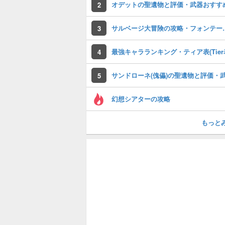
オデットの聖遺物と評価・武器おすす
2
サルベージ大冒険
3
最強キャラランキング・ティア表(Tier
4
5
幻想シアターの攻略
もっと