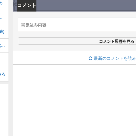
め
コメント
の攻略・フォンテーヌ夏イベント
表)
コメント履歴を見る
サンドローネ(傀儡)の聖遺物と評価・武器おすすめ
最新のコメントを読
みる