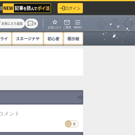
活
ログイン
9
お気に入り追加
ご意見
MENU
お気に入り
ライ
スネージナヤ
初心者
掲示板
コメント
9