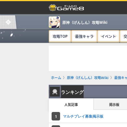
原神（げんしん）攻略Wiki
攻略TOP
最強キャラ
イベント
ホーム
原神（げんしん）攻略Wiki
最強キ
ランキング
人気記事
掲示板
マルチプレイ募集掲示板
1