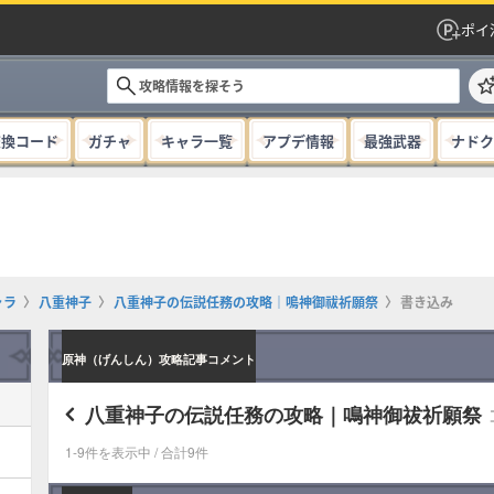
ポイ
交換コード
ガチャ
キャラ一覧
アプデ情報
最強武器
ナドク
ャラ
八重神子
八重神子の伝説任務の攻略｜鳴神御祓祈願祭
書き込み
原神（げんしん）攻略記事コメント
八重神子の伝説任務の攻略｜鳴神御祓祈願祭
1-9件を表示中 / 合計9件