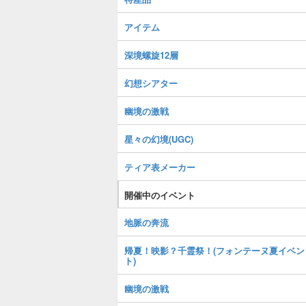
アイテム
深境螺旋12層
幻想シアター
幽境の激戦
星々の幻境(UGC)
ティア表メーカー
開催中のイベント
地脈の奔流
帰夏！映影？千霊祭！(フォンテーヌ夏イベン
ト)
幽境の激戦