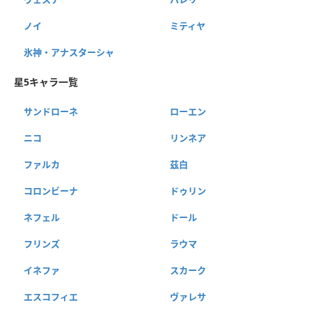
ノイ
ミティヤ
氷神・アナスターシャ
星5キャラ一覧
サンドローネ
ローエン
ニコ
リンネア
ファルカ
茲白
コロンビーナ
ドゥリン
ネフェル
ドール
フリンズ
ラウマ
イネファ
スカーク
エスコフィエ
ヴァレサ