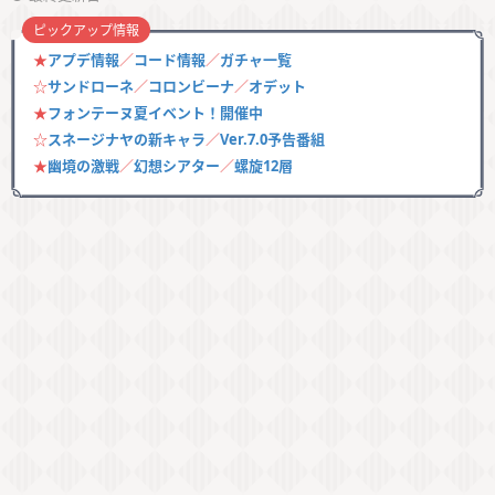
ピックアップ情報
★
アプデ情報
／
コード情報
／
ガチャ一覧
☆
サンドローネ
／
コロンビーナ
／
オデット
★
フォンテーヌ夏イベント！開催中
☆
スネージナヤの新キャラ
／
Ver.7.0予告番組
★
幽境の激戦
／
幻想シアター
／
螺旋12層