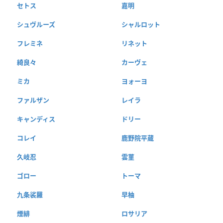
セトス
嘉明
シュヴルーズ
シャルロット
フレミネ
リネット
綺良々
カーヴェ
ミカ
ヨォーヨ
ファルザン
レイラ
キャンディス
ドリー
コレイ
鹿野院平蔵
久岐忍
雲菫
ゴロー
トーマ
九条裟羅
早柚
煙緋
ロサリア