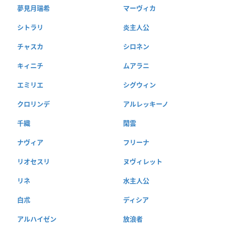
夢見月瑞希
マーヴィカ
シトラリ
炎主人公
チャスカ
シロネン
キィニチ
ムアラニ
エミリエ
シグウィン
クロリンデ
アルレッキーノ
千織
閑雲
ナヴィア
フリーナ
リオセスリ
ヌヴィレット
リネ
水主人公
白朮
ディシア
アルハイゼン
放浪者