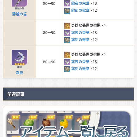
霜夜の栄華
×18
80→90
霜刻の徽章
×12
静謐の笛
奇妙な装置の宿願
×4
霜夜の栄華
×18
80→90
霜刻の徽章
×12
奇妙な装置の宿願
×4
霜夜の栄華
×18
80→90
霜刻の徽章
×12
霜辰
関連記事