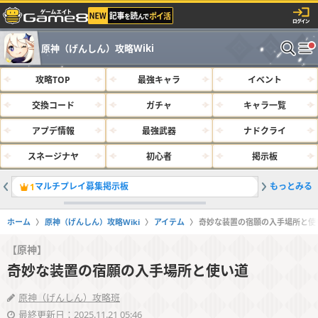
原神（げんしん）攻略Wiki
攻略TOP
最強キャラ
イベント
交換コード
ガチャ
キャラ一覧
アプデ情報
最強武器
ナドクライ
スネージナヤ
初心者
掲示板
マルチプレイ募集掲示板
もっとみる
サルベー
1
2
ホーム
原神（げんしん）攻略Wiki
アイテム
奇妙な装置の宿願の入手場所と使
【原神】
奇妙な装置の宿願の入手場所と使い道
原神（げんしん）攻略班
最終更新日：2025.11.21 05:46