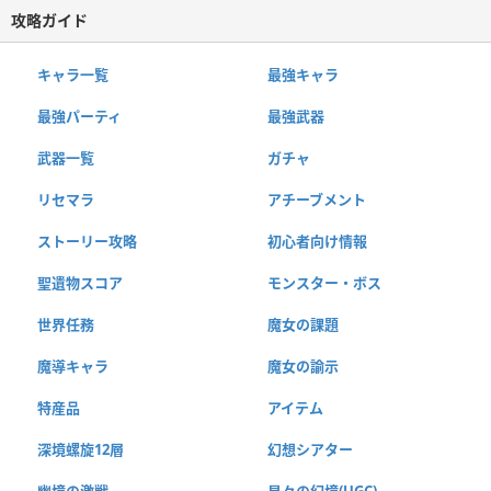
攻略ガイド
キャラ一覧
最強キャラ
最強パーティ
最強武器
武器一覧
ガチャ
リセマラ
アチーブメント
ストーリー攻略
初心者向け情報
聖遺物スコア
モンスター・ボス
世界任務
魔女の課題
魔導キャラ
魔女の諭示
特産品
アイテム
深境螺旋12層
幻想シアター
幽境の激戦
星々の幻境(UGC)