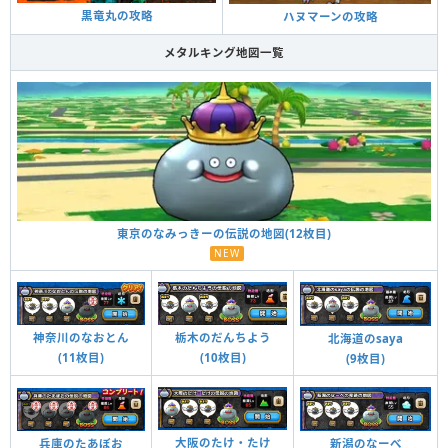
黒竜丸の攻略
ハヌマーンの攻略
メタルキング地図一覧
東京のなみっきーの伝説の地図(12枚目)
NEW
神奈川のなおとん
栃木のだんちよう
北海道のsaya
(11枚目)
(10枚目)
(9枚目)
大阪のたけ・たけ
兵庫のたあぼお
新潟のなーべ