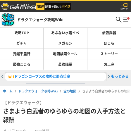
ドラクエウォーク攻略Wiki
攻略TOP
あぶない水着イベ
最強武器
ガチャ
メガモン
ほこら
覚醒千里行
地図検索ツール
ストーリー
最強こころ
最強職業
お土産
ドラゴンコープスの攻略と弱点倍率
もっとみる
ガチャ(
1
2
ホーム
ドラクエウォーク攻略Wiki
宝の地図
さまよう白武者のゆらゆらの地図
【ドラクエウォーク】
さまよう白武者のゆらゆらの地図の入手方法と
報酬