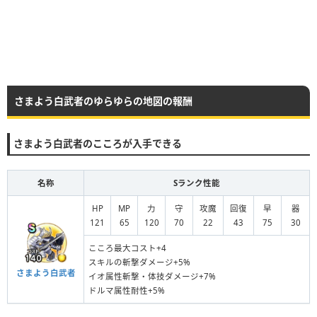
さまよう白武者のゆらゆらの地図の報酬
さまよう白武者のこころが入手できる
名称
Sランク性能
HP
MP
力
守
攻魔
回復
早
器
121
65
120
70
22
43
75
30
こころ最大コスト+4
スキルの斬撃ダメージ+5%
さまよう白武者
イオ属性斬撃・体技ダメージ+7%
ドルマ属性耐性+5%