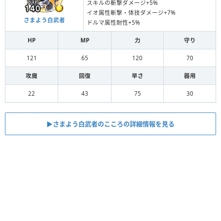
スキルの斬撃ダメージ+5%
イオ属性斬撃・体技ダメージ+7%
さまよう白武者
ドルマ属性耐性+5%
HP
MP
力
守り
121
65
120
70
攻魔
回復
早さ
器用
22
43
75
30
▶︎さまよう白武者のこころの詳細情報を見る