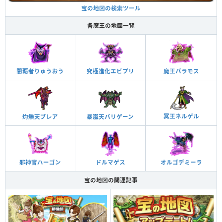
宝の地図の検索ツール
各魔王の地図一覧
闇覇者りゅうおう
究極進化エビプリ
魔王バラモス
冥王ネルゲル
灼爍天ブレア
暴嵐天バリゲーン
邪神官ハーゴン
ドルマゲス
オルゴデミーラ
宝の地図の関連記事