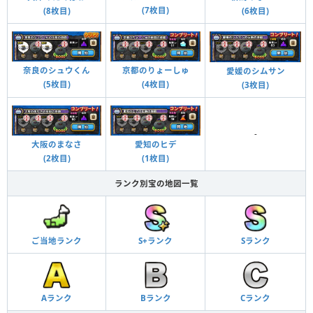
(7枚目)
(8枚目)
(6枚目)
奈良のシュウくん
京都のりょーしゅ
愛媛のシムサン
(5枚目)
(4枚目)
(3枚目)
-
大阪のまなさ
愛知のヒデ
(2枚目)
(1枚目)
ランク別宝の地図一覧
ご当地ランク
S+ランク
Sランク
Aランク
Bランク
Cランク