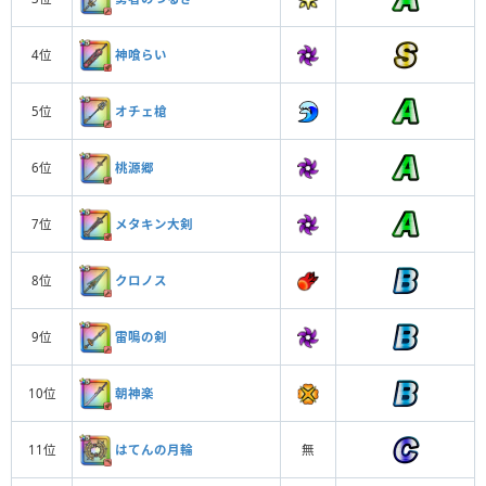
神喰らい
4位
オチェ槍
5位
桃源郷
6位
メタキン大剣
7位
クロノス
8位
雷鳴の剣
9位
朝神楽
10位
はてんの月輪
11位
無