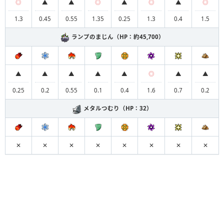
◎
▲
▲
◎
▲
◎
▲
◎
1.3
0.45
0.55
1.35
0.25
1.3
0.4
1.5
ランプのまじん（HP：約45,700）
▲
▲
▲
▲
▲
◎
▲
▲
0.25
0.2
0.55
0.1
0.4
1.6
0.7
0.2
メタルつむり（HP：32）
✕
✕
✕
✕
✕
✕
✕
✕