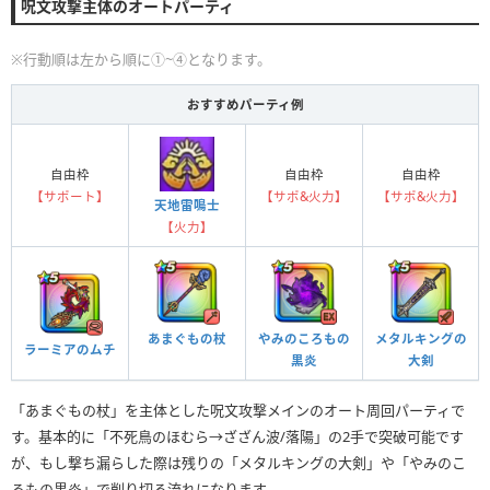
呪文攻撃主体のオートパーティ
※行動順は左から順に①~④となります。
おすすめパーティ例
自由枠
自由枠
自由枠
【サポート】
【サポ&火力】
【サポ&火力】
天地雷鳴士
【火力】
あまぐもの杖
やみのころもの
メタルキングの
ラーミアのムチ
黒炎
大剣
「あまぐもの杖」を主体とした呪文攻撃メインのオート周回パーティで
す。基本的に「不死鳥のほむら→ざざん波/落陽」の2手で突破可能です
が、もし撃ち漏らした際は残りの「メタルキングの大剣」や「やみのこ
ろもの黒炎」で削り切る流れになります。