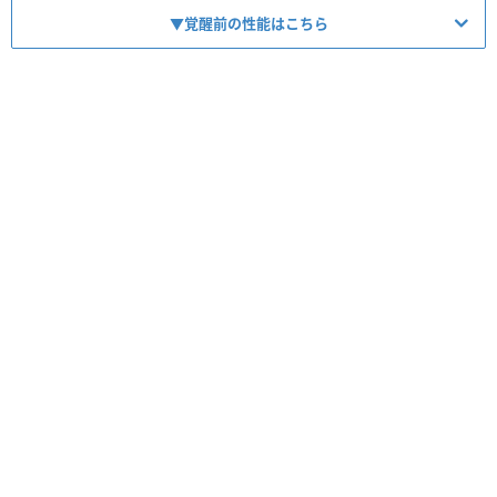
▼覚醒前の性能はこちら
特殊効果
こころ最大コスト+4
スキルの斬撃・体技ダメージ+10%
デイン属性斬撃・体技ダメージ+10%
ジバリア属性耐性+10%
攻撃減耐性+10%
ランプのまじん
全条件一致するこころ道
・該当こころ道は無し
HP
MP
力
守り
105
50
100
41
攻魔
回復
早さ
器用