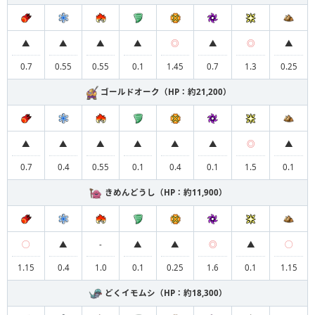
▲
▲
▲
▲
◎
▲
◎
▲
0.7
0.55
0.55
0.1
1.45
0.7
1.3
0.25
ゴールドオーク（HP：約21,200）
▲
▲
▲
▲
▲
▲
◎
▲
0.7
0.4
0.55
0.1
0.4
0.1
1.5
0.1
きめんどうし（HP：約11,900）
◯
▲
-
▲
▲
◎
▲
◯
1.15
0.4
1.0
0.1
0.25
1.6
0.1
1.15
どくイモムシ（HP：約18,300）