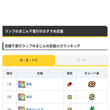
ランプのまじん千里行のおすすめ武器
覚醒千里行ランプのまじんの武器火力ランキング
朝・昼・夕方
夜・雨
順位
武器
属性
ダメージ量
旗槍
1位
竜剣
2位
勇者のつるぎ
3位