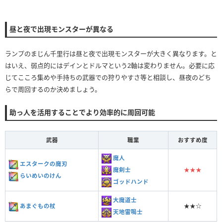
昼と夜で出現モンスターが異なる
ランプのまじん千里行は昼と夜で出現モンスターが大きく異なります。と
はいえ、弱点的にはデインとドルマという2軸は変わりません。必要に応
じてこころ集めや手持ちの武器での狩りやすさ等と相談し、昼夜のどち
らで周回するのか決めましょう。
助っ人を活用することでより効率的に周回可能
武器
職業
おすすめ度
魔人
エスタークの魔刃
魔剣士
★★★
らいめいのけん
ゴッドハンド
大魔道士
あまぐもの杖
★★☆
天地雷鳴士