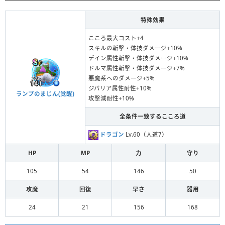
特殊効果
こころ最大コスト+4
スキルの斬撃・体技ダメージ+10%
デイン属性斬撃・体技ダメージ+10%
ドルマ属性斬撃・体技ダメージ+7%
悪魔系へのダメージ+5%
ジバリア属性耐性+10%
ランプのまじん(覚醒)
攻撃減耐性+10%
全条件一致するこころ道
ドラゴン
Lv.60（人道7）
HP
MP
力
守り
105
54
146
50
攻魔
回復
早さ
器用
24
21
156
168