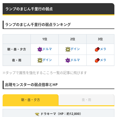
ランプのまじん千里行の弱点
ランプのまじん千里行の弱点ランキング
1位
2位
3位
ドルマ
デイン
メラ
朝・昼・夕方
デイン
ドルマ
メラ
夜・雨
※タップで属性を強化するこころ一覧の記事に飛びます
出現モンスターの弱点倍率とHP
朝・昼・夕方
夜・雨
ドラキーマ（HP：約12,800）