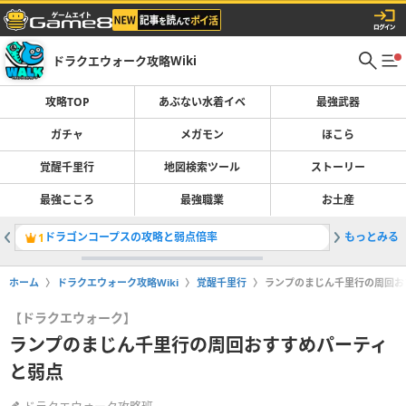
ドラクエウォーク攻略Wiki
攻略TOP
あぶない水着イベ
最強武器
ガチャ
メガモン
ほこら
覚醒千里行
地図検索ツール
ストーリー
最強こころ
最強職業
お土産
ドラゴンコープスの攻略と弱点倍率
もっとみる
ガチャ(
1
2
ホーム
ドラクエウォーク攻略Wiki
覚醒千里行
ランプのまじん千里行の周回お
【ドラクエウォーク】
ランプのまじん千里行の周回おすすめパーティ
と弱点