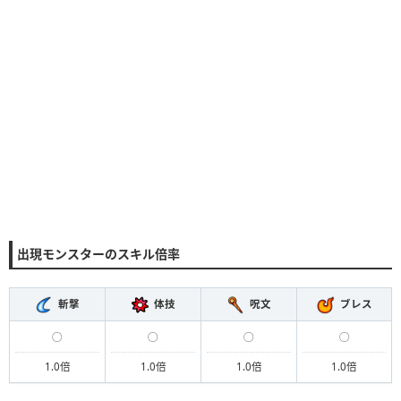
出現モンスターのスキル倍率
斬撃
体技
呪文
ブレス
◯
◯
◯
◯
1.0倍
1.0倍
1.0倍
1.0倍