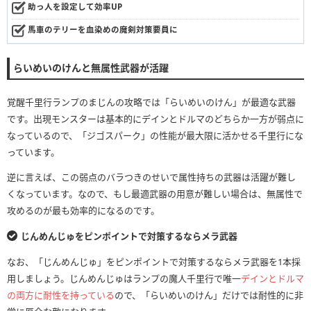
助っ人を設定して効率UP
馬車のテリーを血染めの魔剣対策要員に
らいめいのけんと無属性武器が活躍
覚醒千里行ランプのまじんの攻略では「らいめいのけん」が最適な武器
です。出現モンスターは基本的にデインとドルマのどちらか一方が弱点に
なっているので、「ジゴスパーク」の性能が最大限に活かせる千里行にな
っています。
逆に言えば、この弱点のバラつきのせいで属性持ちの武器は活躍が難し
くなっています。なので、もし最適武器の用意が難しい場合は、無属性で
攻めるのが最も効率的になるのです。
じんめんじゅをピンポイントで対策するならメラ武器
なお、「じんめんじゅ」をピンポイントで対策するならメラ武器を1本採
用しましょう。じんめんじゅはランプの魔人千里行で唯一
デインとドルマ
の両方に耐性を持っている
ので、「らいめいのけん」だけでは耐性的に非