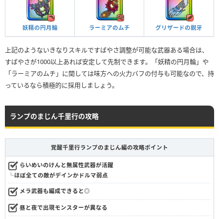
妖精の円月輪
ラーミアのムチ
グリザードの鋭牙
上記のようないきなりスキルですばやさ調整が可能な武器ある場合は、
すばやさが1000以上あれば安定して先制できます。「妖精の円月輪」や
「ラーミアのムチ」に関しては味方への火力バフの付与も可能なので、持
っているなら積極的に採用しましょう。
ランプのまじん千里行の攻略
覚醒千里行ランプのまじん編の攻略ポイント
らいめいのけんと無属性武器が活躍
└ほぼ全ての敵がデインかドルマ弱点
メラ武器も編成できると◎
昼と夜で出現モンスターが異なる