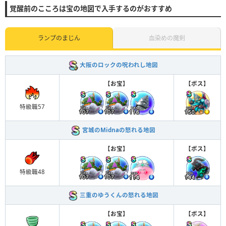
覚醒前のこころは宝の地図で入手するのがおすすめ
20
17
134
145
ランプのまじん
血染めの魔剣
大阪のロックの呪われし地図
【お宝】
【ボス】
特級職57
宮城のMidnaの怒れる地図
【お宝】
【ボス】
特級職48
三重のゆうくんの怒れる地図
【お宝】
【ボス】