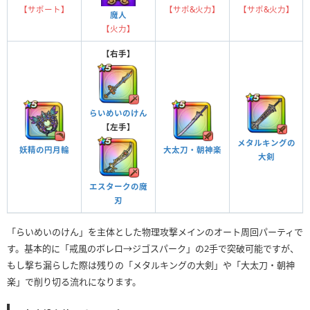
【サポート】
【サポ&火力】
【サポ&火力】
魔人
【火力】
【右手】
らいめいのけん
【左手】
メタルキングの
妖精の円月輪
大太刀・朝神楽
大剣
エスタークの魔
刃
「らいめいのけん」を主体とした物理攻撃メインのオート周回パーティで
す。基本的に「戒風のボレロ→ジゴスパーク」の2手で突破可能ですが、
もし撃ち漏らした際は残りの「メタルキングの大剣」や「大太刀・朝神
楽」で削り切る流れになります。