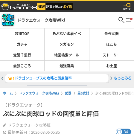
ドラクエウォーク攻略Wiki
攻略TOP
あぶない水着イベ
最強武器
ガチャ
メガモン
ほこら
覚醒千里行
地図検索ツール
ストーリー
最強こころ
最強職業
お土産
ドラゴンコープスの攻略と弱点倍率
もっとみる
メガモン
1
2
ホーム
ドラクエウォーク攻略Wiki
武器
星5武器
ぷにぷに肉球ロッドの回
【ドラクエウォーク】
ぷにぷに肉球ロッドの回復量と評価
ドラクエウォーク攻略班
34
最終更新日：2026.08.06 05:35