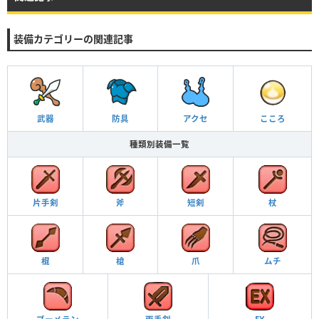
装備カテゴリーの関連記事
武器
防具
アクセ
こころ
種類別装備一覧
片手剣
斧
短剣
杖
棍
槍
爪
ムチ