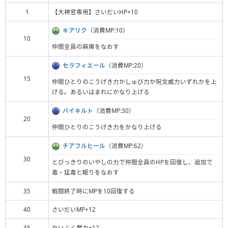
1
【大神官専用】さいだいHP+10
キアリク
（消費MP:10）
10
仲間全員の麻痺をなおす
セラフィエール
（消費MP:20）
15
仲間ひとりのこうげき力かしゅび力か呪文威力いずれかを上
げる。あるいはまれにかなり上げる
バイキルト
（消費MP:30）
20
仲間ひとりのこうげき力をかなり上げる
チアフルヒール
（消費MP:62）
30
とびっきりのいやしの力で仲間全員のHPを回復し、追加で
毒・猛毒と眠りをなおす
35
戦闘終了時にMPを10回復する
40
さいだいMP+12
45
かいふく魔力+12