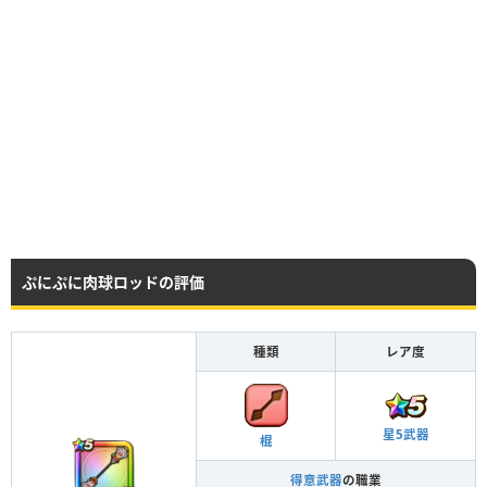
ぷにぷに肉球ロッドの評価
種類
レア度
星5武器
棍
得意武器
の職業