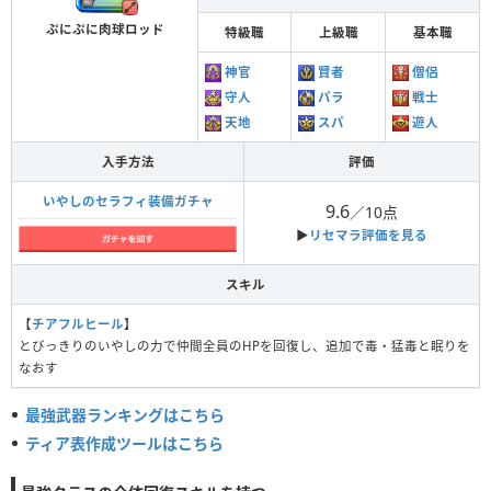
ぷにぷに肉球ロッド
特級職
上級職
基本職
神官
賢者
僧侶
守人
パラ
戦士
天地
スパ
遊人
入手方法
評価
いやしのセラフィ装備ガチャ
9.6
／10点
▶︎
リセマラ評価を見る
スキル
【
チアフルヒール
】
とびっきりのいやしの力で仲間全員のHPを回復し、追加で毒・猛毒と眠りを
なおす
最強武器ランキングはこちら
ティア表作成ツールはこちら