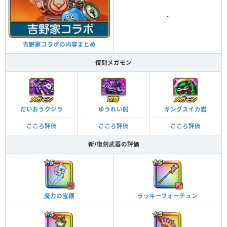
-
吉野家コラボの内容まとめ
復刻メガモン
だいおうクジラ
ゆうれい船
キングスイカ岩
こころ評価
こころ評価
こころ評価
新/復刻武器の評価
魔力の宝鞭
ラッキーフォーチュン