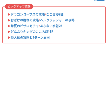
ピックアップ情報
▶︎
ドラゴンコープスの攻略
/
こころS評価
▶︎
おばけの群れの攻略
/
ヘルクラッシャーの攻略
▶︎
常夏のピサロガチャ
/
あぶない水着26
▶︎
どんぶりキングのこころS性能
▶︎
怪人編の攻略と1ターン周回