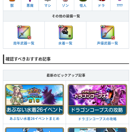
獣
悪魔
マシ
ゾン
怪人
ドラ
????
その他の装備一覧
周年武器一覧
声優武器一覧
水着一覧
確認すべきおすすめ記事
最新のピックアップ記事
あぶない水着26イベントまとめ
ドラゴンコープスの攻略