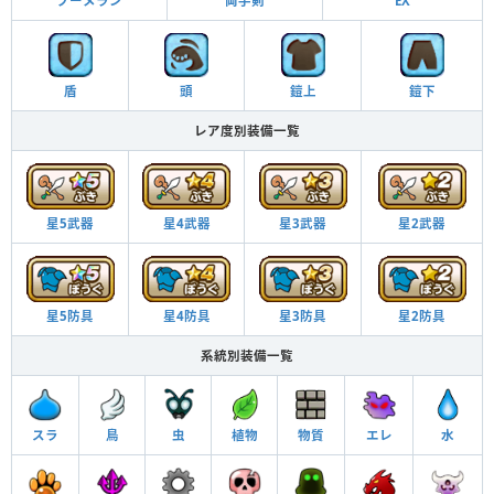
ブーメラン
両手剣
EX
盾
頭
鎧上
鎧下
レア度別装備一覧
星5武器
星4武器
星3武器
星2武器
星5防具
星4防具
星3防具
星2防具
系統別装備一覧
スラ
鳥
虫
植物
物質
エレ
水