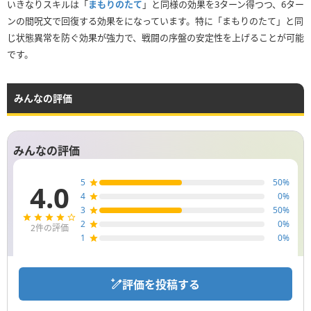
いきなりスキルは「
まもりのたて
」と同様の効果を3ターン得つつ、6ター
ンの間呪文で回復する効果をになっています。特に「まもりのたて」と同
じ状態異常を防ぐ効果が強力で、戦闘の序盤の安定性を上げることが可能
です。
みんなの評価
みんなの評価
5
50
%
4.0
4
0
%
3
50
%
2
0
%
2
件の評価
1
0
%
評価を投稿する