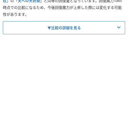
杖
」の「
天への大祈祷
」と同等の回復量となっています。回復魔力1065
時点での比較になるため、今後回復魔力が上昇した際には変化する可能
性があります。
▼比較の詳細を見る
拡大
拡大
拡大