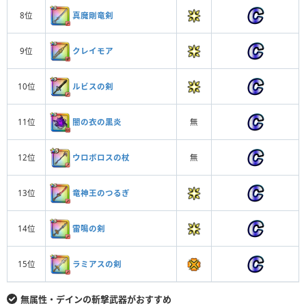
真魔剛竜剣
8位
クレイモア
9位
ルビスの剣
10位
闇の衣の黒炎
11位
無
ウロボロスの杖
12位
無
竜神王のつるぎ
13位
雷鳴の剣
14位
ラミアスの剣
15位
無属性・デインの斬撃武器がおすすめ