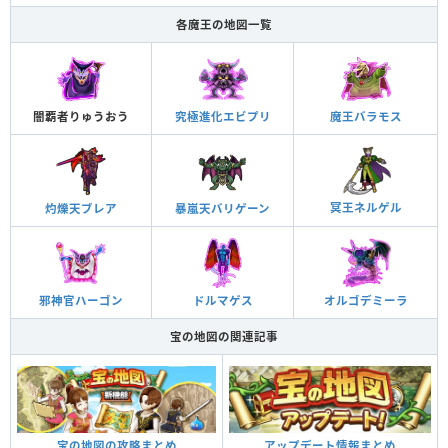
各魔王の地図一覧
闇覇者りゅうおう
究極進化エビプリ
魔王バラモス
冥王ネルゲル
灼爍天ブレア
暴嵐天バリゲーン
邪神官ハーゴン
ドルマゲス
オルゴデミーラ
宝の地図の関連記事
宝の地図の攻略まとめ
アップデート情報まとめ