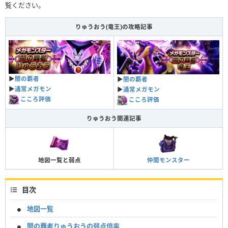
覧ください。
りゅうおう(竜王)の攻略記事
▶︎
闇の覇者
▶︎
闇の覇者
▶︎
通常メガモン
▶︎
通常メガモン
こころ評価
こころ評価
りゅうおう関連記事
地図一覧と弱点
仲間モンスター
目次
地図一覧
闇の覇者りゅうおうの弱点倍率