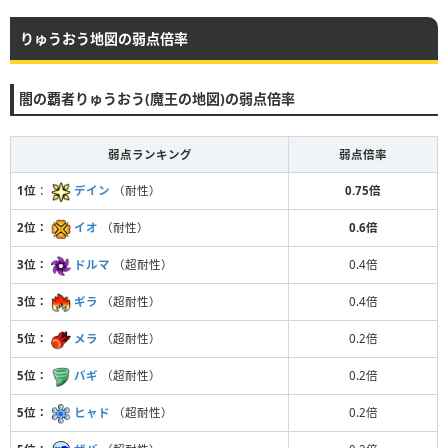
りゅうおう地図の弱点倍率
闇の覇者りゅうおう(魔王の地図)の弱点倍率
弱点ランキング
弱点倍率
1位
：
デイン
（耐性）
0.75倍
2位：
イオ
（耐性）
0.6倍
3位：
ドルマ
（超耐性）
0.4倍
3位：
ギラ
（超耐性）
0.4倍
5位：
メラ
（超耐性）
0.2倍
5位：
バギ
（超耐性）
0.2倍
5位：
ヒャド
（超耐性）
0.2倍