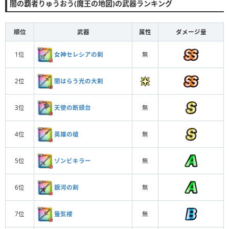
闇の覇者りゅうおう(魔王の地図)の武器ランキング
順位
武器
属性
ダメージ量
女神セレシアの剣
1位
無
闇はらう光の大剣
2位
天使の断頭台
3位
無
英雄の槍
4位
無
ゾンビキラー
5位
無
銀河の剣
6位
無
蜃気楼
7位
無