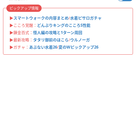
ピックアップ情報
▶︎
スマートウォークの内容まとめ
/
水着ピサロガチャ
▶︎こころ覚醒：
どんぶりキングのこころS性能
▶︎錬金百式：
怪人編の攻略と1ターン周回
▶︎最新攻略：
タタリ御前のほこら
/
ウルノーガ
▶︎ガチャ：
あぶない水着26
/
夏のWピックアップ26