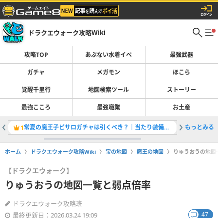
ドラクエウォーク攻略Wiki
攻略TOP
あぶない水着イベ
最強武器
ガチャ
メガモン
ほこら
覚醒千里行
地図検索ツール
ストーリー
最強こころ
最強職業
お土産
常夏の魔王子ピサロガチャは引くべき？｜当たり装備と評価
もっとみる
ガチャ(
1
2
ホーム
ドラクエウォーク攻略Wiki
宝の地図
魔王の地図
りゅうおうの地図
【ドラクエウォーク】
りゅうおうの地図一覧と弱点倍率
ドラクエウォーク攻略班
47
最終更新日：2026.03.24 19:09