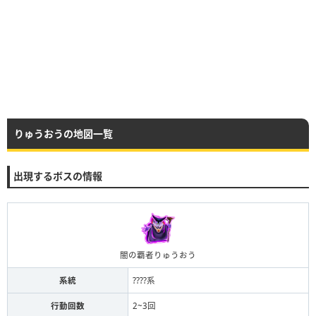
りゅうおうの地図一覧
出現するボスの情報
闇の覇者りゅうおう
系統
????系
行動回数
2~3回