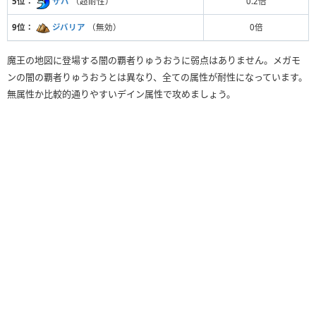
5位：
ザバ
（超耐性）
0.2倍
9位：
ジバリア
（無効）
0倍
魔王の地図に登場する闇の覇者りゅうおうに弱点はありません。メガモ
ンの闇の覇者りゅうおうとは異なり、全ての属性が耐性になっています。
無属性か比較的通りやすいデイン属性で攻めましょう。