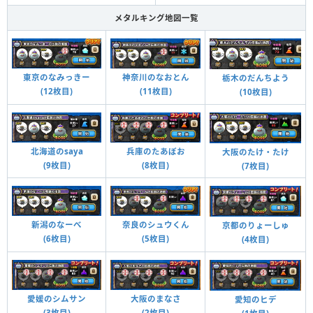
メタルキング地図一覧
東京のなみっきー
神奈川のなおとん
栃木のだんちよう
(12枚目)
(11枚目)
(10枚目)
北海道のsaya
兵庫のたあぼお
大阪のたけ・たけ
(9枚目)
(8枚目)
(7枚目)
新潟のなーべ
奈良のシュウくん
京都のりょーしゅ
(6枚目)
(5枚目)
(4枚目)
愛媛のシムサン
大阪のまなさ
愛知のヒデ
(3枚目)
(2枚目)