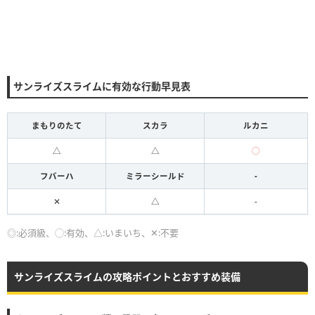
サンライズスライムに有効な行動早見表
まもりのたて
スカラ
ルカニ
△
△
◯
フバーハ
ミラーシールド
-
✕
△
-
◎:必須級、◯:有効、△:いまいち、✕:不要
サンライズスライムの攻略ポイントとおすすめ装備