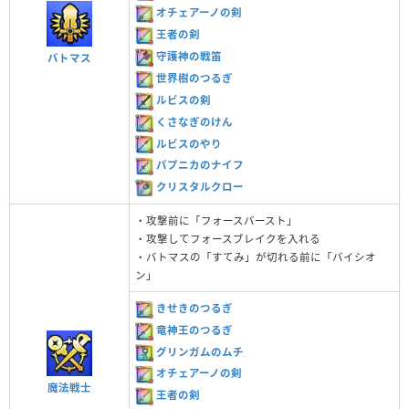
オチェアーノの剣
王者の剣
守護神の戦笛
バトマス
世界樹のつるぎ
ルビスの剣
くさなぎのけん
ルビスのやり
パプニカのナイフ
クリスタルクロー
・攻撃前に「フォースバースト」
・攻撃してフォースブレイクを入れる
・バトマスの「すてみ」が切れる前に「バイシオ
ン」
きせきのつるぎ
竜神王のつるぎ
グリンガムのムチ
オチェアーノの剣
魔法戦士
王者の剣