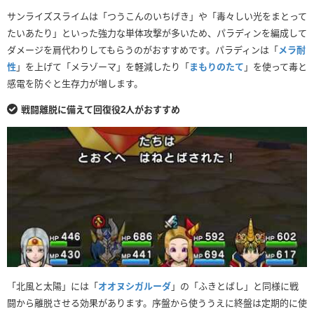
②
通常攻撃
痛恨の一撃
(カウント3)
サンライズスライムは「つうこんのいちげき」や「毒々しい光をまとって
たいあたり」といった強力な単体攻撃が多いため、パラディンを編成して
③
メラゾーマ
北風と太陽
(カウント2)
ダメージを肩代わりしてもらうのがおすすめです。パラディンは「
メラ耐
④
イオナズン
-
(カウント1)
性
」を上げて「メラゾーマ」を軽減したり「
まもりのたて
」を使って毒と
感電を防ぐと生存力が増します。
⑤
特大サンライズ
-
-
戦闘離脱に備えて回復役2人がおすすめ
⑥
通常攻撃
イオナズン
(カウント開始)
⑦
イオナズン
イオナズン
(カウント3)
⑧
通常攻撃
北風と太陽
(カウント2)
⑨
通常攻撃
-
(カウント1)
⑩
特大サンライズ
-
-
⑪
イオナズン
毒々しい光
(カウント開始)
⑫
イオナズン
痛恨の一撃
(カウント3)
「北風と太陽」には「
オオヌシガルーダ
」の「ふきとばし」と同様に戦
⑬
イオナズン
北風と太陽
(カウント2)
闘から離脱させる効果があります。序盤から使ううえに終盤は定期的に使
⑭
毒々しい光
-
(カウント1)