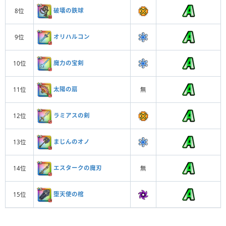
破壊の鉄球
8位
オリハルコン
9位
魔力の宝剣
10位
太陽の扇
11位
無
ラミアスの剣
12位
まじんのオノ
13位
エスタークの魔刃
14位
無
堕天使の棺
15位