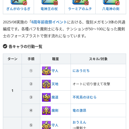
ぎんがのつるぎ
竜神王の杖
ラーミアのムチ
八竜神の剣
2025/08実施の「
6周年前夜祭イベント
における、復刻メガモン3体の共通
編成です。各種バフを魔剣士に与え、テンションが50～100になった魔剣
士のフォースブラストで倒す流れになっています。
各キャラの行動一覧
ターン
手順
職業
スキル/対象
守人
①
におうだち
天地
②
オートに切り替えて攻撃
1
魔道
③
不死鳥のほむら
魔剣
④
竜の激昂
おうえん
守人
⑤
→魔剣士