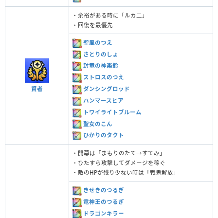
・余裕がある時に「ルカ二」
・回復を最優先
聖風のつえ
さとりのしょ
封竜の神楽鈴
ストロスのつえ
賢者
ダンシングロッド
ハンマースピア
トワイライトブルーム
聖女のこん
ひかりのタクト
・開幕は「まもりのたて→すてみ」
・ひたすら攻撃してダメージを稼ぐ
・敵のHPが残り少ない時は「戦鬼解放」
きせきのつるぎ
竜神王のつるぎ
ドラゴンキラー