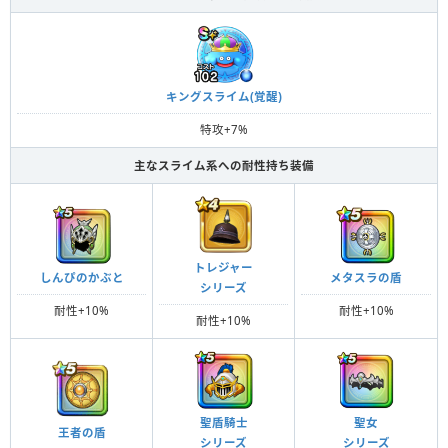
キングスライム(覚醒)
特攻+7%
主なスライム系への耐性持ち装備
トレジャー
しんぴのかぶと
メタスラの盾
シリーズ
耐性+10%
耐性+10%
耐性+10%
聖盾騎士
聖女
王者の盾
シリーズ
シリーズ