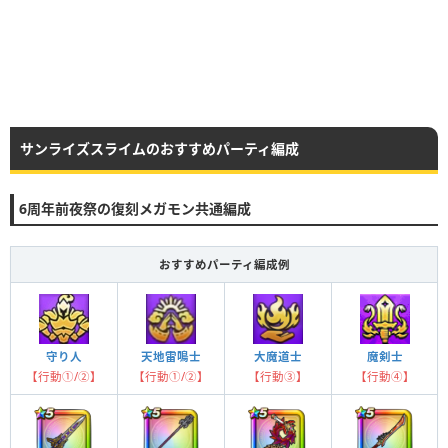
サンライズスライムのおすすめパーティ編成
6周年前夜祭の復刻メガモン共通編成
おすすめパーティ編成例
守り人
天地雷鳴士
大魔道士
魔剣士
【行動①/②】
【行動①/②】
【行動③】
【行動④】