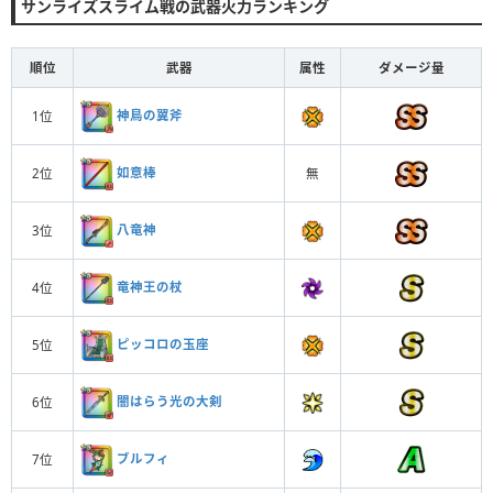
サンライズスライム戦の武器火力ランキング
順位
武器
属性
ダメージ量
神鳥の翼斧
1位
如意棒
2位
無
八竜神
3位
竜神王の杖
4位
ピッコロの玉座
5位
闇はらう光の大剣
6位
ブルフィ
7位