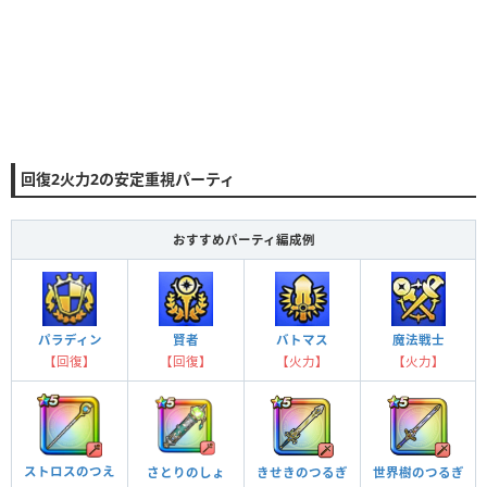
回復2火力2の安定重視パーティ
おすすめパーティ編成例
パラディン
賢者
バトマス
魔法戦士
【回復】
【回復】
【火力】
【火力】
ストロスのつえ
さとりのしょ
きせきのつるぎ
世界樹のつるぎ