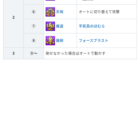
天地
⑥
オートに切り替えて攻撃
2
魔道
⑦
不死鳥のほむら
魔剣
⑧
フォースブラスト
3
⑨～
倒せなかった場合はオートで動かす