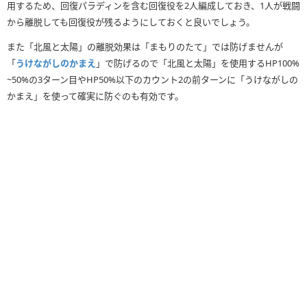
用するため、回復パラディンを含む回復役を2人編成しておき、1人が戦闘
から離脱しても回復役が残るようにしておくと良いでしょう。
⑮
特大サンライズ
-
-
また「北風と太陽」の離脱効果は「まもりのたて」では防げませんが
「
うけながしのかまえ
」で防げるので「北風と太陽」を使用するHP100%
~50%の3ターン目やHP50%以下のカウント2の前ターンに「うけながしの
かまえ」を使って確実に防ぐのも有効です。