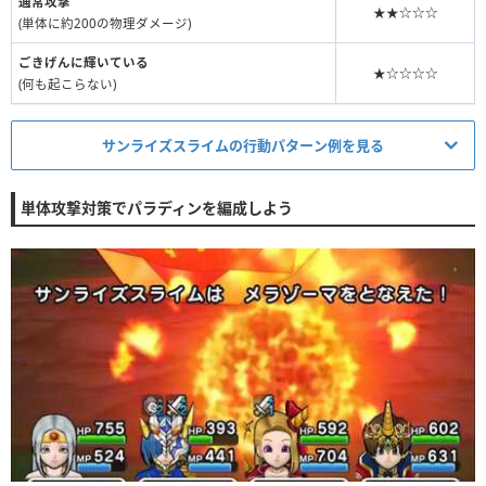
通常攻撃
★★☆☆☆
(単体に約200の物理ダメージ)
ごきげんに輝いている
★☆☆☆☆
(何も起こらない)
サンライズスライムの行動パターン例を見る
ターン
サンライズの行動パターン例(HP100%~HP50%)
単体攻撃対策でパラディンを編成しよう
①
サンライズ
-
-
②
毒々しい光
ミラクルヘル
-
③
毒々しい光
北風と太陽
-
④
メラゾーマ
ごきげん
-
⑤
痛恨の一撃
メラゾーマ
-
ターン
サンライズスライムの行動パターン例(HP50%~)
①
メラゾーマ
メラゾーマ
(カウント開始)