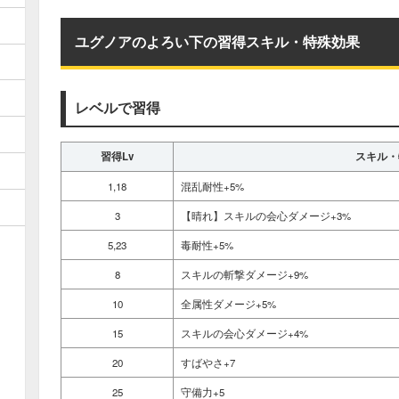
ユグノアのよろい下の習得スキル・特殊効果
レベルで習得
習得Lv
スキル・
1,18
混乱耐性+5%
3
【晴れ】スキルの会心ダメージ+3%
5,23
毒耐性+5%
8
スキルの斬撃ダメージ+9%
10
全属性ダメージ+5%
15
スキルの会心ダメージ+4%
20
すばやさ+7
25
守備力+5