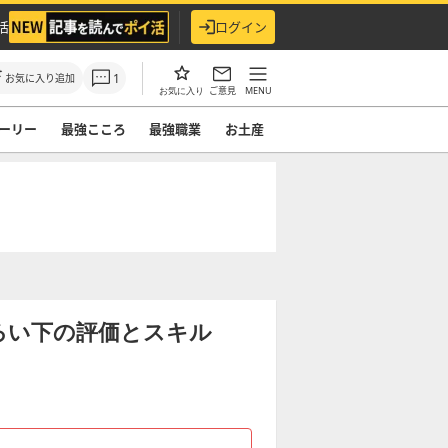
活
ログイン
1
お気に入り追加
ご意見
MENU
お気に入り
ーリー
最強こころ
最強職業
お土産
ろい下の評価とスキル