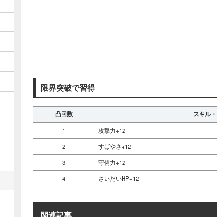
限界突破で習得
凸回数
スキル・
1
攻撃力+12
2
すばやさ+12
3
守備力+12
4
さいだいHP+12
関連記事