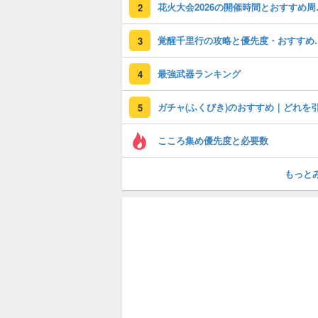
花火大会2
2
覚醒千里行の攻略
3
最強武器ランキング
4
5
こころ集め優先度と必要数
もっと