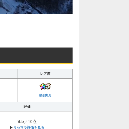
レア度
星5防具
評価
9.5
／10点
リセマラ評価を見る
▶︎