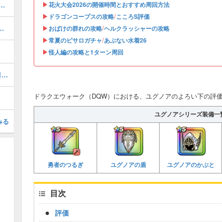
▶︎
026の開催時間とおすすめ周回方法
花火大会2026の開催時間とおすすめ周回方法
▶︎
/
ドラゴンコープスの攻略
こころS評価
と優先度・おすすめ周回場所
▶︎
/
おばけの群れの攻略
ヘルクラッシャーの攻略
▶︎
/
常夏のピサロガチャ
あぶない水着26
▶︎
怪人編の攻略と1ターン周回
ガチャ(ふくびき)のおすすめ｜どれを引くべき？
ドラクエウォーク（DQW）における、ユグノアのよろい下の評
ユグノアシリーズ装備一
みる
勇者のつるぎ
ユグノアの盾
ユグノアのかぶと
目次
評価