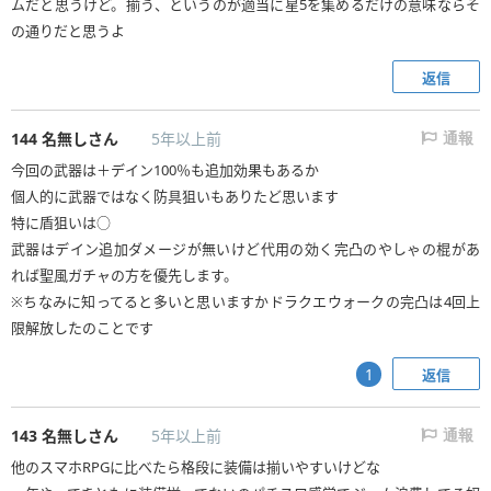
ムだと思うけど。揃う、というのが適当に星5を集めるだけの意味ならそ
の通りだと思うよ
返信
144
名無しさん
5年以上前
通報
今回の武器は＋デイン100％も追加効果もあるか
個人的に武器ではなく防具狙いもありたど思います
特に盾狙いは○
武器はデイン追加ダメージが無いけど代用の効く完凸のやしゃの棍があ
れば聖風ガチャの方を優先します。
※ちなみに知ってると多いと思いますかドラクエウォークの完凸は4回上
限解放したのことです
返信
1
143
名無しさん
5年以上前
通報
他のスマホRPGに比べたら格段に装備は揃いやすいけどな