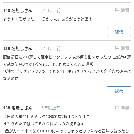
140
名無しさん
5年以上前
通報
ようやく盾がでた、、長かった。ありがとう運営！
返信
139
名無しさん
5年以上前
通報
配信初日に200連して確定ピックアップ以外何も出なかったのに最近60連
で武器防具3セット分揃ったぞ…何考えてるんだ運営
10連でピックアップ3つ、それを何回も出させてるとか天文学的な確率に
なるのに
返信
138
名無しさん
5年以上前
通報
今日の大奮発虹ミミック10連で盾2個出て3つ目に
まもりのたて付いてるから良いものの被るなぁ
1凸がカード率でなくHP+10になってしまったので重ねる旨味も減ったし