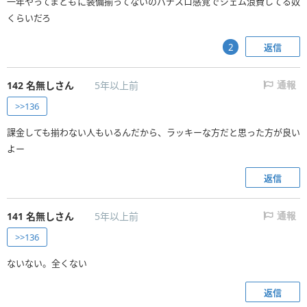
一年やってまともに装備揃ってないのパチスロ感覚でジェム浪費してる奴
くらいだろ
返信
2
142
名無しさん
5年以上前
通報
>>136
課金しても揃わない人もいるんだから、ラッキーな方だと思った方が良い
よー
返信
141
名無しさん
5年以上前
通報
>>136
ないない。全くない
返信