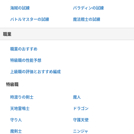
海賊の試練
パラディンの試練
バトルマスターの試練
魔法戦士の試練
職業
職業のおすすめ
特級職の性能予想
上級職の評価とおすすめ編成
特級職
時渡りの剣士
魔人
天地雷鳴士
ドラゴン
守り人
守護天使
魔剣士
ニンジャ