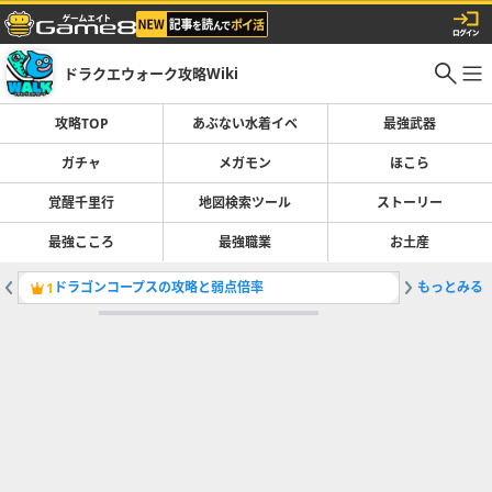
ドラクエウォーク攻略Wiki
攻略TOP
あぶない水着イベ
最強武器
ガチャ
メガモン
ほこら
覚醒千里行
地図検索ツール
ストーリー
最強こころ
最強職業
お土産
ドラゴンコープスの攻略と弱点倍率
もっとみる
ガチャ(
1
2