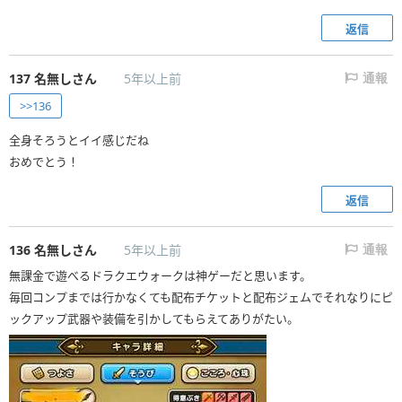
返信
137
名無しさん
5年以上前
通報
>>136
全身そろうとイイ感じだね
おめでとう！
返信
136
名無しさん
5年以上前
通報
無課金で遊べるドラクエウォークは神ゲーだと思います。
毎回コンプまでは行かなくても配布チケットと配布ジェムでそれなりにピ
ックアップ武器や装備を引かしてもらえてありがたい。