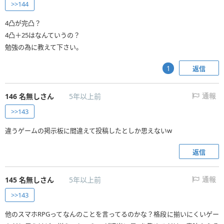
>>144
4凸が完凸？
4凸＋25はなんていうの？
勉強の為に教えて下さい。
返信
1
146
名無しさん
5年以上前
通報
>>143
違うゲームの掲示板に間違えて投稿したとしか思えないw
返信
145
名無しさん
5年以上前
通報
>>143
他のスマホRPGってなんのことを言ってるのかな？格段に揃いにくいゲー