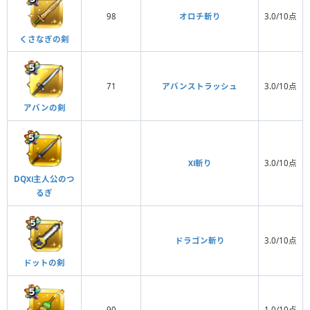
98
オロチ斬り
3.0/10点
くさなぎの剣
71
アバンストラッシュ
3.0/10点
アバンの剣
Ⅺ斬り
3.0/10点
DQⅪ主人公のつ
るぎ
ドラゴン斬り
3.0/10点
ドットの剣
90
1.0/10点