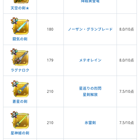
降臨黄金竜
天空の剣★
180
ノーザン・グランブレード
8.0/10点
闘気の剣
179
メテオレイン
8.0/10点
ラグナロク
星巡りの烈閃
210
7.5/10点
星剣解放
蒼星の剣
210
氷雷剣
7.5/10点
星神姫の剣