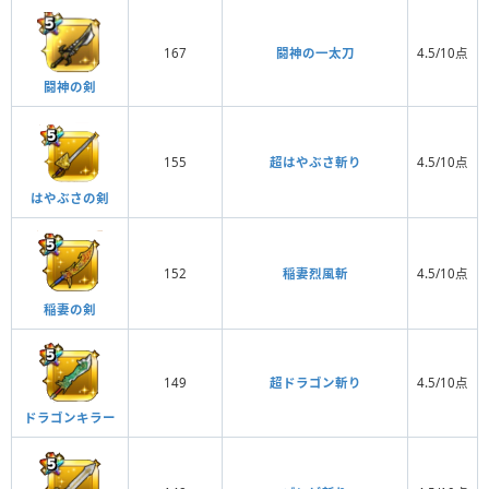
167
闘神の一太刀
4.5/10点
闘神の剣
155
超はやぶさ斬り
4.5/10点
はやぶさの剣
152
稲妻烈風斬
4.5/10点
稲妻の剣
149
超ドラゴン斬り
4.5/10点
ドラゴンキラー