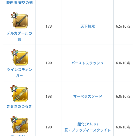
映画版 天空の剣
173
天下無双
6.5/10点
デルカダールの
剣
199
バーストスラッシュ
6.0/10点
ツインスティン
ガー
193
マーベラスソード
6.0/10点
きせきのつるぎ
鎧化(アムド)
190
6.0/10点
真・ブラッディースクライド