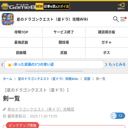
星のドラゴンクエスト（星ドラ）攻略Wiki
攻略TOP
サービス終了
雑談掲示板
最強武器
闘技場
ガチャ
超級職
武器
ボス
余った装備の3つの使い道
もっとみる
「悪魔ザ
1
2
ホーム
星のドラゴンクエスト（星ドラ）攻略Wiki
武器
剣一覧
【星のドラゴンクエスト（星ドラ）】
剣一覧
星のドラゴンクエスト（星ドラ）攻略班
12
最終更新日：2025.11.20 15:55
ピックアップ情報