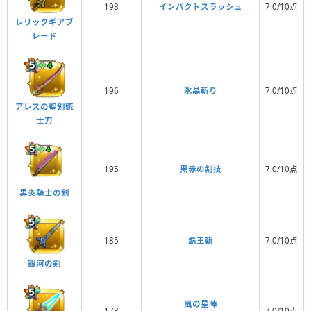
198
インパクトスラッシュ
7.0/10点
レリックギアブ
レード
196
氷晶斬り
7.0/10点
アレスの聖剣銃
士刀
195
黒赤の剣技
7.0/10点
黒炎騎士の剣
185
覇王斬
7.0/10点
銀河の剣
風の星陣
178
7.0/10点