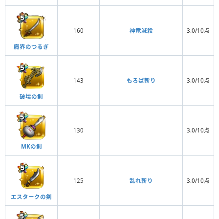
160
神竜滅殺
3.0/10点
魔界のつるぎ
143
もろば斬り
3.0/10点
破壊の剣
130
3.0/10点
MKの剣
125
乱れ斬り
3.0/10点
エスタークの剣