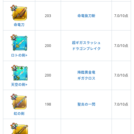
203
命竜抜刀斬
7.0/10点
命竜刀
超ギガスラッシュ
200
7.0/10点
ドラゴンブレイク
ロトの剣+
降臨黄金竜
200
7.0/10点
ギガクロス
天空の剣+
198
聖炎の一閃
7.0/10点
虹の剣