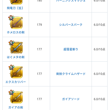
180
バーニングスマッシュ
6.0/10点
飛竜刀【玄】
179
シルバースパーク
6.0/10点
ホメロスの剣
177
超彗星斬り
6.0/10点
はぐメタの剣
177
剣技クライムハザード
6.0/10点
エクスカリバー
177
ガイアソード
6.0/10点
ガイアの剣