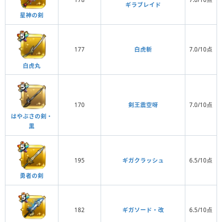
ギラブレイド
星神の剣
177
白虎斬
7.0/10点
白虎丸
170
剣王震空呀
7.0/10点
はやぶさの剣・
黒
195
ギガクラッシュ
6.5/10点
勇者の剣
182
ギガソード・改
6.5/10点