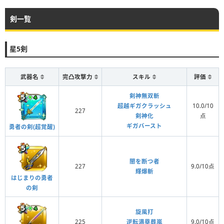
剣一覧
星5剣
武器名
完凸攻撃力
スキル
評価
剣神無双斬
超越ギガクラッシュ
10.0/10
227
剣神化
点
ギガバースト
勇者の剣(超覚醒)
闇を断つ者
227
9.0/10点
輝爆斬
はじまりの勇者
の剣
旋風打
225
逆転満塁葬嵐
9.0/10点