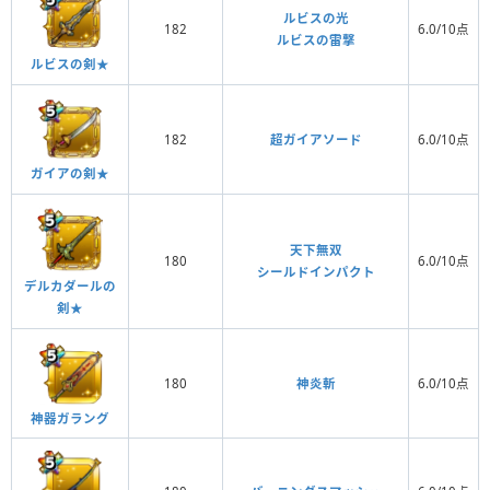
ルビスの光
182
6.0/10点
ルビスの雷撃
ルビスの剣★
182
超ガイアソード
6.0/10点
ガイアの剣★
天下無双
180
6.0/10点
シールドインパクト
デルカダールの
剣★
180
神炎斬
6.0/10点
神器ガラング