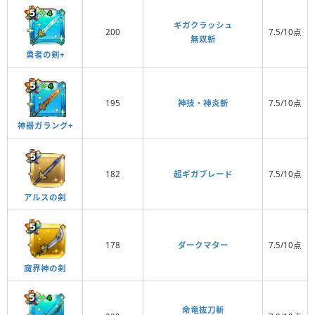
ギガクラッシュ
200
7.5/10点
無双斬
勇者の剣+
195
神技・神炎斬
7.5/10点
神器ガラング+
182
超ギガブレード
7.5/10点
アルスの剣
178
ダークマター
7.5/10点
魔界神の剣
命竜抜刀斬