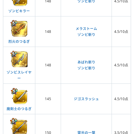
148
ゾンビ斬り
4.5/10点
ゾンビキラー
メラストーム
148
4.5/10点
ゾンビ斬り
烈火のつるぎ
あばれ斬り
148
4.5/10点
ゾンビ斬り
ゾンビスレイヤ
ー
145
ジゴスラッシュ
4.5/10点
魔剣士のつるぎ
150
雷光の一撃
3.5/10点