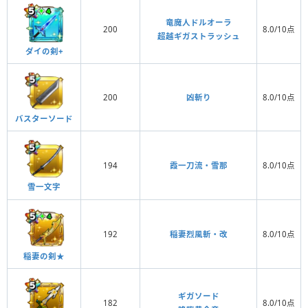
竜魔人ドルオーラ
200
8.0/10点
超越ギガストラッシュ
ダイの剣+
200
凶斬り
8.0/10点
バスターソード
194
霞一刀流・雪那
8.0/10点
雪一文字
192
稲妻烈風斬・改
8.0/10点
稲妻の剣★
ギガソード
182
8.0/10点