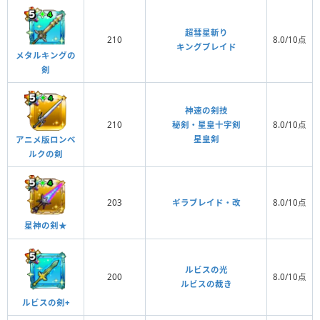
超彗星斬り
210
8.0/10点
キングブレイド
メタルキングの
剣
神速の剣技
210
秘剣・星皇十字剣
8.0/10点
星皇剣
アニメ版ロンベ
ルクの剣
203
ギラブレイド・改
8.0/10点
星神の剣★
ルビスの光
200
8.0/10点
ルビスの裁き
ルビスの剣+