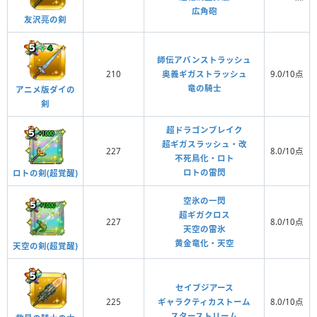
広角砲
友沢亮の剣
師伝アバンストラッシュ
210
奥義ギガストラッシュ
9.0/10点
竜の騎士
アニメ版ダイの
剣
超ドラゴンブレイク
超ギガスラッシュ・改
227
8.0/10点
不死鳥化・ロト
ロトの雷閃
ロトの剣(超覚醒)
空氷の一閃
超ギガクロス
227
8.0/10点
天空の雷氷
黄金竜化・天空
天空の剣(超覚醒)
セイブジアース
225
ギャラクティカストーム
8.0/10点
スターストリーム