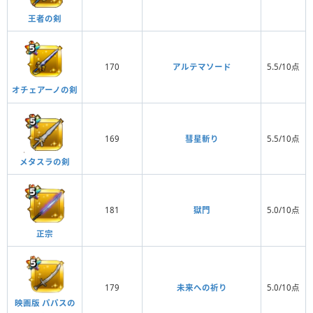
王者の剣
170
アルテマソード
5.5/10点
オチェアーノの剣
169
彗星斬り
5.5/10点
メタスラの剣
181
獄門
5.0/10点
正宗
179
未来への祈り
5.0/10点
映画版 パパスの