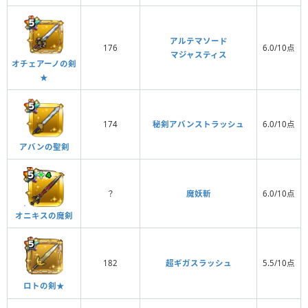
アルテマソード
176
6.0/10点
マジャスティス
オチェアーノの剣
★
174
秘剣アバンストラッシュ
6.0/10点
アバンの聖剣
？
魔妖斬
6.0/10点
オニキスの魔剣
182
超ギガスラッシュ
5.5/10点
ロトの剣★