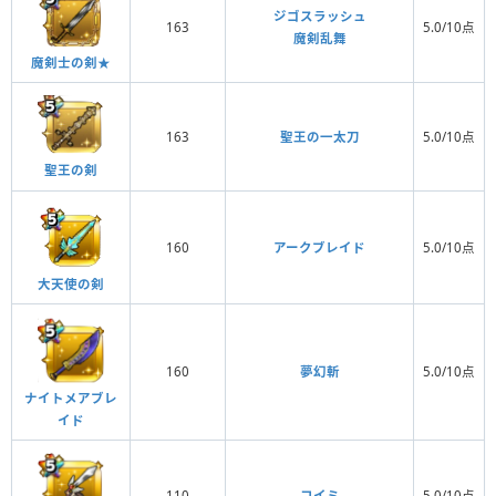
ジゴスラッシュ
163
5.0/10点
魔剣乱舞
魔剣士の剣★
163
聖王の一太刀
5.0/10点
聖王の剣
160
アークブレイド
5.0/10点
大天使の剣
160
夢幻斬
5.0/10点
ナイトメアブレ
イド
110
コイミ
5.0/10点