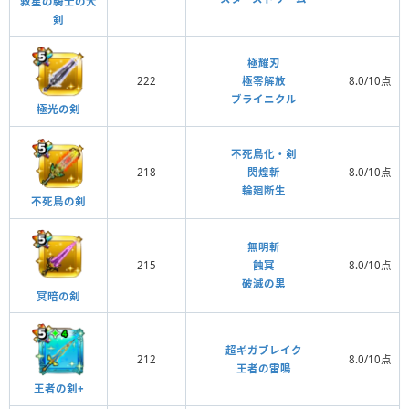
救星の騎士の大
剣
極耀刃
222
極零解放
8.0/10点
ブライニクル
極光の剣
不死鳥化・剣
218
閃煌斬
8.0/10点
輪廻断生
不死鳥の剣
無明斬
215
蝕冥
8.0/10点
破滅の黒
冥暗の剣
超ギガブレイク
212
8.0/10点
王者の雷鳴
王者の剣+