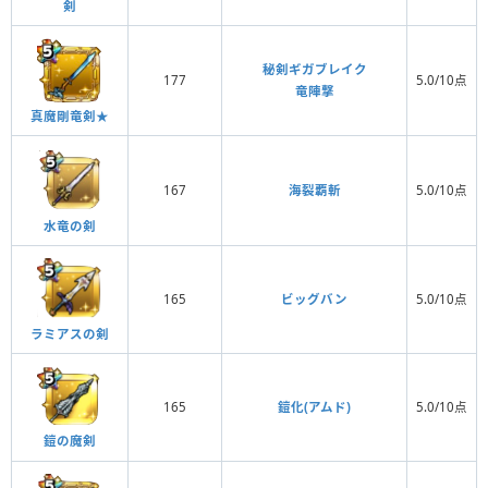
剣
秘剣ギガブレイク
177
5.0/10点
竜陣撃
真魔剛竜剣★
167
海裂覇斬
5.0/10点
水竜の剣
165
ビッグバン
5.0/10点
ラミアスの剣
165
鎧化(アムド)
5.0/10点
鎧の魔剣