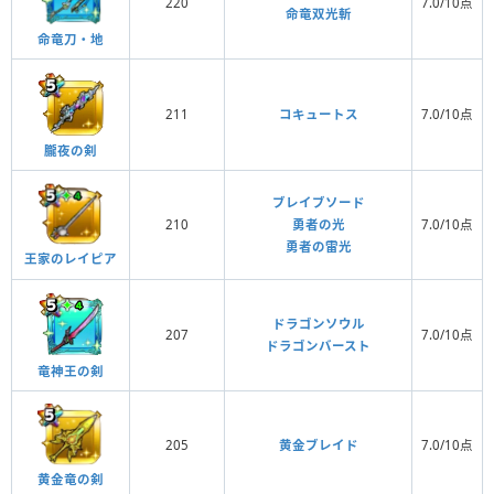
220
7.0/10点
命竜双光斬
命竜刀・地
211
コキュートス
7.0/10点
朧夜の剣
ブレイブソード
210
勇者の光
7.0/10点
勇者の雷光
王家のレイピア
ドラゴンソウル
207
7.0/10点
ドラゴンバースト
竜神王の剣
205
黄金ブレイド
7.0/10点
黄金竜の剣