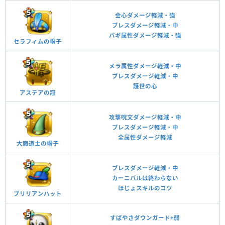
会心ダメージ軽減・強
ブレスダメージ軽減・中
バギ属性ダメージ軽減・強
セラフィムの帽子
メラ属性ダメージ軽減・中
ブレスダメージ軽減・中
護世の心
アステアの冠
攻撃呪文ダメージ軽減・中
ブレスダメージ軽減・中
全属性ダメージ軽減
大魔道士の帽子
ブレスダメージ軽減・中
カーニバルは終わらない
ほじょスキルのコツ
ブリリアンハット
すばやさダウンガード+弱