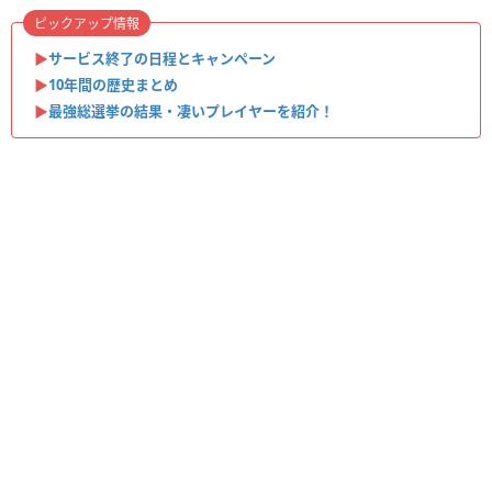
ピックアップ情報
▶︎
サービス終了の日程とキャンペーン
▶︎
10年間の歴史まとめ
▶︎
最強総選挙の結果・凄いプレイヤーを紹介！