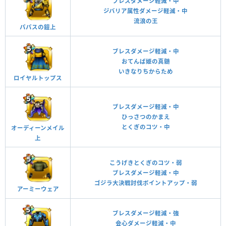
ブレスダメージ軽減・中
ジバリア属性ダメージ軽減・中
流浪の王
パパスの鎧上
ブレスダメージ軽減・中
おてんば姫の真髄
いきなりちからため
ロイヤルトップス
ブレスダメージ軽減・中
ひっさつのかまえ
とくぎのコツ・中
オーディーンメイル
上
こうげきとくぎのコツ・弱
ブレスダメージ軽減・中
ゴジラ大決戦討伐ポイントアップ・弱
アーミーウェア
ブレスダメージ軽減・強
会心ダメージ軽減・中