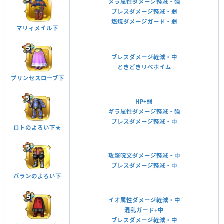
メラ属性ダメージ軽減・強
ブレスダメージ軽減・弱
燃焼ダメージガード・弱
マリィメイル下
ブレスダメージ軽減・中
ときどきリベホイム
プリンセスローブ下
HP+弱
ギラ属性ダメージ軽減・強
ブレスダメージ軽減・中
ロトのよろい下★
攻撃呪文ダメージ軽減・中
ブレスダメージ軽減・中
バランのよろい下
イオ属性ダメージ軽減・中
混乱ガード+中
ブレスダメージ軽減・中