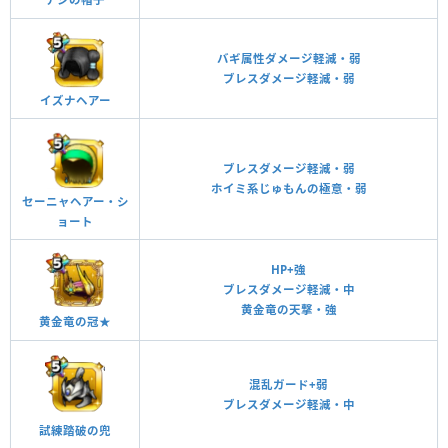
バギ属性ダメージ軽減・弱
ブレスダメージ軽減・弱
イズナヘアー
ブレスダメージ軽減・弱
ホイミ系じゅもんの極意・弱
セーニャヘアー・シ
ョート
HP+強
ブレスダメージ軽減・中
黄金竜の天撃・強
黄金竜の冠★
混乱ガード+弱
ブレスダメージ軽減・中
試練踏破の兜