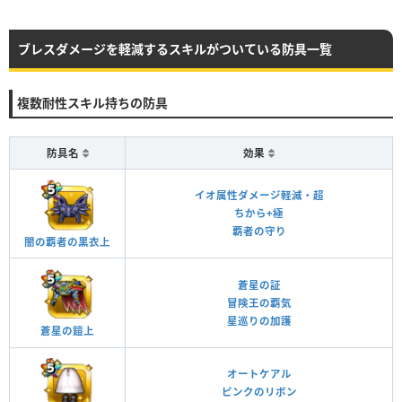
ブレスダメージを軽減するスキルがついている防具一覧
複数耐性スキル持ちの防具
防具名
効果
イオ属性ダメージ軽減・超
ちから+極
覇者の守り
闇の覇者の黒衣上
蒼星の証
冒険王の覇気
星巡りの加護
蒼星の鎧上
オートケアル
ピンクのリボン