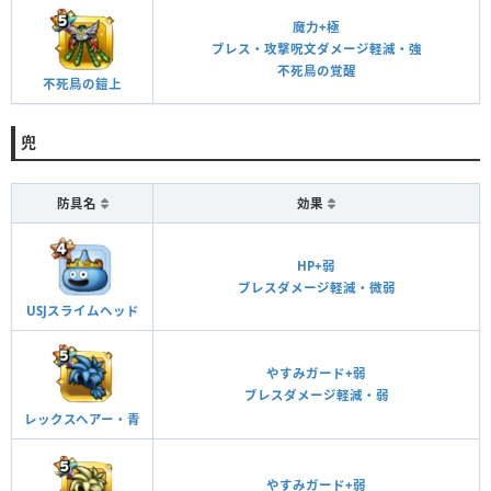
魔力+極
ブレス・攻撃呪文ダメージ軽減・強
不死鳥の覚醒
不死鳥の鎧上
兜
防具名
効果
HP+弱
ブレスダメージ軽減・微弱
USJスライムヘッド
やすみガード+弱
ブレスダメージ軽減・弱
レックスヘアー・青
やすみガード+弱