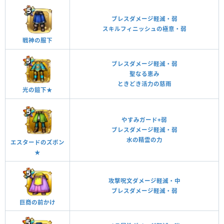
ブレスダメージ軽減・弱
スキルフィニッシュの極意・弱
戦神の服下
ブレスダメージ軽減・弱
聖なる恵み
ときどき活力の慈雨
光の鎧下★
やすみガード+弱
ブレスダメージ軽減・弱
水の精霊の力
エスタードのズボン
★
攻撃呪文ダメージ軽減・中
ブレスダメージ軽減・弱
巨商の前かけ