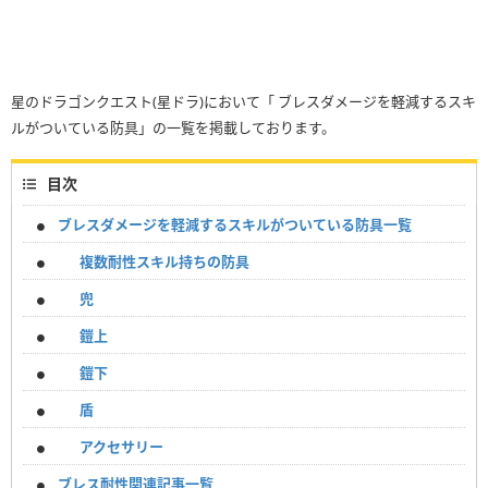
星のドラゴンクエスト(星ドラ)において「 ブレスダメージを軽減するスキ
ルがついている防具」の一覧を掲載しております。
目次
ブレスダメージを軽減するスキルがついている防具一覧
複数耐性スキル持ちの防具
兜
鎧上
鎧下
盾
アクセサリー
ブレス耐性関連記事一覧