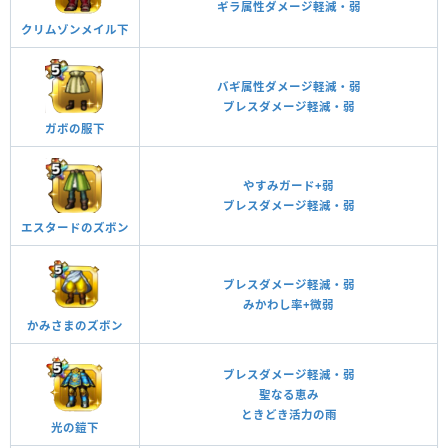
ギラ属性ダメージ軽減・弱
クリムゾンメイル下
バギ属性ダメージ軽減・弱
ブレスダメージ軽減・弱
ガボの服下
やすみガード+弱
ブレスダメージ軽減・弱
エスタードのズボン
ブレスダメージ軽減・弱
みかわし率+微弱
かみさまのズボン
ブレスダメージ軽減・弱
聖なる恵み
ときどき活力の雨
光の鎧下