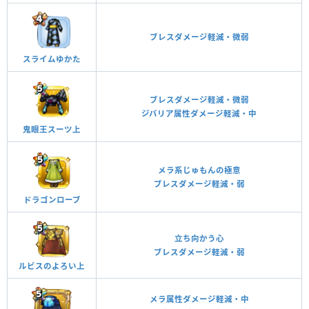
ブレスダメージ軽減・微弱
スライムゆかた
ブレスダメージ軽減・微弱
ジバリア属性ダメージ軽減・中
鬼眼王スーツ上
メラ系じゅもんの極意
ブレスダメージ軽減・弱
ドラゴンローブ
立ち向かう心
ブレスダメージ軽減・弱
ルビスのよろい上
メラ属性ダメージ軽減・中