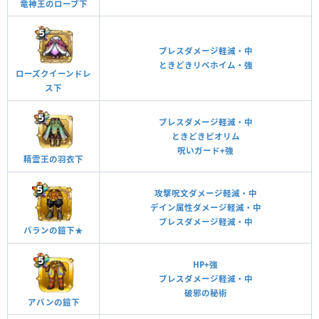
竜神王のローブ下
ブレスダメージ軽減・中
ときどきリベホイム・強
ローズクイーンドレ
ス下
ブレスダメージ軽減・中
ときどきピオリム
呪いガード+強
精霊王の羽衣下
攻撃呪文ダメージ軽減・中
デイン属性ダメージ軽減・中
ブレスダメージ軽減・中
バランの鎧下★
HP+強
ブレスダメージ軽減・中
破邪の秘術
アバンの鎧下