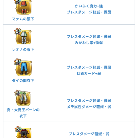
かいふく魔力+強
ブレスダメージ軽減・微弱
マァムの服下
ブレスダメージ軽減・微弱
みかわし率+微弱
レオナの服下
ブレスダメージ軽減・微弱
幻惑ガード+弱
ダイの闘衣下
ブレスダメージ軽減・微弱
メラ属性ダメージ軽減・弱
真・大魔王バーンの
衣下
ブレスダメージ軽減・弱