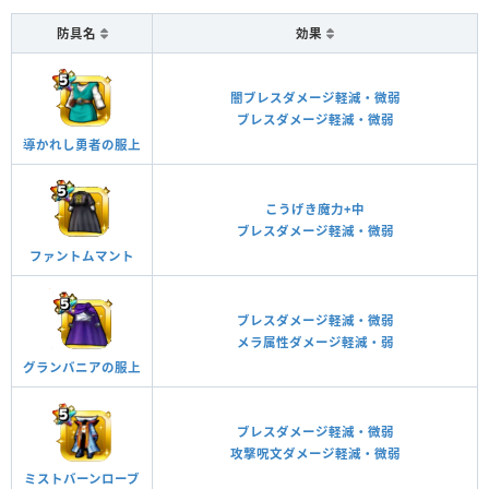
防具名
効果
闇ブレスダメージ軽減・微弱
ブレスダメージ軽減・微弱
導かれし勇者の服上
こうげき魔力+中
ブレスダメージ軽減・微弱
ファントムマント
ブレスダメージ軽減・微弱
メラ属性ダメージ軽減・弱
グランバニアの服上
ブレスダメージ軽減・微弱
攻撃呪文ダメージ軽減・微弱
ミストバーンローブ