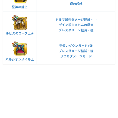
理の超越
星神の鎧上
ドルマ属性ダメージ軽減・中
デイン系じゅもんの極意
ブレスダメージ軽減・強
ルビスのローブ上★
守備力ダウンガード+強
ブレスダメージ軽減・強
ぶつりダメージガード
ハルシオンメイル上