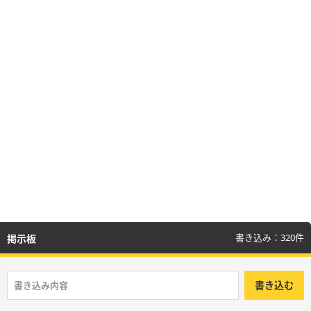
デスピサロ募集板
魔物軍団イベント募集板
職業邪神レオダーマ用板
オムド・ロレス募集板
エスターク募集板
ダークドレアム募集板
ゲマ募集板
ミルドラース募集板
キングモーモン募集板
冥竜王ヴェルザー募集板
真・大魔王バーン募集板
超魔生物ハドラー募集板
勇車スラリンガル募集板
オルゴデミーラ募集板
ヘルバオム募集板
狭間の闇の王募集板
大地の魔人募集板
オムド・ロレス募集板
ルジュラド募集板
書き込み：320件
掲示板
ゴルドロス募集板
キングモーモン募集板
書き込む
スーパーキラーマシン募集板
焔鎖の化身募集板
海王神専用募集板
鬼眼王バーン募集板