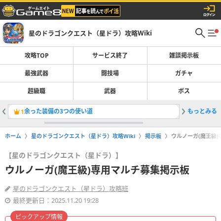
星のドラゴンクエスト（星ドラ）攻略Wiki
攻略TOP
サービス終了
雑談掲示板
最強武器
闘技場
ガチャ
超級職
武器
ボス
余った装備の3つの使い道
もっとみる
マーニャ
1
2
ホーム
星のドラゴンクエスト（星ドラ）攻略Wiki
掲示板
ウルノーガ(魔王級
【星のドラゴンクエスト（星ドラ）】
ウルノーガ(魔王級)専用マルチ募集掲示板
星のドラゴンクエスト（星ドラ）攻略班
最終更新日：2025.11.20 19:28
ピックアップ情報