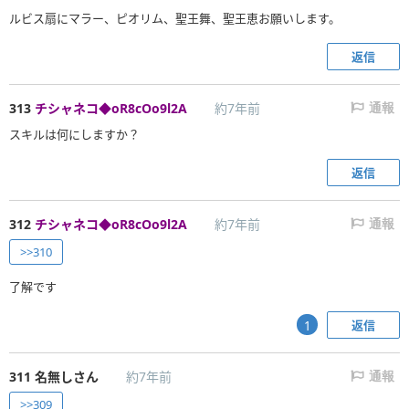
ルビス扇にマラー、ピオリム、聖王舞、聖王恵お願いします。
返信
313
チシャネコ◆oR8cOo9l2A
約7年前
通報
スキルは何にしますか？
返信
312
チシャネコ◆oR8cOo9l2A
約7年前
通報
>>310
了解です
返信
1
311
名無しさん
約7年前
通報
>>309