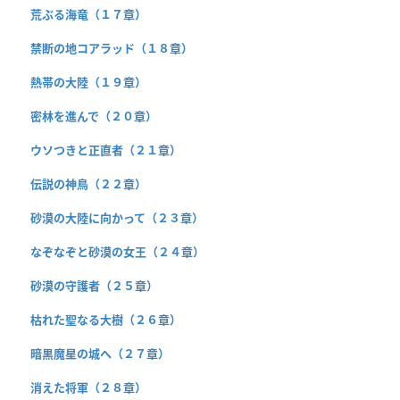
荒ぶる海竜（１７章）
禁断の地コアラッド（１８章）
熱帯の大陸（１９章）
密林を進んで（２０章）
ウソつきと正直者（２１章）
伝説の神鳥（２２章）
砂漠の大陸に向かって（２３章）
なぞなぞと砂漠の女王（２４章）
砂漠の守護者（２５章）
枯れた聖なる大樹（２６章）
暗黒魔星の城へ（２７章）
消えた将軍（２８章）