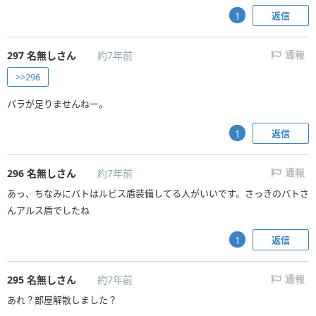
返信
1
297
名無しさん
約7年前
通報
>>296
パラが足りませんねー。
返信
1
296
名無しさん
約7年前
通報
あっ、ちなみにバトはルビス盾装備してる人がいいです。さっきのバトさ
んアルス盾でしたね
返信
1
295
名無しさん
約7年前
通報
あれ？部屋解散しました？