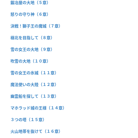
鍛冶屋の大地（５章）
怒りの守り神（６章）
決戦！獅子王の魔城（７章）
極北を目指して（８章）
雪の女王の大地（９章）
吹雪の大地（１０章）
雪の女王の氷城（１１章）
魔法使いの大陸（１２章）
幽霊船を探して（１３章）
マホラッド城の王様（１４章）
３つの塔（１５章）
火山地帯を抜けて（１６章）