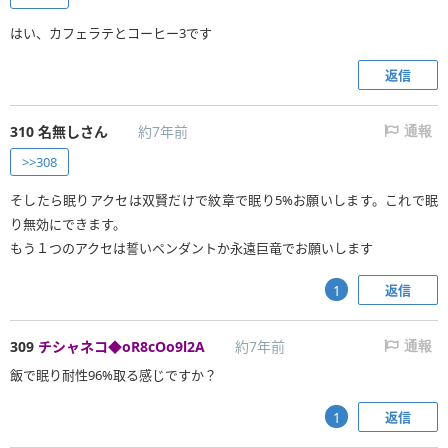
はい、カフェラテとコーヒー3です
返信
310
名無しさん
約7年前
通報
>>308
そしたら眠りアクセは双賢だけで紋章で眠り5%お願いします。これで眠
り無効にできます。
もう１つのアクセは誓いペンダントか永遠巨竜でお願いします
返信
1
309
チシャネコ◆oR8cOo9l2A
約7年前
通報
飯で眠り耐性96%取る感じですか？
返信
1