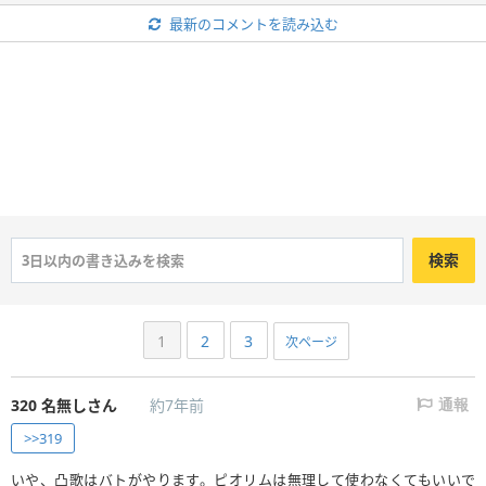
最新のコメントを読み込む
ファラオ・ヘッド募集板
ドルマゲス募集板
テンカー募集板
バハムート募集板
ラプソーン募集板
聖なる巨竜募集板
永遠の巨竜募集板
リーズレット募集板
ウルノーガ募集板
ゾルデ(魔王級)募集板
ブギー(魔王級)募集板
ジャコラ(魔王級)募集板
検索
キラゴルド(魔王級)募集板
ガリンガ(魔王級)募集板
ホメロス(魔王級)募集板
四精霊募集板
1
2
3
次ページ
願いの化身(魔王級)募集板
グランドラゴーン募集板
四魔王(魔王級)募集板
異魔神(魔王級)募集板
320
名無しさん
約7年前
通報
ボーガン(魔王級)募集板
アラッド(魔王級)募集板
>>319
覚醒帝王(魔王級)募集板
ザイアック(魔王級)募集板
いや、凸歌はバトがやります。ピオリムは無理して使わなくてもいいで