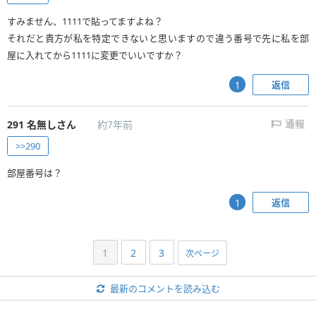
すみません、1111で貼ってますよね？
それだと貴方が私を特定できないと思いますので違う番号で先に私を部
屋に入れてから1111に変更でいいですか？
返信
1
291
名無しさん
約7年前
通報
>>290
部屋番号は？
返信
1
1
2
3
次ページ
最新のコメントを読み込む