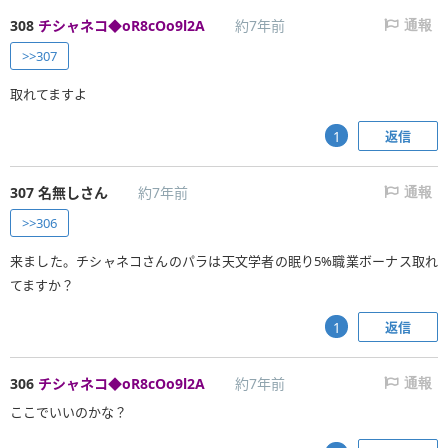
308
チシャネコ◆oR8cOo9l2A
約7年前
通報
>>307
取れてますよ
返信
1
307
名無しさん
約7年前
通報
>>306
来ました。チシャネコさんのパラは天文学者の眠り5%職業ボーナス取れ
てますか？
返信
1
306
チシャネコ◆oR8cOo9l2A
約7年前
通報
ここでいいのかな？