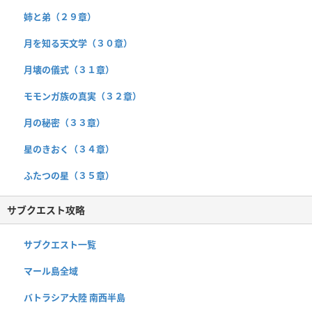
姉と弟（２９章）
月を知る天文学（３０章）
月壊の儀式（３１章）
モモンガ族の真実（３２章）
月の秘密（３３章）
星のきおく（３４章）
ふたつの星（３５章）
サブクエスト攻略
サブクエスト一覧
マール島全域
バトラシア大陸 南西半島