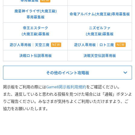
専用募集板
NEW
魔星神イライザ(大魔王級)
命竜アルバナム(大魔王級)専用募集板
専用募集板
帝王エスターク
ニズゼルファ
(大魔王級)募集板
(大魔王級)募集板
遊び人専用板｜天空三魔
NEW
遊び人専用板｜ロト三魔
NEW
決戦ロト伝説専用板
決戦天空伝説専用板
その他のイベント攻略板
りゅうおう募集板
シドー募集板
掲示板をご利用の際には
Game8掲示板利用規約
をご確認ください。
また、違反していると思われる投稿を見つけた場合には「通報」ボタンよ
ゾーマ募集板
海王神募集板
りご報告ください。みなさまが気持ちよくご利用いただけますよう、ご
古代遺跡募集板
デスタムーア募集板
協力をお願いいたします。
ムドー遺跡募集板
バラン募集板
ヒュンケル募集板
魔剣士ピサロ募集板