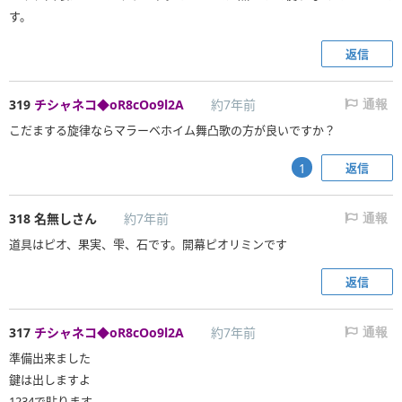
す。
オリハルザム(魔王級)
クインフィプリ(魔王級)
募集板
募集板
返信
魔星神ゼイアン(大魔王級)
魔軍師イッド(魔王級)
募集板
募集板
319
チシャネコ◆oR8cOo9l2A
約7年前
通報
風の厄災(魔王級)募集板
竜騎衆(魔王級)募集板
こだまする旋律ならマラーベホイム舞凸歌の方が良いですか？
破邪の淵竜(魔王級)募集板
ガナサダイ(魔王級)募集板
返信
1
エルギオス(魔王級)募集板
デュラン三連戦募集板
エビプリ三連戦募集板
かみさま三連戦募集板
318
名無しさん
約7年前
通報
道具はピオ、果実、雫、石です。開幕ピオリミンです
ニズゼルファ(大魔王級)
帝王エスターク(大魔王級)募集板
募集板
返信
317
チシャネコ◆oR8cOo9l2A
約7年前
通報
準備出来ました
鍵は出しますよ
1234で貼ります