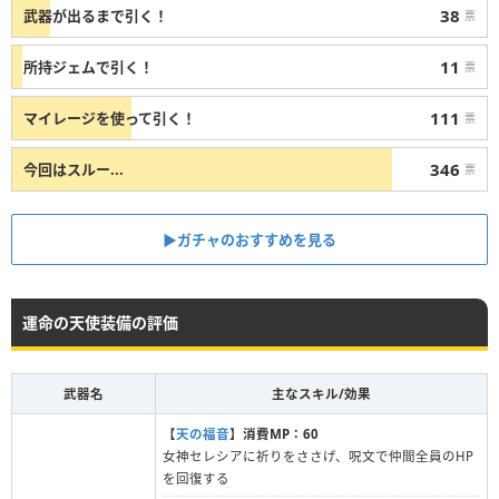
38
武器が出るまで引く！
票
11
所持ジェムで引く！
票
111
マイレージを使って引く！
票
346
今回はスルー...
票
▶︎ガチャのおすすめを見る
運命の天使装備の評価
武器名
主なスキル/効果
【
天の福音
】
消費MP：60
女神セレシアに祈りをささげ、呪文で仲間全員のHP
を回復する