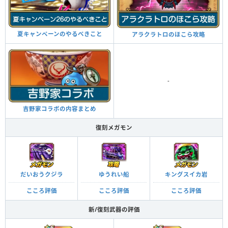
夏キャンペーンのやるべきこと
アラクラトロのほこら攻略
-
吉野家コラボの内容まとめ
復刻メガモン
だいおうクジラ
ゆうれい船
キングスイカ岩
こころ評価
こころ評価
こころ評価
新/復刻武器の評価