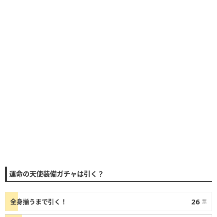
運命の天使装備ガチャは引く？
26
全身揃うまで引く！
票