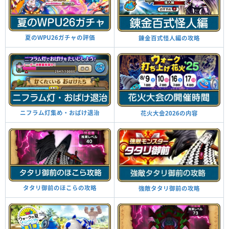
夏のWPU26ガチャの評価
錬金百式怪人編の攻略
ニフラム灯集め・おばけ退治
花火大会2026の内容
タタリ御前のほこらの攻略
強敵タタリ御前の攻略