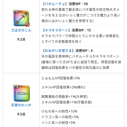
【
バギムーチョ
】
消費MP：58
怒れる神の暴風で敵全体にバギ属性の呪文特大ダメ
ージを与える(かいふく魔力がこうげき魔力より高い
場合にはかいふく魔力を参照する)
さばきのこん
【
キラキラポーン
】
消費MP：15
キラキラパワーで仲間ひとりにかかる悪い状態変化
9.2点
とすべての状態異常を防ぐ
【
おねがい天使さま
】
消費MP：4
天の福音を使用時にバギムーチョかキラキラポーン
(最後に使った方)がたまに追加で発生。得意武器を装
備時は回復効果をバギ属性の呪文威力に加算
じゅもんHP回復効果+5%
スキルHP回復効果+2%(晴れ)
鼓舞激励の発動率+1%(大神官)
スキルHP回復効果+1%(守護天使)
天使のわっか
けもの系への耐性+10%
9.5点
ドラゴン系への耐性+5%
ゾンビ系への耐性+5%