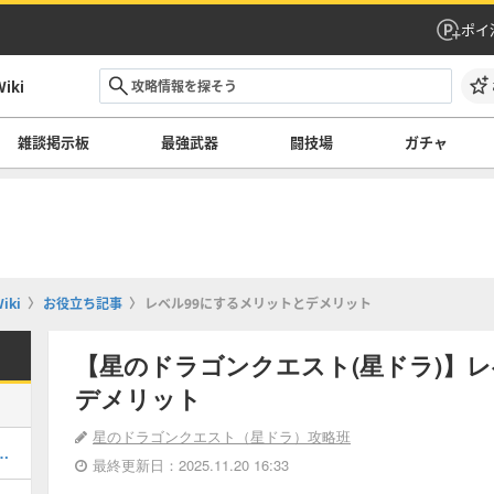
ポイ
ki
雑談掲示板
最強武器
闘技場
ガチャ
ki
お役立ち記事
レベル99にするメリットとデメリット
【星のドラゴンクエスト(星ドラ)】レ
デメリット
星のドラゴンクエスト（星ドラ）攻略班
てどれを引くべき？｜ガチャ情報一覧
最終更新日：2025.11.20 16:33