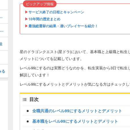
ピックアップ情報
▶︎
サービス終了の日程とキャンペーン
00!?「超強化素材」の入手方法！
▶︎
10年間の歴史まとめ
▶︎
最強総選挙の結果・凄いプレイヤーを紹介！
ザバルア大陸 南東エリア」の報酬と獲得経験値
法
星のドラゴンクエスト(星ドラ)において、基本職と上級職と転生
メリットについてを記載しています。
レベル99にするのは実際どうなのかを、転生実装から3日で転生
みる
解説しています！
レベル99にするメリットとデメリットが気になる方はチェックし
目次
全職共通のレベル99にするメリットとデメリット
基本職をレベル99にするメリットとデメリット