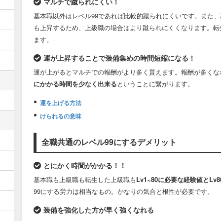
マルチで蹴られにくい！
基本職以外はレベル99であれば比較的蹴られにくいです。また、
も上昇するため、上級職の場合はより蹴られにくくなります。転
ます。
運が上昇することで装備集めの時間短縮になる！
運が上がるとマルチでの報酬がより多く貰えます。報酬が多くな
にかかる時間を少なく出来る
ということに繋がります。
運を上げる方法
けられるの意味
全職共通のレベル99にするデメリット
とにかく時間がかかる！！
基本職も上級職も転生した上級職も
Lv1~80に必要な経験値とL
99にする労力は相当なもの。かなりの気合と根性が必要です。
装備を強化した方が早く強くなれる