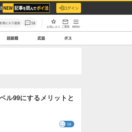
活
ログイン
58
お気に入り追加
ご意見
MENU
お気に入り
超級職
武器
ボス
ベル99にするメリットと
58