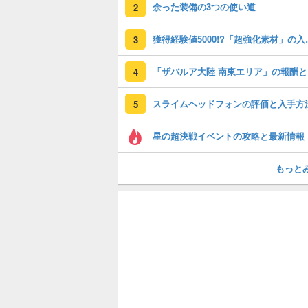
余った装備の3つの使い道
2
獲得経験値50
3
「
4
スライムヘッドフォンの評価と入手方
5
星の超決戦イベントの攻略と最新情報
もっと