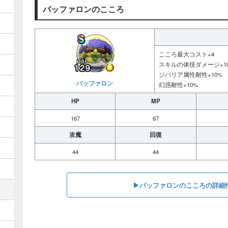
バッファロンのこころ
こころ最大コスト+4
スキルの体技ダメージ+1
ジバリア属性耐性+10%
バッファロン
幻惑耐性+10%
HP
MP
167
67
攻魔
回復
44
44
▶︎バッファロンのこころの詳細