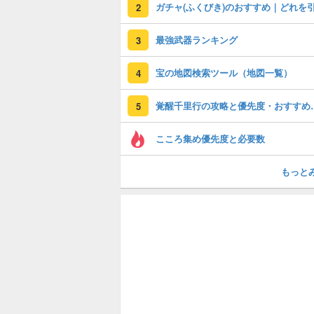
2
最強武器ランキング
3
宝の地図検索ツール（地図一覧）
4
覚醒千里行の攻略
5
こころ集め優先度と必要数
もっと