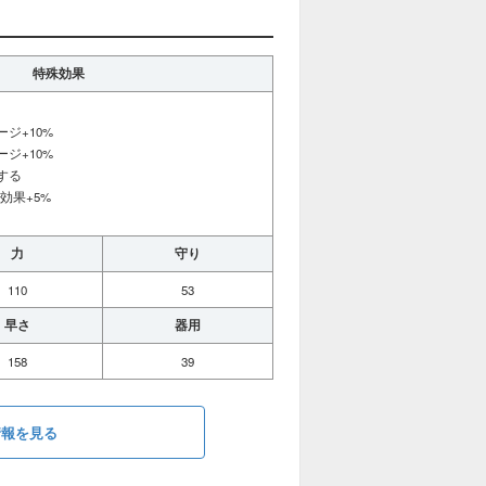
特殊効果
ジ+10%
ジ+10%
する
効果+5%
力
守り
110
53
早さ
器用
158
39
情報を見る