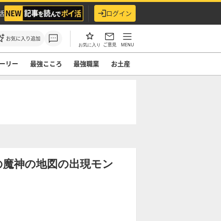
活
ログイン
お気に入り追加
ご意見
MENU
お気に入り
ーリー
最強こころ
最強職業
お土産
の魔神の地図の出現モン