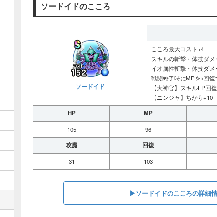
ソードイドのこころ
こころ最大コスト+4
スキルの斬撃・体技ダメー
イオ属性斬撃・体技ダメー
戦闘終了時にMPを5回復
ソードイド
【大神官】スキルHP回復
【ニンジャ】ちから+10
HP
MP
105
96
攻魔
回復
31
103
▶︎ソードイドのこころの詳細