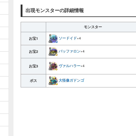
出現モンスターの詳細情報
モンスター
ソードイド
×4
お宝1
バッファロン
×4
お宝2
ヴァルハラー
×4
お宝3
大怪像ガドンゴ
ボス