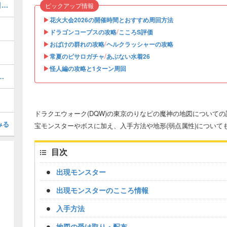
ガチャ(ふくびき)のおすすめ｜どれを引くべき？
ピックアップ情報
▶︎
花火大会2026の開催時間とおすすめ周回方法
▶︎
/
ドラゴンコープスの攻略
こころS評価
▶︎
/
おばけの群れの攻略
ヘルクラッシャーの攻略
▶︎
/
常夏のピサロガチャ
あぶない水着26
▶︎
怪人編の攻略と1ターン周回
と優先度・おすすめ周回場所
ドラクエウォーク(DQW)の東京のりなピの魔神の地図について
みる
宝モンスターやボスに加え、入手方法や地形(弱点属性)について
目次
出現モンスター
出現モンスターのこころ情報
入手方法
地図の受け取り・配布