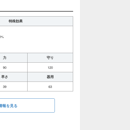
特殊効果
0%
力
守り
90
120
早さ
器用
39
63
情報を見る