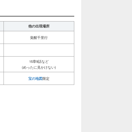
他の出現場所
覚醒千里行
15章9話など
(めったに見かけない)
宝の地図
限定