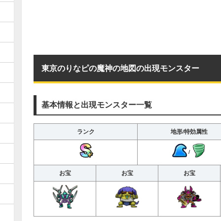
東京のりなピの魔神の地図の出現モンスター
基本情報と出現モンスター一覧
ランク
地形/特効属性
/
お宝
お宝
お宝