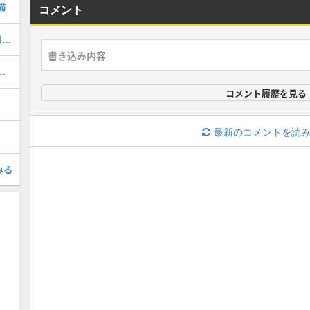
備
コメント
ガチャ(ふくびき)のおすすめ｜どれを引くべき？
略｜スケジュールとこころ優先度
コメント履歴を見る
最新のコメントを読
みる