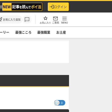
活
ログイン
お気に入り追加
ご意見
MENU
お気に入り
ーリー
最強こころ
最強職業
お土産
0