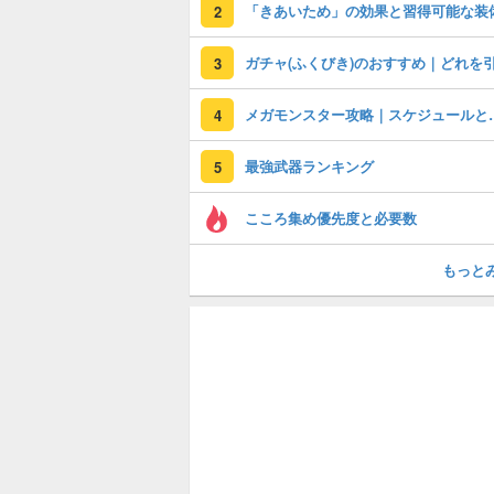
「きあいため」の効果と習得可能な装
2
3
メガモンスター攻
4
最強武器ランキング
5
こころ集め優先度と必要数
もっと