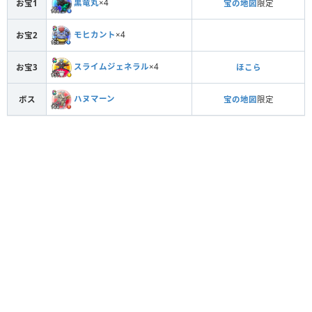
黒竜丸
×4
お宝1
宝の地図
限定
モヒカント
×4
お宝2
スライムジェネラル
×4
お宝3
ほこら
ハヌマーン
ボス
宝の地図
限定