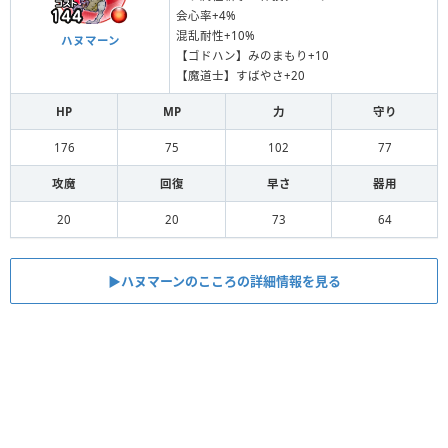
会心率+4%
混乱耐性+10%
ハヌマーン
【ゴドハン】みのまもり+10
【魔道士】すばやさ+20
HP
MP
力
守り
176
75
102
77
攻魔
回復
早さ
器用
20
20
73
64
▶︎ハヌマーンのこころの詳細情報を見る