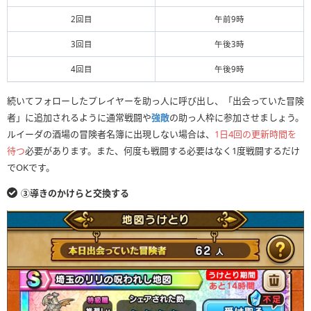
2回目
午前9時
3回目
午後3時
4回目
午後9時
続いてフォローしたプレイヤーを助っ人に呼び出し、「出会っていた冒険
者」に追加されるように通常戦闘や
強敵
の助っ人枠に参加させましょう。
ルイーダの酒場の冒険者名簿に出現しない場合は、
1日4回の更新時間を
待つ
必要があります。また、何度も戦闘する必要はなく1度戦闘するだけ
でOKです。
③導きのかけらと交換する