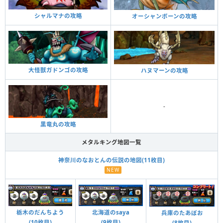
シャルマナの攻略
オーシャンボーンの攻略
大怪獣ガドンゴの攻略
ハヌマーンの攻略
-
黒竜丸の攻略
メタルキング地図一覧
神奈川のなおとんの伝説の地図(11枚目)
NEW
栃木のだんちよう
北海道のsaya
兵庫のたあぼお
(10枚目)
(9枚目)
(8枚目)