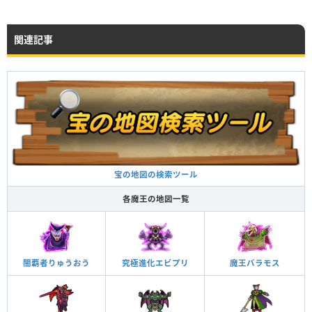
関連記事
宝の地図の検索ツール
各魔王の地図一覧
闇覇者りゅうおう
究極進化エビプリ
魔王バラモス