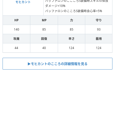
バッファロンのここころS装備時スキルの体技
モヒカント
ダメージ+10%
バッファロンのこころS装備時会心率+5%
HP
MP
力
守り
140
85
85
93
攻魔
回復
早さ
器用
44
40
124
124
▶︎モヒカントのこころの詳細情報を見る