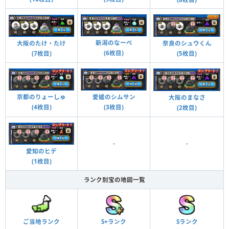
新潟のなーべ
大阪のたけ・たけ
奈良のシュウくん
(6枚目)
(7枚目)
(5枚目)
京都のりょーしゅ
愛媛のシムサン
大阪のまなさ
(4枚目)
(3枚目)
(2枚目)
-
-
愛知のヒデ
(1枚目)
ランク別宝の地図一覧
ご当地ランク
S+ランク
Sランク