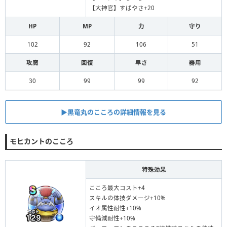
【大神官】すばやさ+20
HP
MP
力
守り
102
92
106
51
攻魔
回復
早さ
器用
30
99
99
92
▶︎黒竜丸のこころの詳細情報を見る
モヒカントのこころ
特殊効果
こころ最大コスト+4
スキルの体技ダメージ+10%
イオ属性耐性+10%
守備減耐性+10%