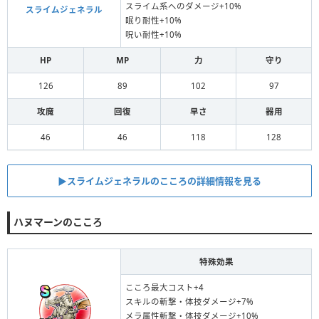
スライム系へのダメージ+10%
スライムジェネラル
眠り耐性+10%
呪い耐性+10%
HP
MP
力
守り
126
89
102
97
攻魔
回復
早さ
器用
46
46
118
128
▶︎スライムジェネラルのこころの詳細情報を見る
ハヌマーンのこころ
特殊効果
こころ最大コスト+4
スキルの斬撃・体技ダメージ+7%
メラ属性斬撃・体技ダメージ+10%