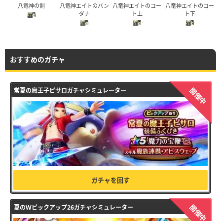
八竜神の剣
八竜神エイトのバン
八竜神エイトのコー
八竜神エイトのコー
ダナ
ト上
ト下
星5
星5
星5
星5
おすすめのガチャ
開催中
常夏の魔王子ピサロガチャシミュレーター
ガチャを回す
開催中
夏のWピックアップ26ガチャシミュレーター