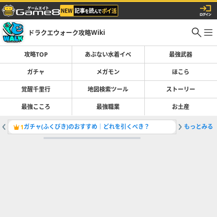
ドラクエウォーク攻略Wiki
攻略TOP
あぶない水着イベ
最強武器
ガチャ
メガモン
ほこら
覚醒千里行
地図検索ツール
ストーリー
最強こころ
最強職業
お土産
ガチャ(ふくびき)のおすすめ｜どれを引くべき？
もっとみる
ドラゴン
1
2