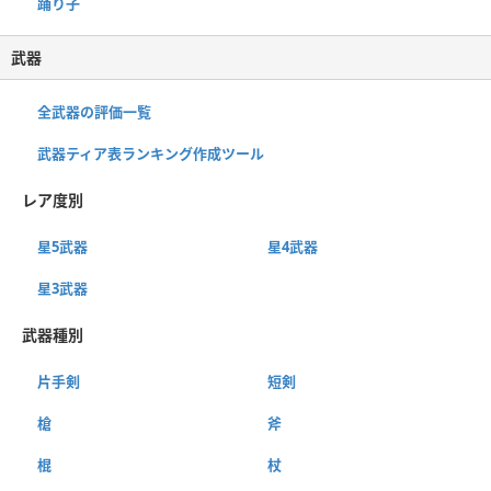
踊り子
武器
全武器の評価一覧
武器ティア表ランキング作成ツール
レア度別
星5武器
星4武器
星3武器
武器種別
片手剣
短剣
槍
斧
棍
杖