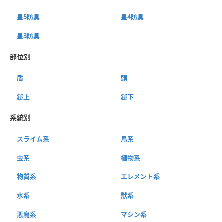
星5防具
星4防具
星3防具
部位別
盾
頭
鎧上
鎧下
系統別
スライム系
鳥系
虫系
植物系
物質系
エレメント系
水系
獣系
悪魔系
マシン系