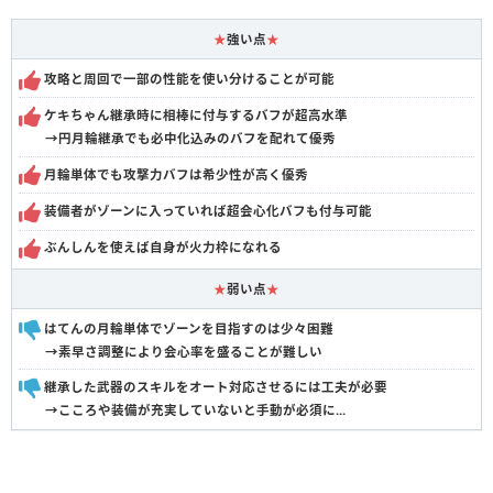
★
強い点
★
攻略と周回で一部の性能を使い分けることが可能
ケキちゃん継承時に相棒に付与するバフが超高水準
→円月輪継承でも必中化込みのバフを配れて優秀
月輪単体でも攻撃力バフは希少性が高く優秀
装備者がゾーンに入っていれば超会心化バフも付与可能
ぶんしんを使えば自身が火力枠になれる
★
弱い点
★
はてんの月輪単体でゾーンを目指すのは少々困難
→素早さ調整により会心率を盛ることが難しい
継承した武器のスキルをオート対応させるには工夫が必要
→こころや装備が充実していないと手動が必須に...