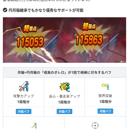
円月輪継承でもかなり優秀なサポートが可能
月輪×円月輪の「戒風のボレロ」が1回で相棒に付与するバフ
限界突破
攻撃力アップ
会心・暴走率アップ
1段階分
1段階分
1段階分
月輪バフ
月輪バフ
月輪バフ