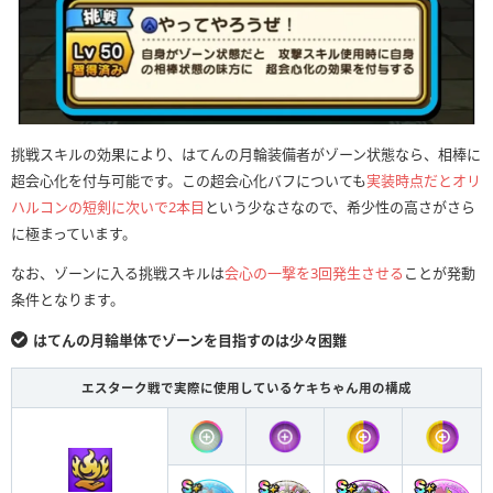
挑戦スキルの効果により、はてんの月輪装備者がゾーン状態なら、相棒に
超会心化を付与可能です。この超会心化バフについても
実装時点だとオリ
ハルコンの短剣に次いで2本目
という少なさなので、希少性の高さがさら
に極まっています。
なお、ゾーンに入る挑戦スキルは
会心の一撃を3回発生させる
ことが発動
条件となります。
はてんの月輪単体でゾーンを目指すのは少々困難
エスターク戦で実際に使用しているケキちゃん用の構成