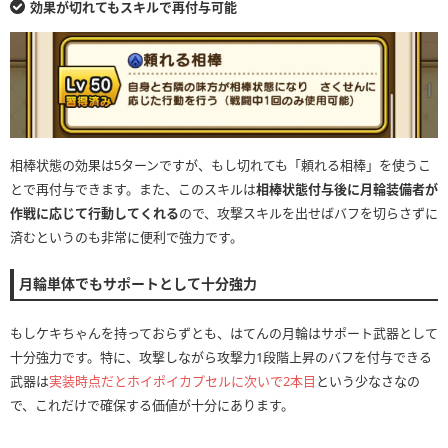
効果が切れてもスキルで再付与可能
相棒状態の効果は5ターンですが、もし切れても「頼れる相棒」を使うこ
とで再付与できます。また、このスキルは
相棒状態付与後に月輪装備者が
作戦に応じて行動してくれる
ので、攻撃スキルを出せばバフを切らさずに
済むというのも非常に便利で強力です。
月輪単体でもサポートとして十分強力
もしケキちゃんを持っておらずとも、はてんの月輪はサポート武器として
十分強力です。特に、攻撃しながら攻撃力1段階上昇のバフを付与できる
武器は
実装時点だとホイポイカプセルに次いで2本目
という少なさなの
で、これだけで確保する価値が十分にあります。