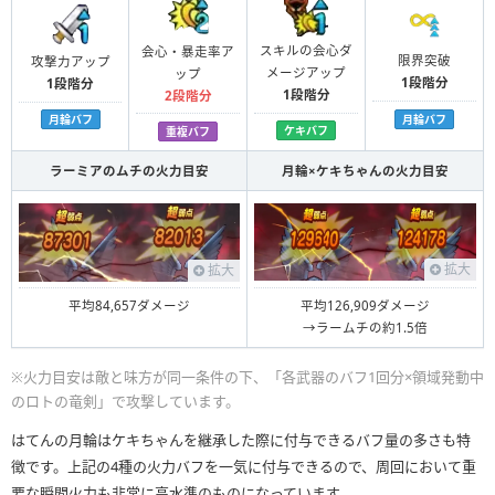
スキルの会心ダ
会心・暴走率ア
限界突破
攻撃力アップ
メージアップ
ップ
1段階分
1段階分
1段階分
2段階分
月輪バフ
月輪バフ
ケキバフ
重複バフ
ラーミアのムチの火力目安
月輪×ケキちゃんの火力目安
拡大
拡大
平均126,909ダメージ
平均84,657ダメージ
→ラームチの約1.5倍
※火力目安は敵と味方が同一条件の下、「各武器のバフ1回分×領域発動中
のロトの竜剣」で攻撃しています。
はてんの月輪はケキちゃんを継承した際に付与できるバフ量の多さも特
徴です。上記の4種の火力バフを一気に付与できるので、周回において重
要な瞬間火力も非常に高水準のものになっています。