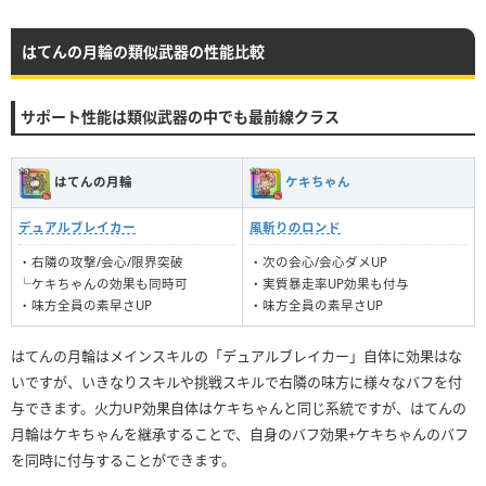
はてんの月輪の類似武器の性能比較
サポート性能は類似武器の中でも最前線クラス
はてんの月輪
ケキちゃん
デュアルブレイカー
風斬りのロンド
・右隣の攻撃/会心/限界突破
・次の会心/会心ダメUP
└ケキちゃんの効果も同時可
・実質暴走率UP効果も付与
・味方全員の素早さUP
・味方全員の素早さUP
はてんの月輪はメインスキルの「デュアルブレイカー」自体に効果はな
いですが、いきなりスキルや挑戦スキルで右隣の味方に様々なバフを付
与できます。火力UP効果自体はケキちゃんと同じ系統ですが、はてんの
月輪はケキちゃんを継承することで、自身のバフ効果+ケキちゃんのバフ
を同時に付与することができます。