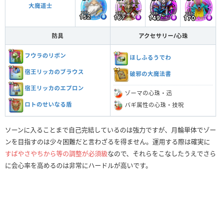
大魔道士
防具
アクセサリー/心珠
フウラのリボン
ほしふるうでわ
宿王リッカのブラウス
破邪の大魔法書
宿王リッカのエプロン
ゾーマの心珠・迅
ロトのせいなる盾
バギ属性の心珠・技呪
ソーンに入ることまで自己完結しているのは強力ですが、月輪単体でゾー
ンを目指すのは少々困難だと言わざるを得ません。運用する際は確実に
すばやさやちから等の調整が必須級
なので、それらをこなしたうえでさら
に会心率を高めるのは非常にハードルが高いです。