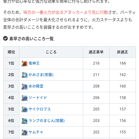
撃力や会心率など強力な効果を簡単に付与し続けられます。
そのため、
味方の一番火力が出るアタッカーより先に行動
させ、パーティ
全体の合計ダメージを最大化させられるように、火力ステータスよりも
素早さの高いこころを装備するのがおすすめです。
素早さの高いこころ一覧
順位
こころ
適正素早
非適正
1位
竜神王
216
166
2位
かみさま(覚醒)
211
162
3位
水の精霊
208
160
4位
ソードイド
206
158
5位
サイクロプス
205
157
6位
ランプのまじん(覚醒)
203
156
7位
ヤムチャ
202
155