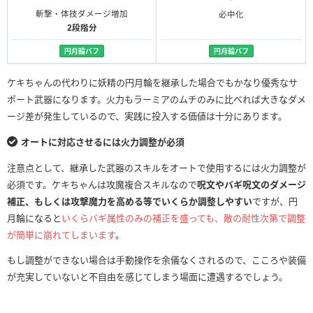
斬撃・体技ダメージ増加
必中化
2段階分
円月輪バフ
円月輪バフ
ケキちゃんの代わりに妖精の円月輪を継承した場合でもかなり優秀なサ
ポート武器になります。火力もラーミアのムチのみに比べれば大きなダメ
ージ差が発生しているので、実践に投入する価値は十分にあります。
オートに対応させるには火力調整が必須
注意点として、継承した武器のスキルをオートで使用するには火力調整が
必須です。ケキちゃんは攻魔複合スキルなので
呪文やバギ呪文のダメージ
補正、もしくは攻撃魔力を高める等でいくらか調整しやすい
ですが、円
月輪になると
いくらバギ属性のみの補正を盛っても、敵の耐性次第で調整
が簡単に崩れてしまいます
。
もし調整ができない場合は手動操作を余儀なくされるので、こころや装備
が充実していないと不自由を感じてしまう場面に遭遇するでしょう。