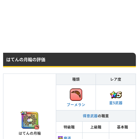
はてんの月輪の評価
種類
レア度
星5武器
ブーメラン
得意武器
の職業
特級職
上級職
基本職
はてんの月輪
魔道