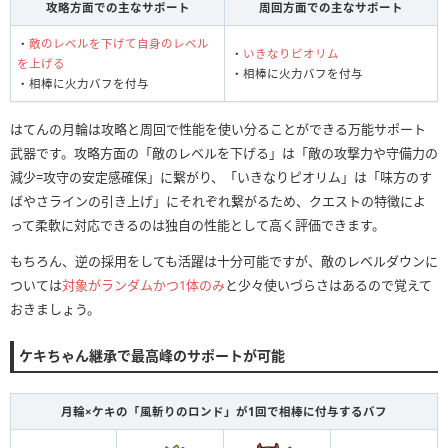
攻略方面での主なサポート
周回方面での主なサポート
・
敵のレベルを下げて自身のレベル
・
いきなりピオリム
を上げる
・相棒に火力バフを付与
・相棒に火力バフを付与
はてんの月輪は攻略と周回で性能を使い分ることができる万能サポート
武器です。攻略方面の「敵のレベルを下げる」は「敵の攻撃力や守備力の
減少=攻守の安定感確保」に繋がり、「いきなりピオリム」は「味方のす
ばやさラインの引き上げ」にそれぞれ繋がるため、クエストの特徴によ
って柔軟に対応できるのは独自の性能として高く評価できます。
もちろん、逆の採用をしても活躍は十分可能ですが、敵のレベルダウンに
ついては
対象がランダムかつ1体のみ
と少々使いづらさはあるので覚えて
おきましょう。
ケキちゃん継承で最高峰のサポートが可能
月輪×ケキの「風斬りのロンド」が1回で相棒に付与するバフ