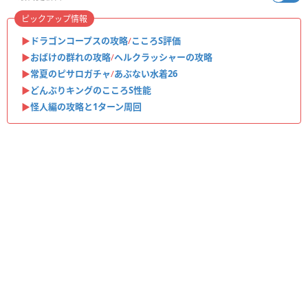
ピックアップ情報
▶︎
ドラゴンコープスの攻略
/
こころS評価
▶︎
おばけの群れの攻略
/
ヘルクラッシャーの攻略
▶︎
常夏のピサロガチャ
/
あぶない水着26
▶︎
どんぶりキングのこころS性能
▶︎
怪人編の攻略と1ターン周回