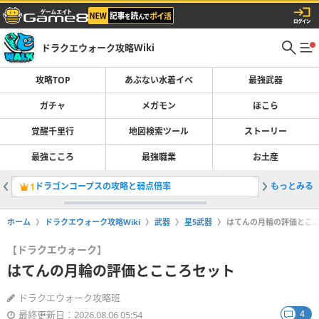
ドラクエウォーク攻略Wiki
攻略TOP
あぶない水着イベ
最強武器
ガチャ
メガモン
ほこら
覚醒千里行
地図検索ツール
ストーリー
最強こころ
最強職業
お土産
ドラゴンコープスの攻略と弱点倍率
もっとみる
メガモン
1
2
ホーム
ドラクエウォーク攻略Wiki
武器
星5武器
はてんの月輪の評価とこ
【ドラクエウォーク】
はてんの月輪の評価とこころセット
ドラクエウォーク攻略班
4
最終更新日：2026.08.06 05:54