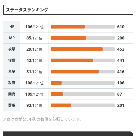
ステータスランキング
106
610
HP
/121位
85
208
MP
/121位
29
453
攻撃
/121位
42
441
守備
/121位
31
416
素早
/121位
108
106
攻魔
/121位
109
87
回魔
/121位
92
201
器用
/121位
※ぬけめがない(極)の数値を参照しています。