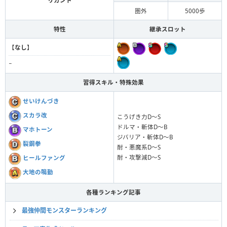
リカント
圏外
5000歩
特性
継承スロット
【
なし
】
−
習得スキル・特殊効果
せいけんづき
スカラ改
こうげき力D〜S
ドルマ・斬体D〜B
マホトーン
ジバリア・斬体D〜B
裂鋼拳
耐・悪魔系D〜S
耐・攻撃減D〜S
ヒールファング
大地の鳴動
各種ランキング記事
最強仲間モンスターランキング