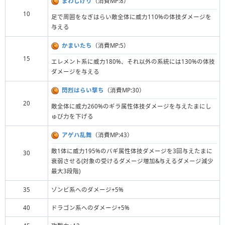
まわしげり
（消費MP:8）
10
足で周囲をなぎはらい敵全体に威力110%の体技ダメージを
与える
かまいたち
（消費MP:5）
15
エレメント系に威力180%、それ以外の系統には130%の体技
ダメージを与える
閃烈はらい撃ち
（消費MP:30）
20
敵全体に威力260%のギラ属性体技ダメージを与えたまにし
ゅび力を下げる
アゲハ乱舞
（消費MP:43）
敵1体に威力195%のバギ属性体技ダメージを3回与えたまに
30
衰弱させる(対象の受けるダメージ増加&与えるダメージ減少
最大3段階)
35
ゾンビ系へのダメージ+5%
40
ドラゴン系へのダメージ+5%