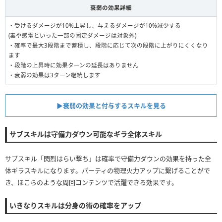
衰弱の効果詳細
・受けるダメージが10%上昇し、与えるダメージが10%減少する
(毒や感電といった一部の固定ダメージは対象外)
・確率で最大3段階まで蓄積し、段階に応じて次の段階に上がりにくくなり
ます
・段階の上昇時に効果ターンの延長はありません
・衰弱の効果は3ターン継続します
▶︎衰弱の効果と付与するスキルを見る
サブスキルは守備力ダウン可能なギラ全体スキル
サブスキル「閃烈はらい撃ち」は確率で守備力ダウンの効果を持った全
体ギラスキルになります。パーティの物理火力アップに繋げることがで
き、ほこらのような周回コンテンツで活躍できる効果です。
いきなりスキルは分身の術の確率をアップ