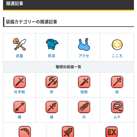
関連記事
装備カテゴリーの関連記事
武器
防具
アクセ
こころ
種類別装備一覧
片手剣
斧
短剣
杖
棍
槍
爪
ムチ