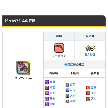
げっかびじんの評価
種類
レア度
星5武器
ブーメラン
得意武器
の職業
特級職
上級職
基本職
げっかびじん
魔道
賢者
神官
盗賊
レン
ニン
僧侶
スパ
天地
遊人
海賊
時剣