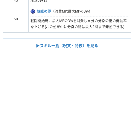
45
攻撃力+12
胡蝶の夢
（消費MP:最大MPの3%）
50
戦闘開始時に最大MPの3%を消費し自分の分身の術の発動率
を上げる(この効果中に分身の術は最大2回まで発動できる)
▶︎スキル一覧（呪文・特技）を見る