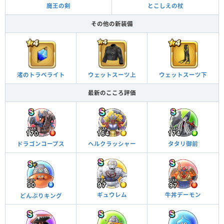
魔王の剣
とこしえの杖
その他の新装備
渚のトラベライト
ウェットスーツ上
ウェットスーツ下
最新のこころ評価
ドラゴンコープス
ヘルクラッシャー
タタリ御前
牛丼デーモン
ギュウレム
どんぶりキング