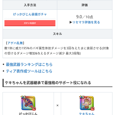
入手方法
評価
げっかびじん装備ガチャ
9.0
／10点
▶︎
リセマラ評価を見る
スキル
【
アゲハ乱舞
】
敵1体に威力195%のバギ属性体技ダメージを3回与えたまに衰弱させる(対象
の受けるダメージ増加&与えるダメージ減少 最大3段階)
最強武器ランキングはこちら
ティア表作成ツールはこちら
ケキちゃんを武器継承で最強格のサポート役になれる
✕
げっかびじん
ケキちゃん