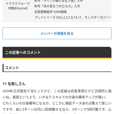
称号「すべての穢れを払う者」入手
ドラクエウォーク
称号「百の星をつかむもの」入手
攻略@Game8
全超連戦組手100%踏破
プレイシリーズ DQ1,2,3,7,8,10,11、モンスターズ
メンバーの情報を見る
この記事へのコメント
コメント
11
名無しさん
2024年正月復刻で当たったけど、この武器は忍者専用だけど汎用的に強
いね。衰弱というより、いきなりスキルでの分身の確率アップが強い。
どれくらいの分身確率になるか、どこかに検証データあれば教えて欲しい
ですが、仮に3ターン以内に2回発動するなら、3ターンで5回行動でき、心