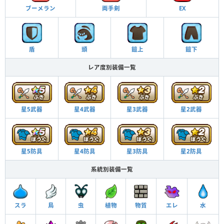
ブーメラン
両手剣
EX
盾
頭
鎧上
鎧下
レア度別装備一覧
星5武器
星4武器
星3武器
星2武器
星5防具
星4防具
星3防具
星2防具
系統別装備一覧
スラ
鳥
虫
植物
物質
エレ
水