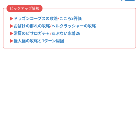
ピックアップ情報
▶︎
ドラゴンコープスの攻略
/
こころS評価
▶︎
おばけの群れの攻略
/
ヘルクラッシャーの攻略
▶︎
常夏のピサロガチャ
/
あぶない水着26
▶︎
怪人編の攻略と1ターン周回