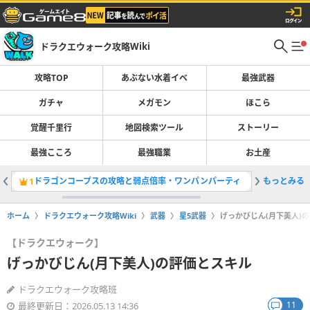
ドラクエウォーク攻略Wiki
攻略TOP
あぶない水着イベ
最強武器
ガチャ
メガモン
ほこら
覚醒千里行
地図検索ツール
ストーリー
最強こころ
最強職業
お土産
ドラゴンコープスの攻略と弱点倍率・ワンパンパーティ
もっとみる
錬金百式
1
2
ホーム
ドラクエウォーク攻略Wiki
武器
星5武器
げっかびじん(月下美人)
【ドラクエウォーク】
げっかびじん(月下美人)の評価とスキル
ドラクエウォーク攻略班
11
最終更新日：2026.05.13 14:36