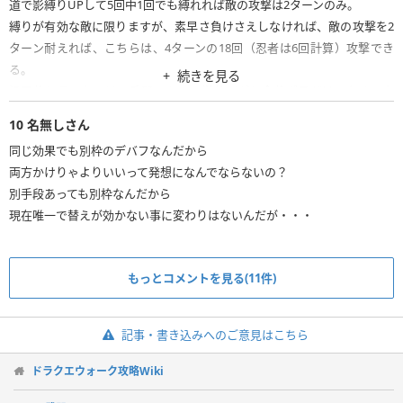
道で影縛りUPして5回中1回でも縛れれば敵の攻撃は2ターンのみ。
縛りが有効な敵に限りますが、素早さ負けさえしなければ、敵の攻撃を2
ターン耐えれば、こちらは、4ターンの18回（忍者は6回計算）攻撃でき
る。
続きを見る
汎用的と言ったのは、武器スキルの単体バギと全体ギラだけでなく、上
記作戦は、キングダムソード改、絶対冷刀、スラスラッシュ、大地斬な
10
名無しさん
ど、心で習得可能なスキルでもいい。分身で複数回攻撃する前提なら、多
同じ効果でも別枠のデバフなんだから
少1回の火力が落ちても使えるはず。
両方かけりゃよりいいって発想になんでならないの？
別手段あっても別枠なんだから
現在唯一で替えが効かない事に変わりはないんだが・・・
もっとコメントを見る(11件)
記事・書き込みへのご意見はこちら
ドラクエウォーク攻略Wiki