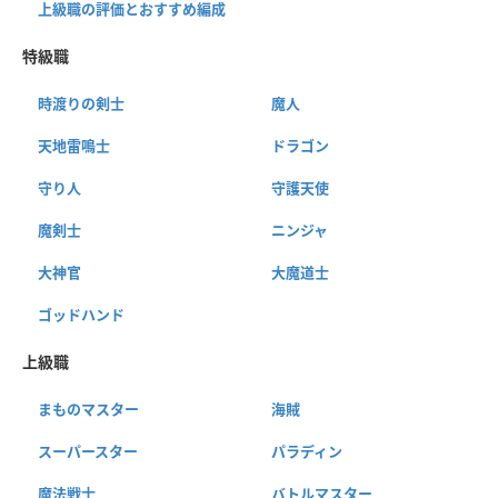
上級職の評価とおすすめ編成
特級職
時渡りの剣士
魔人
天地雷鳴士
ドラゴン
守り人
守護天使
魔剣士
ニンジャ
大神官
大魔道士
ゴッドハンド
上級職
まものマスター
海賊
スーパースター
パラディン
魔法戦士
バトルマスター