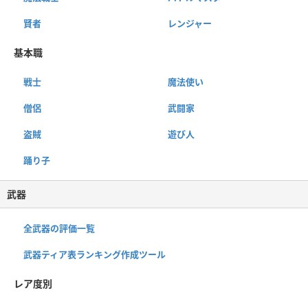
賢者
レンジャー
基本職
戦士
魔法使い
僧侶
武闘家
盗賊
遊び人
踊り子
武器
全武器の評価一覧
武器ティア表ランキング作成ツール
レア度別