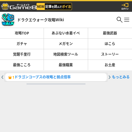
ドラクエウォーク攻略Wiki
攻略TOP
あぶない水着イベ
最強武器
ガチャ
メガモン
ほこら
覚醒千里行
地図検索ツール
ストーリー
最強こころ
最強職業
お土産
ドラゴンコープスの攻略と弱点倍率
もっとみる
ガチャ(
1
2