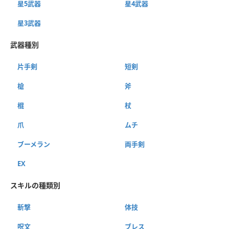
星5武器
星4武器
星3武器
武器種別
片手剣
短剣
槍
斧
棍
杖
爪
ムチ
ブーメラン
両手剣
EX
スキルの種類別
斬撃
体技
呪文
ブレス