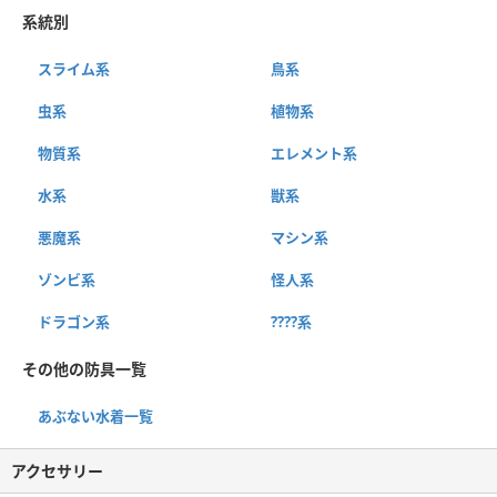
系統別
スライム系
鳥系
虫系
植物系
物質系
エレメント系
水系
獣系
悪魔系
マシン系
ゾンビ系
怪人系
ドラゴン系
????系
その他の防具一覧
あぶない水着一覧
アクセサリー