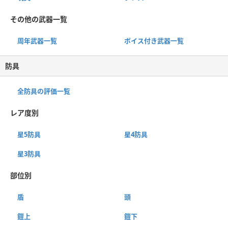
その他の武器一覧
周年武器一覧
ボイス付き武器一覧
防具
全防具の評価一覧
レア度別
星5防具
星4防具
星3防具
部位別
盾
頭
鎧上
鎧下