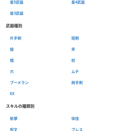
星5武器
星4武器
星3武器
武器種別
片手剣
短剣
槍
斧
棍
杖
爪
ムチ
ブーメラン
両手剣
EX
スキルの種類別
斬撃
体技
呪文
ブレス