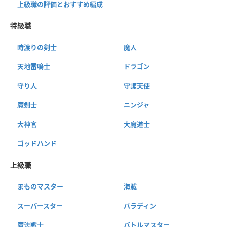
上級職の評価とおすすめ編成
特級職
時渡りの剣士
魔人
天地雷鳴士
ドラゴン
守り人
守護天使
魔剣士
ニンジャ
大神官
大魔道士
ゴッドハンド
上級職
まものマスター
海賊
スーパースター
パラディン
魔法戦士
バトルマスター