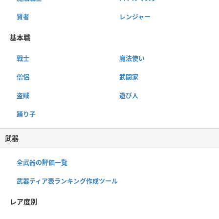
賢者
レンジャー
基本職
戦士
魔法使い
僧侶
武闘家
盗賊
遊び人
踊り子
武器
全武器の評価一覧
武器ティア表ランキング作成ツール
レア度別