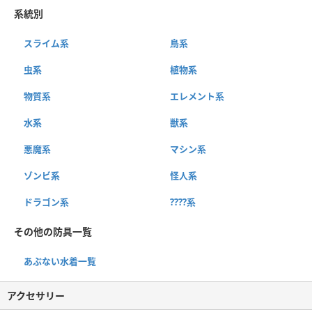
系統別
スライム系
鳥系
虫系
植物系
物質系
エレメント系
水系
獣系
悪魔系
マシン系
ゾンビ系
怪人系
ドラゴン系
????系
その他の防具一覧
あぶない水着一覧
アクセサリー