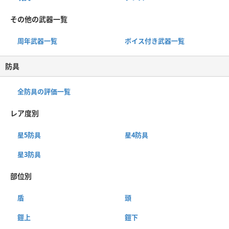
その他の武器一覧
周年武器一覧
ボイス付き武器一覧
防具
全防具の評価一覧
レア度別
星5防具
星4防具
星3防具
部位別
盾
頭
鎧上
鎧下