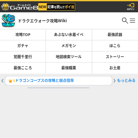
ドラクエウォーク攻略Wiki
攻略TOP
あぶない水着イベ
最強武器
ガチャ
メガモン
ほこら
覚醒千里行
地図検索ツール
ストーリー
最強こころ
最強職業
お土産
ドラゴンコープスの攻略と弱点倍率
もっとみる
ガチャ(
1
2