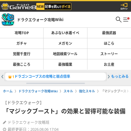
ドラクエウォーク攻略Wiki
攻略TOP
あぶない水着イベ
最強武器
ガチャ
メガモン
ほこら
覚醒千里行
地図検索ツール
ストーリー
最強こころ
最強職業
お土産
ドラゴンコープスの攻略と弱点倍率
もっとみる
ガチャ(
1
2
ホーム
ドラクエウォーク攻略Wiki
スキル
強化スキル
「マジックブースト
【ドラクエウォーク】
「マジックブースト」の効果と習得可能な装備
ドラクエウォーク攻略班
最終更新日：2026.08.06 17:04