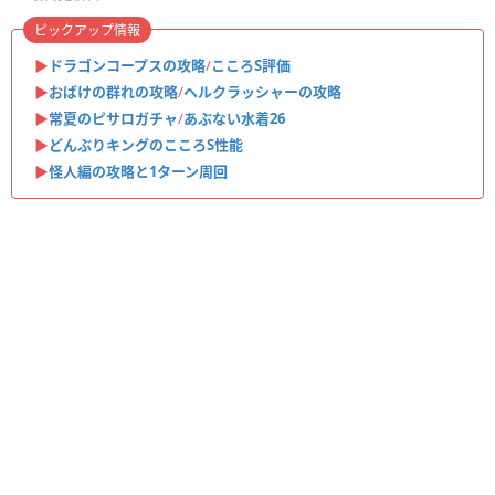
ピックアップ情報
▶︎
ドラゴンコープスの攻略
/
こころS評価
▶︎
おばけの群れの攻略
/
ヘルクラッシャーの攻略
▶︎
常夏のピサロガチャ
/
あぶない水着26
▶︎
どんぶりキングのこころS性能
▶︎
怪人編の攻略と1ターン周回