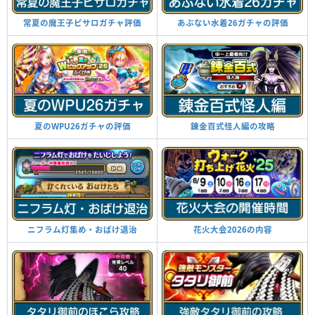
常夏の魔王子ピサロガチャ評価
あぶない水着26ガチャの評価
夏のWPU26ガチャの評価
錬金百式怪人編の攻略
ニフラム灯集め・おばけ退治
花火大会2026の内容