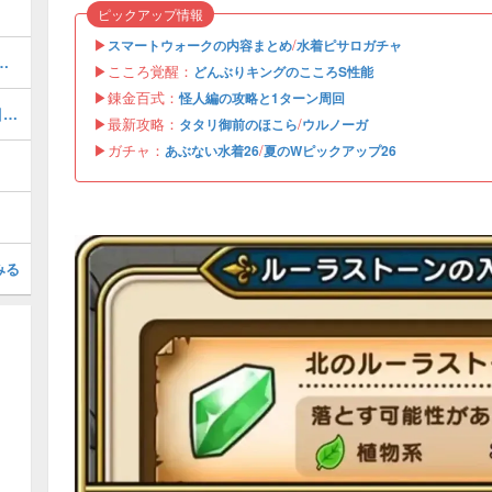
ピックアップ情報
▶︎
/
スマートウォークの内容まとめ
水着ピサロガチャ
略｜スケジュールとこころ優先度
▶︎こころ覚醒：
どんぶりキングのこころS性能
▶︎錬金百式：
怪人編の攻略と1ターン周回
ガチャ(ふくびき)のおすすめ｜どれを引くべき？
▶︎最新攻略：
/
タタリ御前のほこら
ウルノーガ
▶︎ガチャ：
/
あぶない水着26
夏のWピックアップ26
みる