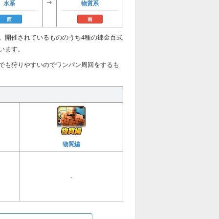
→
水系
物質系
西
南
。開催されているもののうち4種の錬金百式
います。
でも狩りやすいのでワンパン周回をするも
物質編
-