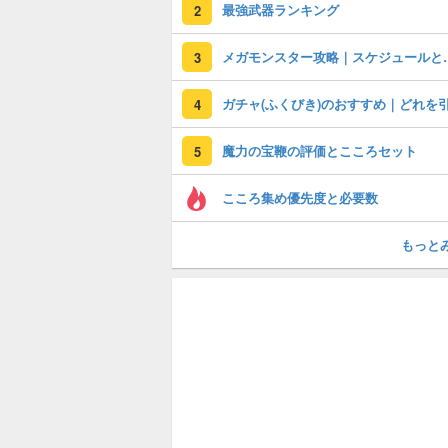
最強武器ランキング
2
メガモンスター攻
3
4
魔力の宝鞭の評価とこころセット
5
こころ集め優先度と必要数
もっと