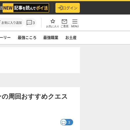
活
ログイン
3
お気に入り追加
ご意見
MENU
お気に入り
ーリー
最強こころ
最強職業
お土産
ンの周回おすすめクエス
3