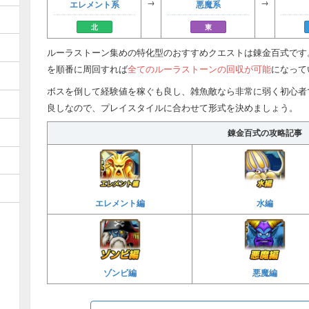
→
→
エレメント系
悪魔系
北
東
ルーラストーン集めの特化型のおすすめクエストは錬金百式です
を順番に周回すれば
全てのルーラストーンの回収が可能
になって
ボスを倒して経験値を稼ぐも良し、雑魚敵なら非常に弱く初心者
良しなので、プレイスタイルに合わせて形式を決めましょう。
錬金百式の攻略記事
エレメント編
水編
ゾンビ編
悪魔編