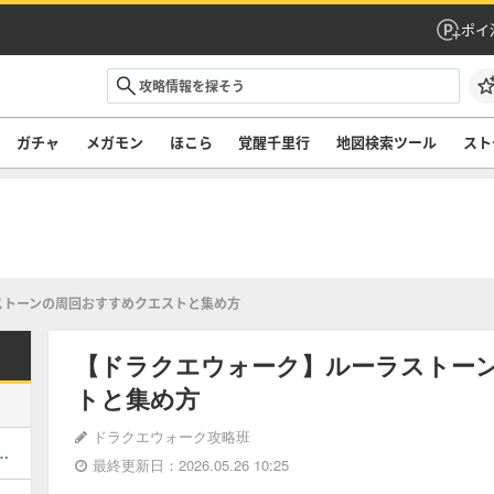
ポイ
ガチャ
メガモン
ほこら
覚醒千里行
地図検索ツール
スト
ストーンの周回おすすめクエストと集め方
【ドラクエウォーク】ルーラストー
トと集め方
ドラクエウォーク攻略班
チャは引くべき？｜当たり装備と評価
最終更新日：2026.05.26 10:25