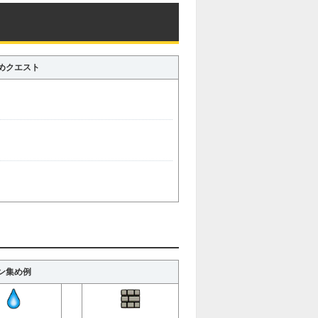
めクエスト
ン集め例