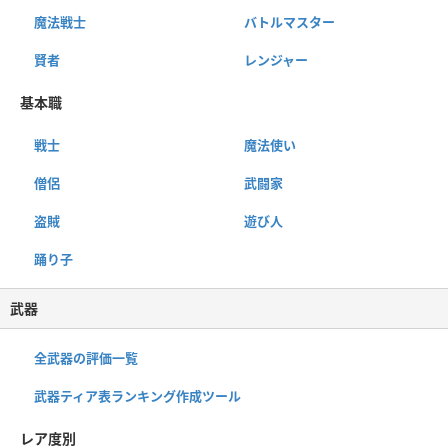
魔法戦士
バトルマスター
賢者
レンジャー
基本職
戦士
魔法使い
僧侶
武闘家
盗賊
遊び人
踊り子
武器
全武器の評価一覧
武器ティア表ランキング作成ツール
レア度別