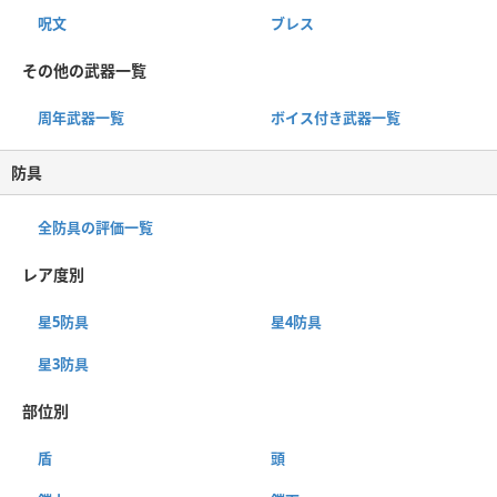
呪文
ブレス
その他の武器一覧
周年武器一覧
ボイス付き武器一覧
防具
全防具の評価一覧
レア度別
星5防具
星4防具
星3防具
部位別
盾
頭