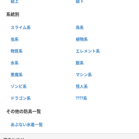
鎧上
鎧下
系統別
スライム系
鳥系
虫系
植物系
物質系
エレメント系
水系
獣系
悪魔系
マシン系
ゾンビ系
怪人系
ドラゴン系
????系
その他の防具一覧
あぶない水着一覧