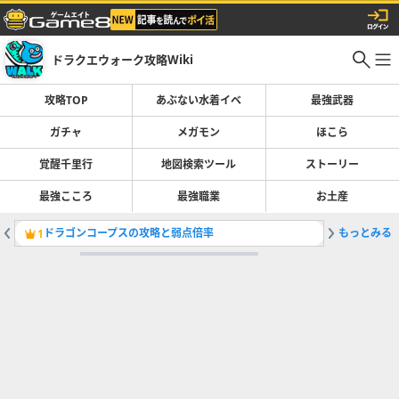
ドラクエウォーク攻略Wiki
攻略TOP
あぶない水着イベ
最強武器
ガチャ
メガモン
ほこら
覚醒千里行
地図検索ツール
ストーリー
最強こころ
最強職業
お土産
ドラゴンコープスの攻略と弱点倍率
もっとみる
ガチャ(
1
2