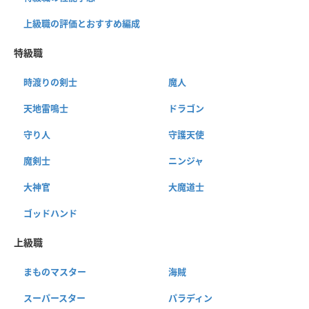
上級職の評価とおすすめ編成
特級職
時渡りの剣士
魔人
天地雷鳴士
ドラゴン
守り人
守護天使
魔剣士
ニンジャ
大神官
大魔道士
ゴッドハンド
上級職
まものマスター
海賊
スーパースター
パラディン