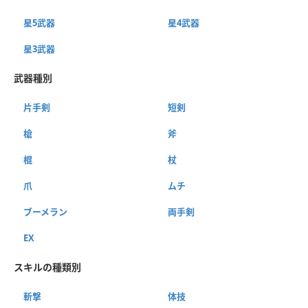
星5武器
星4武器
星3武器
武器種別
片手剣
短剣
槍
斧
棍
杖
爪
ムチ
ブーメラン
両手剣
EX
スキルの種類別
斬撃
体技