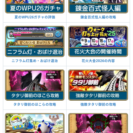
夏のWPU26ガチャの評価
錬金百式怪人編の攻略
ニフラム灯集め・おばけ退治
花火大会2026の内容
タタリ御前のほこらの攻略
強敵タタリ御前の攻略