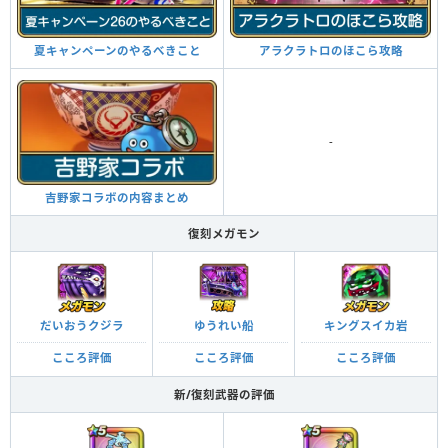
夏キャンペーンのやるべきこと
アラクラトロのほこら攻略
-
吉野家コラボの内容まとめ
復刻メガモン
だいおうクジラ
ゆうれい船
キングスイカ岩
こころ評価
こころ評価
こころ評価
新/復刻武器の評価