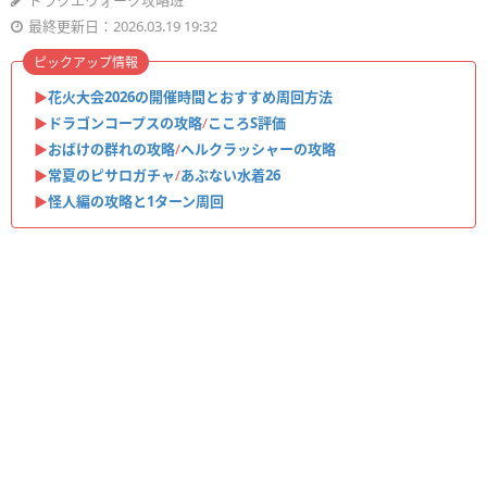
ドラクエウォーク攻略班
最終更新日：2026.03.19 19:32
ピックアップ情報
▶︎
花火大会2026の開催時間とおすすめ周回方法
▶︎
ドラゴンコープスの攻略
/
こころS評価
▶︎
おばけの群れの攻略
/
ヘルクラッシャーの攻略
▶︎
常夏のピサロガチャ
/
あぶない水着26
▶︎
怪人編の攻略と1ターン周回