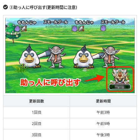
②助っ人に呼び出す(更新時間に注意)
更新回数
更新時間
1回目
午前3時
2回目
午前9時
3回目
午後3時