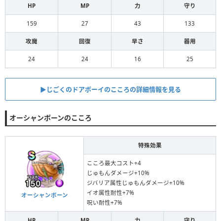
HP
MP
力
守り
159
27
43
133
攻魔
回復
早さ
器用
24
24
16
25
▶︎じごくのドアボーイのこころの詳細情報を見る
オーシャンボーンのこころ
特殊効果
こころ最大コスト+4
じゅもんダメージ+10%
ジバリア属性じゅもんダメージ+10%
イオ属性耐性+7%
オーシャンボーン
呪い耐性+7%
HP
MP
力
守り