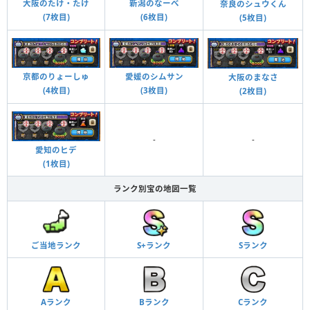
新潟のなーべ
大阪のたけ・たけ
奈良のシュウくん
(6枚目)
(7枚目)
(5枚目)
京都のりょーしゅ
愛媛のシムサン
大阪のまなさ
(4枚目)
(3枚目)
(2枚目)
-
-
愛知のヒデ
(1枚目)
ランク別宝の地図一覧
ご当地ランク
S+ランク
Sランク
Aランク
Bランク
Cランク