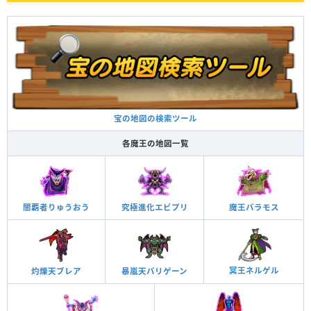
宝の地図の検索ツール
各魔王の地図一覧
闇覇者りゅうおう
究極進化エビプリ
魔王バラモス
冥王ネルゲル
灼爍天ブレア
暴嵐天バリゲーン