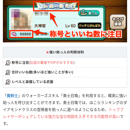
★
強い助っ人の判断材料
称号に注目
(
伝説の覇者やVIPがおすすめ
)
合計いいね数(多いほど強いことが多い)
レベルと装備している武器
「
魔剣士
」のウォーカーズスキル「勇士召喚」を利用すると、確実に強い
助っ人を呼び出すことができます。勇士召喚では、ほこらランキングのダ
イアモンドクラスの冒険者を助っ人に選べるようになるため、
トッププ
レイヤーがシェアしている強力な宝の地図を入手できる可能性が高い
で
す。