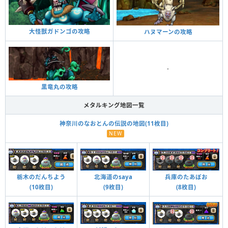
大怪獣ガドンゴの攻略
ハヌマーンの攻略
-
黒竜丸の攻略
メタルキング地図一覧
神奈川のなおとんの伝説の地図(11枚目)
NEW
栃木のだんちよう
北海道のsaya
兵庫のたあぼお
(10枚目)
(9枚目)
(8枚目)