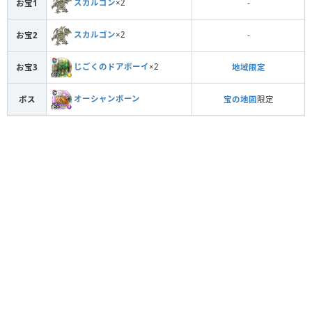
スカルゴン
×2
お宝1
-
スカルゴン
×2
お宝2
-
じごくのドアボーイ
×2
お宝3
地域限定
オーシャンボーン
ボス
宝の地図
限定