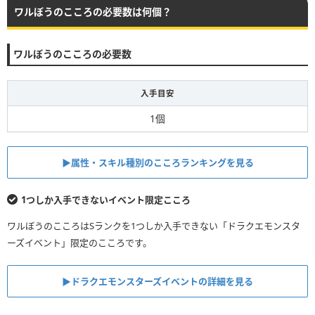
ワルぼうのこころの必要数は何個？
・◯◯属性ダメージ
※2：こころの「攻撃力+器用さ」と(※1)に該当する特殊効果
を乗算したもの
ワルぼうのこころの必要数
【※2例】
・攻撃力100、器用さ100、ブレスダメ+10%の場合
入手目安
└200×0.1=20が特殊効果を攻撃魔力に換算した数値となる
1個
【備考】
「ブレスダメージ」は現状貴重な特殊効果であるため、他の
こころや装備で盛りやすい「◯◯属性ダメージ」よりも補正
ブレス
▶︎属性・スキル種別のこころランキングを見る
をかけて算出している
・例
1つしか入手できないイベント限定こころ
特殊効果無しで
1000ダメージ
与えられるブレスに以下の特殊
効果を追加した際のダメージで比較
ワルぼうのこころはSランクを1つしか入手できない「ドラクエモンスタ
①ブレスダメージ+5%、属性ダメージ30%
ーズイベント」限定のこころです。
→1000×1.05×1.3=
1365
②ブレスダメージ+6%、属性ダメージ30%
→1000×1.06×1.3=
1378
▶︎ドラクエモンスターズイベントの詳細を見る
③ブレスダメージ+5%、属性ダメージ31%
→1000×1.05×1.31=
1375.5