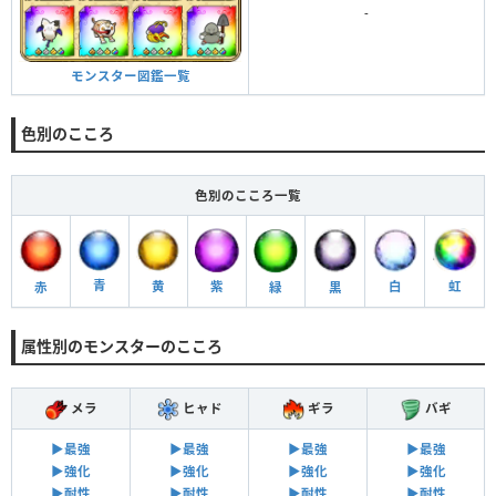
-
モンスター図鑑一覧
色別のこころ
色別のこころ一覧
青
黄
紫
白
虹
緑
赤
黒
属性別のモンスターのこころ
メラ
ヒャド
ギラ
バギ
▶︎最強
▶︎最強
▶︎最強
▶︎最強
▶︎強化
▶︎強化
▶︎強化
▶︎強化
▶︎耐性
▶︎耐性
▶︎耐性
▶︎耐性