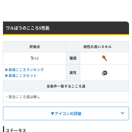
ワルぼうのこころS性能
評価点
相性の良いスキル
9
種類
/10
▶︎最強こころランキング
属性
▶︎最強こころセット
全条件一致するこころ道
・該当こころ道は無し
▼アイコンの詳細
斬撃
体技
呪文
ブレス
ステータス