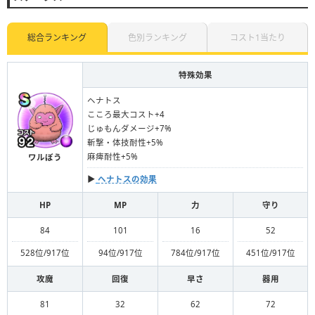
攻魔斬撃
攻魔体技
種類
総合ランキング
色別ランキング
コスト1当たり
回復呪文
回復特技
特殊効果
無属性
メラ
ヒャド
ヘナトス
ギラ
バギ
イオ
属性
こころ最大コスト+4
じゅもんダメージ+7%
ドルマ
デイン
ジバ
斬撃・体技耐性+5%
麻痺耐性+5%
ワルぼう
▶︎
ヘナトスの効果
HP
MP
力
守り
84
101
16
52
528位/917位
94位/917位
784位/917位
451位/917位
攻魔
回復
早さ
器用
81
32
62
72