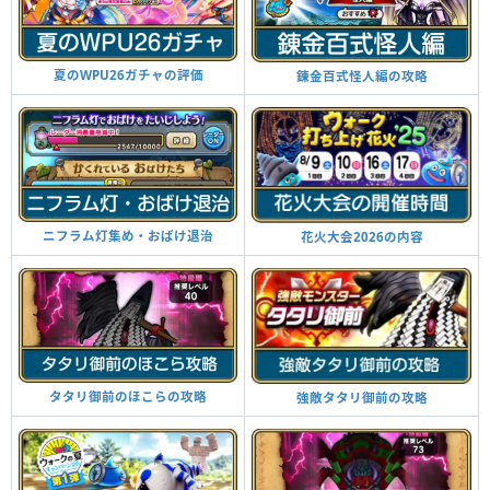
夏のWPU26ガチャの評価
錬金百式怪人編の攻略
ニフラム灯集め・おばけ退治
花火大会2026の内容
タタリ御前のほこらの攻略
強敵タタリ御前の攻略