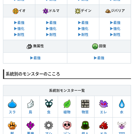
イオ
ドルマ
デイン
ジバリア
▶︎最強
▶︎最強
▶︎最強
▶︎最強
▶︎強化
▶︎強化
▶︎強化
▶︎強化
▶︎耐性
▶︎耐性
▶︎耐性
▶︎耐性
無属性
回復
▶︎最強
▶︎最強
系統別のモンスターのこころ
系統別モンスター一覧
スラ
鳥
虫
植物
物質
エレ
水
獣
悪魔
マシ
ゾン
怪人
ドラ
????