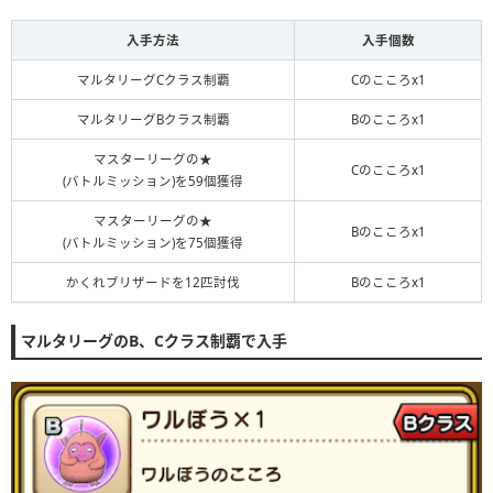
【※2例】
入手方法
入手個数
・回復魔力100、スキルHP回復+10%の場合
└100×0.1=10が特殊効果を攻撃魔力に換算した数値となる
マルタリーグCクラス制覇
Cのこころx1
【備考】
回復
マルタリーグBクラス制覇
Bのこころx1
「じゅもんHP回復効果」と「とくぎHP回復効果」は現状貴
重な特殊効果であるため、他のこころや装備で盛りやすい
マスターリーグの★
Cのこころx1
「スキルHP回復効果」よりも補正をかけて算出している
(バトルミッション)を59個獲得
・例
マスターリーグの★
Bのこころx1
特殊効果無しで
1000
回復できるスキルに以下の特殊効果を追
(バトルミッション)を75個獲得
加した際の回復量で比較
①スキルHP回復+30%、じゅもんHP回復+5%
かくれブリザードを12匹討伐
Bのこころx1
→1000×1.3×1.05=
1365
②スキルHP回復+31%、じゅもんHP回復+5%
マルタリーグのB、Cクラス制覇で入手
→1000×1.31×1.05=
1375.5
③スキルHP回復+30%、じゅもんHP回復+6%
→1000×1.3×1.06=
1378
▶︎以上より、大きな数値を盛れるスキルHP回復1%よりも現
状少ない数値しか盛れないじゅもん(とくぎ)HP回復1%の方が
最終的な回復量は大きくなるため、じゅもん(とくぎ)HP回復