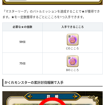
「マスターリーグ」のバトルミッションを達成することで★が獲得でき
ます。★を一定数獲得するごとにこころを1つ入手できます。
必要な★の個数
入手できるこころ
59
個
Cのこころ
75
個
Bのこころ
かくれモンスターの累計討伐報酬で入手