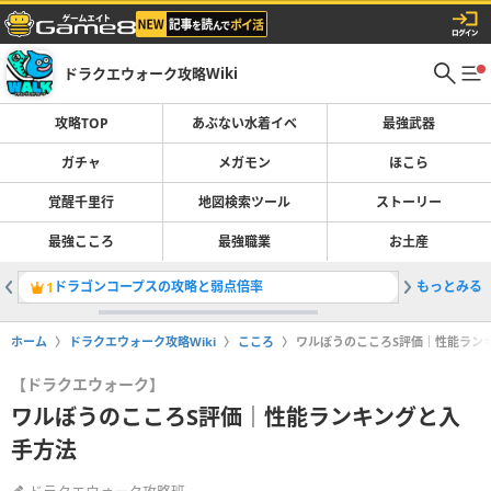
ドラクエウォーク攻略Wiki
攻略TOP
あぶない水着イベ
最強武器
ガチャ
メガモン
ほこら
覚醒千里行
地図検索ツール
ストーリー
最強こころ
最強職業
お土産
ドラゴンコープスの攻略と弱点倍率
もっとみる
最強武器
1
2
ホーム
ドラクエウォーク攻略Wiki
こころ
ワルぼうのこころS評価｜性能ラン
【ドラクエウォーク】
ワルぼうのこころS評価｜性能ランキングと入
手方法