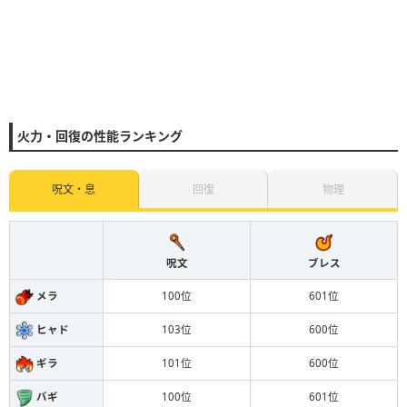
火力・回復の性能ランキング
呪文・息
回復
物理
呪文
ブレス
メラ
100位
601位
ヒャド
103位
600位
ギラ
101位
600位
バギ
100位
601位