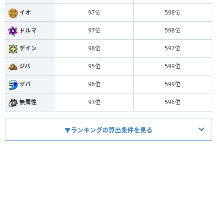
イオ
97位
598位
ドルマ
97位
598位
デイン
98位
597位
ジバ
95位
599位
ザバ
96位
599位
無属性
93位
596位
▼ランキングの算出条件を見る
①：斬撃ダメージ+◯%といった物理スキルに関係のある特
殊効果(※1)を攻撃力に換算(※2)
②：①で算出した数値とこころの攻撃力を足し合わせた数値
を火力指数とし、他こころと比較する
※1：物理スキルに関係のある特殊効果一覧
【斬撃】