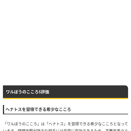
・スキルの斬撃・体技ダメージ
・スキルの斬撃ダメージ
・◯◯属性斬撃・体技ダメージ
・◯◯属性斬撃ダメージ
・◯◯属性ダメージ
【体技】
・スキルの斬撃・体技ダメージ
物理
・スキルの体技ダメージ
・◯◯属性斬撃・体技ダメージ
・◯◯属性体技ダメージ
・◯◯属性ダメージ
※2：こころの「ちから」と(※1)に該当する特殊効果を乗算し
たもの
【※2例】
・ちから100、斬撃ダメージ+10%の場合
ワルぼうのこころS評価
└100×0.1=10が特殊効果をちからに換算した数値となる
【備考】
ヘナトスを習得できる希少なこころ
攻魔複合スキルは「ちから」を「ちから+攻撃魔力」として
換算する
「ワルぼうのこころ」は「ヘナトス」を習得できる希少なこころとなって
①：呪文ダメージ+◯%といった呪文スキルに関係のある特
います。物理攻撃が強力な相手には非常に有効であるため、高難易度クエ