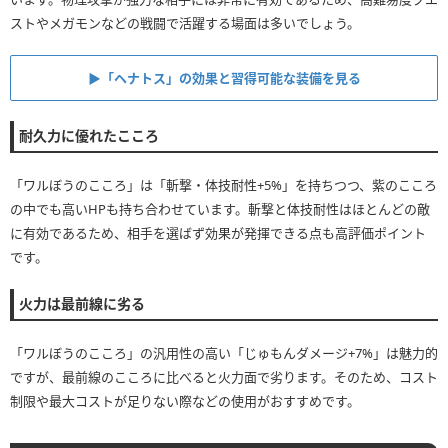
殊効果(※1)を攻撃魔力に換算(※2)
ストやメガモンなどの戦闘で活躍する場面は多いでしょう。
②：①で算出した数値とこころの攻撃魔力を足し合わせた数
値を火力指数とし、他こころと比較する
▶︎「ヘナトス」の効果と習得可能な装備を見る
※1：呪文スキルに関係のある特殊効果一覧
・じゅもんダメージ
耐久力に優れたこころ
呪文
・◯◯属性じゅもんダメージ
・◯◯属性ダメージ
「ワルぼうのこころ」は「斬撃・体技耐性+5%」を持ちつつ、紫のこころ
※2：こころの「攻撃魔力」と(※1)に該当する特殊効果を乗算
の中でも高いHPも持ち合わせています。斬撃と体技耐性はほとんどの敵
したもの
に有効であるため、相手を選ばず効果が発揮できる点も高評価ポイント
【※2例】
です。
・攻撃魔力100、呪文ダメージ+10%の場合
└100×0.1=10が特殊効果を攻撃魔力に換算した数値となる
火力は最前線に劣る
①：ブレスダメージ+◯%といったブレススキルに関係のあ
る特殊効果(※1)を攻撃力+器用さの値に換算(※2)
「ワルぼうのこころ」の汎用性の高い「じゅもんダメージ+7%」は魅力的
②：①で算出した数値とこころの攻撃力と器用さを足し合わ
ですが、最前線のこころに比べると火力面で劣ります。そのため、コスト
せた数値を火力指数とし、他こころと比較する
制限や最大コストが足りない際などの使用がおすすめです。
※1：ブレススキルに関係のある特殊効果一覧
・ブレスダメージ