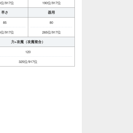
4位/917位
190位/917位
早さ
器用
85
80
4位/917位
265位/917位
力+攻魔（攻魔複合）
120
325位/917位