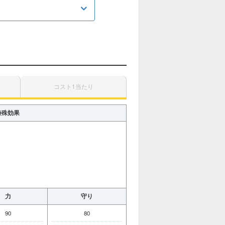
呪文
ブレス
攻魔体技
回復特技
コスト1当たり
メラ
ヒャド
特殊効果
バギ
イオ
デイン
ジバ
力
守り
90
80