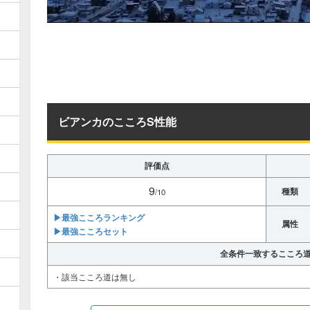
ビアンカのこころS性能
評価点
9
種類
/10
▶︎最強こころランキング
属性
▶︎最強こころセット
全条件一致するこころ
・該当こころ道は無し