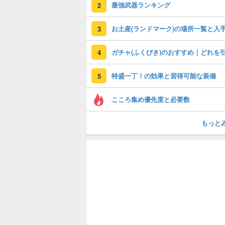
最強武器ランキング
2
3
4
特盛一丁！の効果と習得可能な装備
5
こころ集め優先度と必要数
もっと