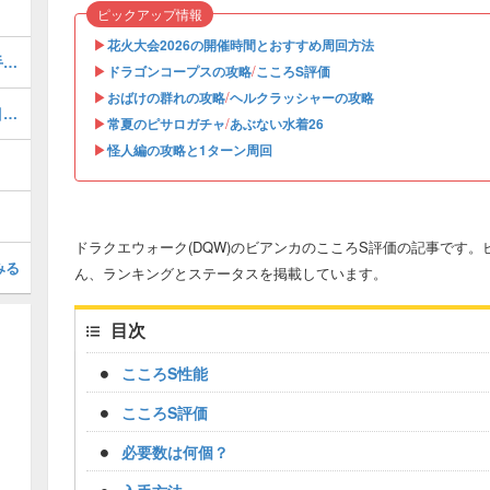
ピックアップ情報
▶︎
花火大会2026の開催時間とおすすめ周回方法
お土産(ランドマーク)の場所一覧と入手方法・シーズン2対応
▶︎
/
ドラゴンコープスの攻略
こころS評価
▶︎
/
おばけの群れの攻略
ヘルクラッシャーの攻略
ガチャ(ふくびき)のおすすめ｜どれを引くべき？
▶︎
/
常夏のピサロガチャ
あぶない水着26
▶︎
怪人編の攻略と1ターン周回
ドラクエウォーク(DQW)のビアンカのこころS評価の記事です
みる
ん、ランキングとステータスを掲載しています。
目次
こころS性能
こころS評価
必要数は何個？