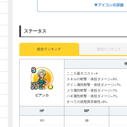
▼アイコンの詳細
斬撃
体技
ステータス
攻魔斬撃
種類
回復呪文
総合ランキング
色別ランキング
無属性
ギラ
属性
こころ最大コスト+4
スキルの斬撃・体技ダメージ+5%
ドルマ
デイン属性斬撃・体技ダメージ+7%
メラ属性斬撃・体技ダメージ+7%
ビアンカ
バギ属性斬撃・体技ダメージ+7%
すべての状態異常耐性+5%
HP
MP
101
58