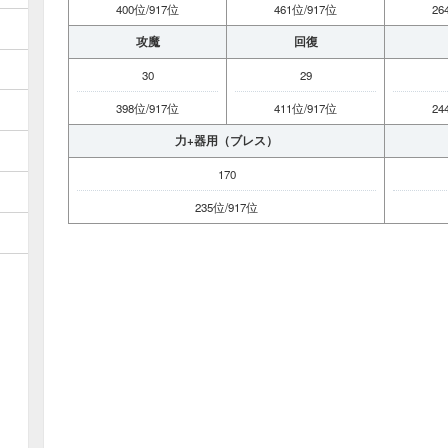
400位/917位
461位/917位
26
攻魔
回復
30
29
398位/917位
411位/917位
24
力+器用（ブレス）
170
235位/917位