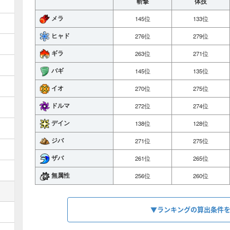
斬撃
体技
メラ
145位
133位
ヒャド
276位
279位
ギラ
263位
271位
バギ
145位
135位
イオ
270位
275位
ドルマ
272位
274位
デイン
138位
128位
ジバ
271位
275位
ザバ
261位
265位
無属性
256位
260位
▼ランキングの算出条件