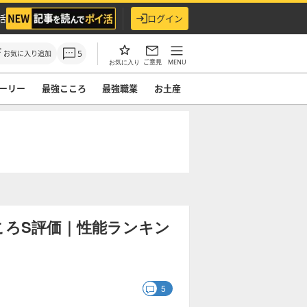
活
ログイン
5
お気に入り追加
ご意見
MENU
お気に入り
ーリー
最強こころ
最強職業
お土産
ころS評価｜性能ランキン
5