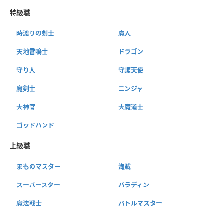
特級職
時渡りの剣士
魔人
天地雷鳴士
ドラゴン
守り人
守護天使
魔剣士
ニンジャ
大神官
大魔道士
ゴッドハンド
上級職
まものマスター
海賊
スーパースター
パラディン
魔法戦士
バトルマスター