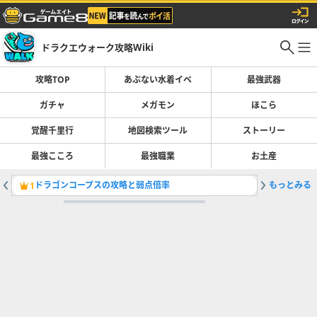
ドラクエウォーク攻略Wiki
攻略TOP
あぶない水着イベ
最強武器
ガチャ
メガモン
ほこら
覚醒千里行
地図検索ツール
ストーリー
最強こころ
最強職業
お土産
ドラゴンコープスの攻略と弱点倍率
もっとみる
ガチャ(
1
2