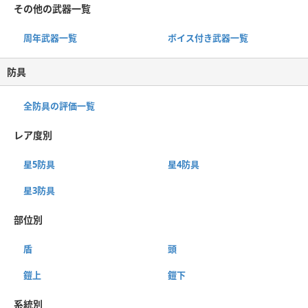
その他の武器一覧
周年武器一覧
ボイス付き武器一覧
防具
全防具の評価一覧
レア度別
星5防具
星4防具
星3防具
部位別
盾
頭
鎧上
鎧下
系統別