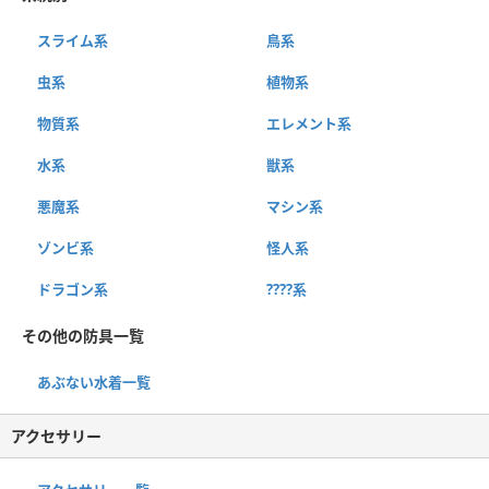
スライム系
鳥系
虫系
植物系
物質系
エレメント系
水系
獣系
悪魔系
マシン系
ゾンビ系
怪人系
ドラゴン系
????系
その他の防具一覧
あぶない水着一覧
アクセサリー