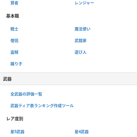
賢者
レンジャー
基本職
戦士
魔法使い
僧侶
武闘家
盗賊
遊び人
踊り子
武器
全武器の評価一覧
武器ティア表ランキング作成ツール
レア度別
星5武器
星4武器