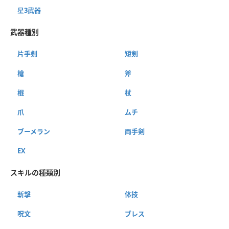
星3武器
武器種別
片手剣
短剣
槍
斧
棍
杖
爪
ムチ
ブーメラン
両手剣
EX
スキルの種類別
斬撃
体技
呪文
ブレス