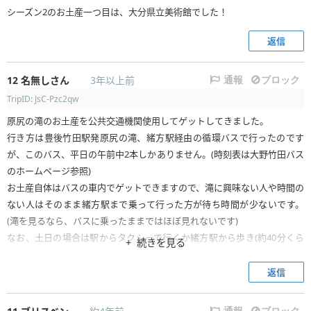
シーズン2のお土産一つ目は、大分県立美術館でした！
返信
12
名無しさん
3年以上前
通報
ブロック
TripID: JsC-Pzc2qw
原尻の滝のお土産を公共交通機関使用してゲットしてきました。
行き方は豊後竹田駅発原尻の滝、緒方駅経由の循環バスで行ったのです
が、このバス、平日の午前中2本しかありません。(時刻表は大野竹田バス
のホームページ参照)
お土産自体はバスの車内でゲットできますので、滝に興味ない人や時間の
ない人はそのまま緒方駅まで乗って行った方が待ち時間が少ないです。
(滝を見るなら、バスに乗ったままではほぼ見れないです)
なお、土日の場合は駅からタクシーで行くか緒方駅から歩き(約40分くら
続きを見る
い)しかない様ですが、豊後竹田駅にはタクシーがほぼ停車しているた
め、捕まえやすいと思います。
返信
通報
ブロック