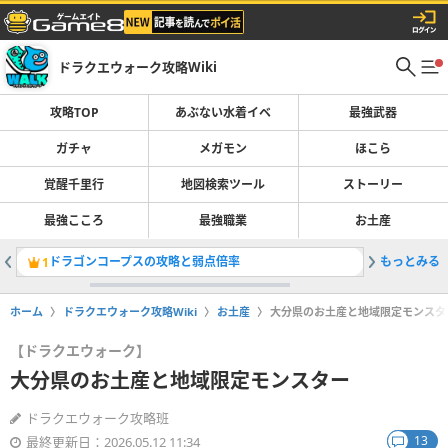
ドラクエウォーク攻略Wiki
攻略TOP
あぶない水着イベ
最強武器
ガチャ
メガモン
ほこら
覚醒千里行
地図検索ツール
ストーリー
最強こころ
最強職業
お土産
ドラゴンコープスの攻略と弱点倍率
もっとみる
最強武器
1
2
ホーム
ドラクエウォーク攻略Wiki
お土産
大分県のお土産と地域限定モンスタ
【ドラクエウォーク】
大分県のお土産と地域限定モンスター
ドラクエウォーク攻略班
13
最終更新日：2026.05.12 11:34