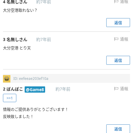
4
名無しさん
約7年前
通報
大分空港取れない？
返信
3
名無しさん
約7年前
通報
大分空港 とり天
返信
ID: eefeeae203ef10a
2
ぽんぽこ
約7年前
@Game8
通報
>>1
情報のご提供ありがとうございます！
反映致しました！
返信