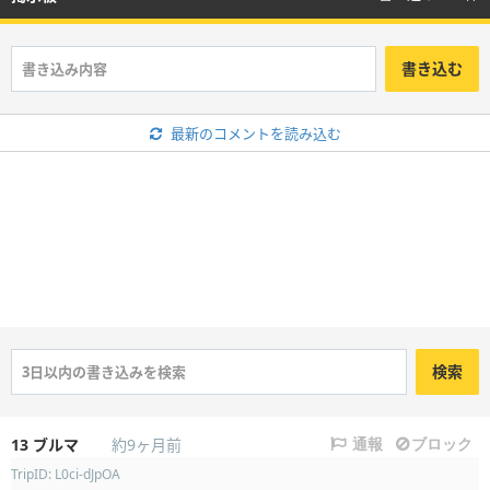
書き込む
最新のコメントを読み込む
検索
13
ブルマ
約9ヶ月前
通報
ブロック
TripID: L0ci-dJpOA