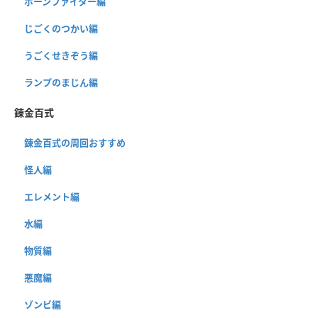
ボーンファイター編
じごくのつかい編
うごくせきぞう編
ランプのまじん編
錬金百式
錬金百式の周回おすすめ
怪人編
エレメント編
水編
物質編
悪魔編
ゾンビ編