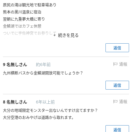
原尻の滝は観光地で駐車場あり
熊本の黒川温泉に宿泊
翌朝に九重夢大橋に寄り
金鱗湖ではカフェ休憩
ついでに宇佐神宮でお参りして
続きを見る
合計5ヶ所まわって大分空港戻り
走行距離はまあまあ走ったけど
返信
旅としては充実して良かった
9
名無しさん
約6年前
通報
九州横断バスから金鱗湖開放可能でしょうか？
返信
8
名無しさん
6年以上前
通報
大分の地域限定モンスター出ないんですけ出てますか？
大分空港のおみやげは道路から取れます。
返信