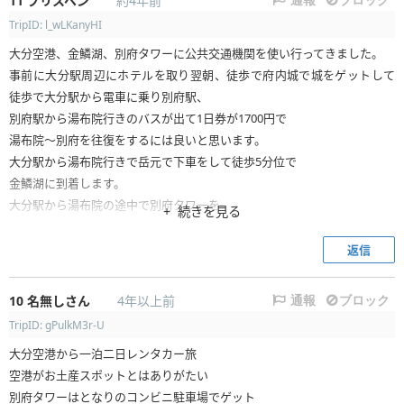
11
ブリスベン
約4年前
TripID: l_wLKanyHI
大分空港、金鱗湖、別府タワーに公共交通機関を使い行ってきました。
事前に大分駅周辺にホテルを取り翌朝、徒歩で府内城で城をゲットして
徒歩で大分駅から電車に乗り別府駅、
別府駅から湯布院行きのバスが出て1日券が1700円で
湯布院～別府を往復をするには良いと思います。
大分駅から湯布院行きで岳元で下車をして徒歩5分位で
金鱗湖に到着します。
大分駅から湯布院の途中で別府タワーを
続きを見る
バスの車内でゲットできます
金鱗湖から別府方面に戻り別府駅よりバスの台数が多い
返信
北浜で下りて大分空港行きのバスに乗り大分空で大分最後のお土産をゲ
ットしました。
10
名無しさん
4年以上前
通報
ブロック
TripID: gPulkM3r-U
大分空港から一泊二日レンタカー旅
空港がお土産スポットとはありがたい
別府タワーはとなりのコンビニ駐車場でゲット