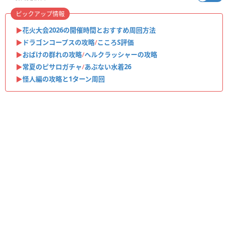
ピックアップ情報
▶︎
花火大会2026の開催時間とおすすめ周回方法
▶︎
ドラゴンコープスの攻略
/
こころS評価
▶︎
おばけの群れの攻略
/
ヘルクラッシャーの攻略
▶︎
常夏のピサロガチャ
/
あぶない水着26
▶︎
怪人編の攻略と1ターン周回