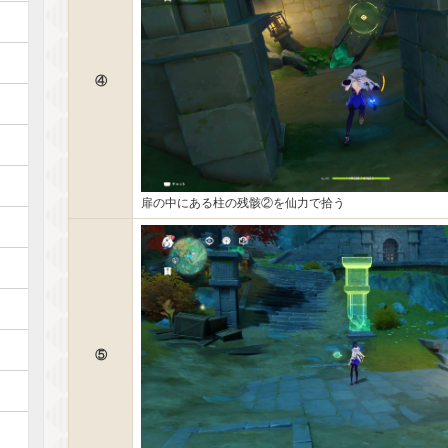
④
扉の中にある柱の残骸②を仙力で拾う
⑤