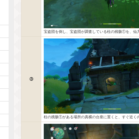
宝盗団を倒し、宝盗団が調査している柱の残骸①を、仙
③
柱の残骸①がある場所の真横の台座に置くと、すぐ近く