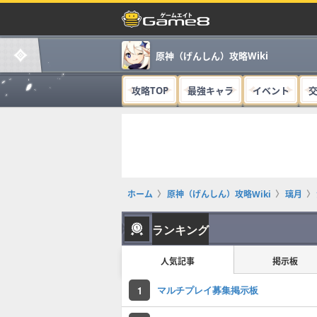
原神（げんしん）攻略Wiki
攻略TOP
最強キャラ
イベント
ホーム
原神（げんしん）攻略Wiki
璃月
ランキング
人気記事
掲示板
マルチプレイ募集掲示板
1