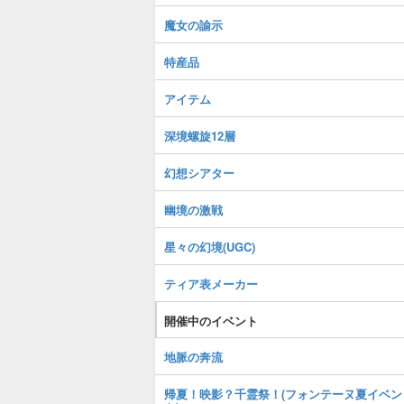
魔女の諭示
特産品
アイテム
深境螺旋12層
幻想シアター
幽境の激戦
星々の幻境(UGC)
ティア表メーカー
開催中のイベント
地脈の奔流
帰夏！映影？千霊祭！(フォンテーヌ夏イベン