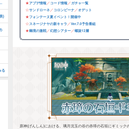
の攻略・フォンテーヌ夏イベント
★
／
／
アプデ情報
コード情報
ガチャ一覧
☆
／
／
サンドローネ
コロンビーナ
オデット
表)
★
フォンテーヌ夏イベント！開催中
☆
／
スネージナヤの新キャラ
Ver.7.0予告番組
め
★
／
／
幽境の激戦
幻想シアター
螺旋12層
みる
原神(げんしん)における、璃月沈玉の谷の赤璋の石垣にギミック