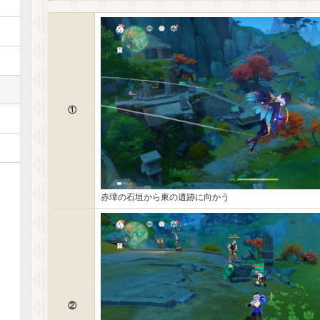
①
赤璋の石垣から東の遺跡に向かう
②