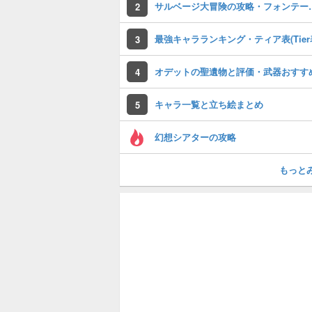
サルベージ大冒険
2
最強キャラランキング・ティア表(Tier
3
オデットの聖遺物と評価・武器おすす
4
キャラ一覧と立ち絵まとめ
5
幻想シアターの攻略
もっと