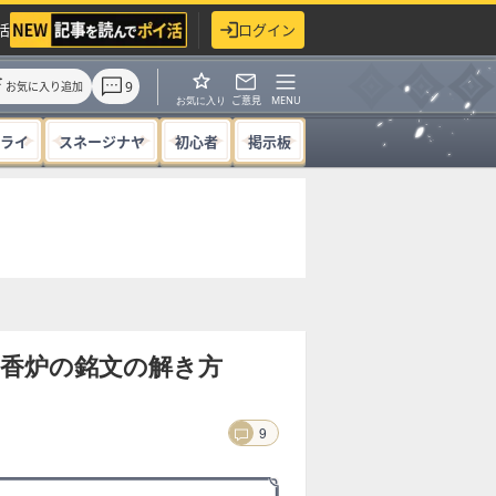
活
ログイン
9
お気に入り追加
ご意見
MENU
お気に入り
ライ
スネージナヤ
初心者
掲示板
香炉の銘文の解き方
9