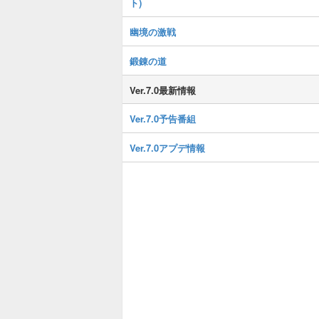
ト)
幽境の激戦
鍛錬の道
Ver.7.0最新情報
Ver.7.0予告番組
Ver.7.0アプデ情報