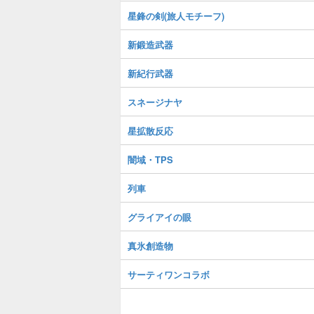
星鋒の剣(旅人モチーフ)
新鍛造武器
新紀行武器
スネージナヤ
星拡散反応
闇域・TPS
列車
グライアイの眼
真氷創造物
サーティワンコラボ