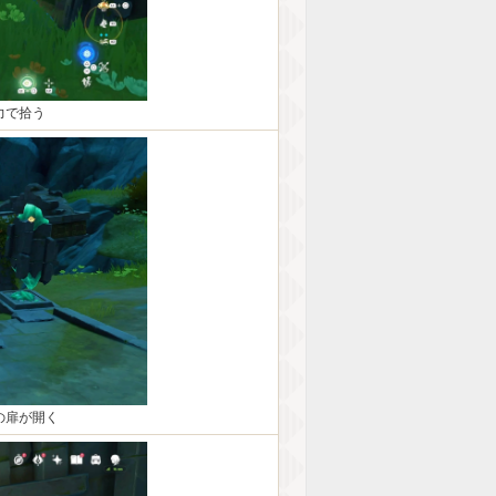
力で拾う
の扉が開く