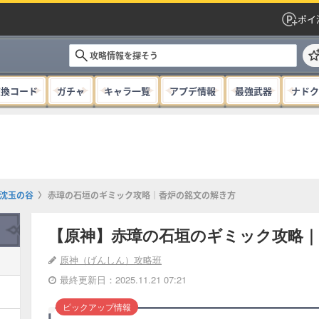
ポイ
交換コード
ガチャ
キャラ一覧
アプデ情報
最強武器
ナドク
沈玉の谷
赤璋の石垣のギミック攻略｜香炉の銘文の解き方
【原神】赤璋の石垣のギミック攻略｜
原神（げんしん）攻略班
最終更新日：2025.11.21 07:21
ピックアップ情報