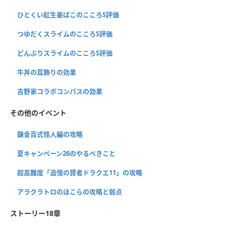
ひとくい紅生姜ばこのこころS評価
つゆだくスライムのこころS評価
どんぶりスライムのこころS評価
牛丼の耳飾りの効果
吉野家コラボコンパスの効果
その他のイベント
錬金百式怪人編の攻略
夏キャンペーン26のやるべきこと
超高難度「追憶の賢者ドラクエ11」の攻略
アラクラトロのほこらの攻略と弱点
ストーリー18章