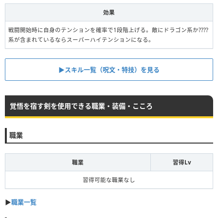
効果
戦闘開始時に自身のテンションを確率で1段階上げる。敵にドラゴン系か????
系が含まれているならスーパーハイテンションになる。
▶︎スキル一覧（呪文・特技）を見る
覚悟を宿す剣を使用できる職業・装備・こころ
職業
職業
習得Lv
習得可能な職業なし
▶︎
職業一覧