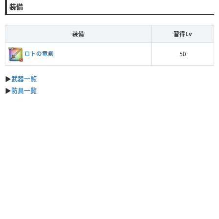
装備
装備
習得Lv
ロトの竜剣
50
▶︎
武器一覧
▶︎
防具一覧