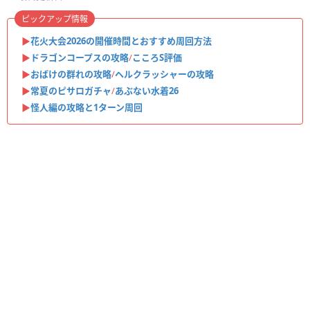
ピックアップ情報
▶︎
花火大会2026の開催時間とおすすめ周回方法
▶︎
ドラゴンコープスの攻略
/
こころS評価
▶︎
おばけの群れの攻略
/
ヘルクラッシャーの攻略
▶︎
常夏のピサロガチャ
/
あぶない水着26
▶︎
怪人編の攻略と1ターン周回