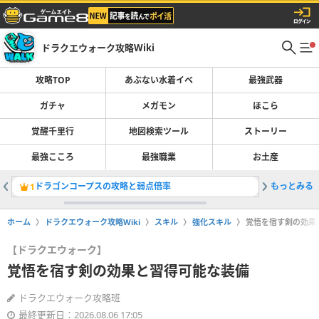
ドラクエウォーク攻略Wiki
攻略TOP
あぶない水着イベ
最強武器
ガチャ
メガモン
ほこら
覚醒千里行
地図検索ツール
ストーリー
最強こころ
最強職業
お土産
ドラゴンコープスの攻略と弱点倍率
もっとみる
ガチャ(
1
2
ホーム
ドラクエウォーク攻略Wiki
スキル
強化スキル
覚悟を宿す剣の効果
【ドラクエウォーク】
覚悟を宿す剣の効果と習得可能な装備
ドラクエウォーク攻略班
最終更新日：2026.08.06 17:05