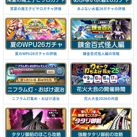
常夏の魔王子ピサロガチャ評価
あぶない水着26ガチャの評価
夏のWPU26ガチャの評価
錬金百式怪人編の攻略
ニフラム灯集め・おばけ退治
花火大会2026の内容