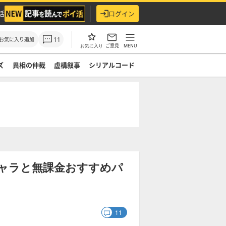
活
ログイン
11
お気に入り追加
ご意見
MENU
お気に入り
ズ
異相の仲裁
虚構叙事
シリアルコード
ャラと無課金おすすめパ
11