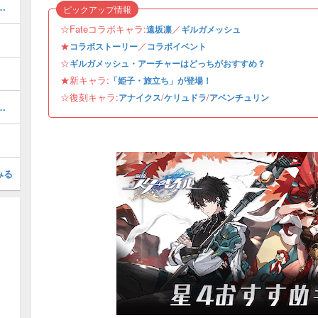
と報酬・Fateコラボイベント
ピックアップ情報
☆Fateコラボキャラ:
／
遠坂凛
ギルガメッシュ
★
／
コラボストーリー
コラボイベント
☆
ギルガメッシュ・アーチャーはどっちがおすすめ？
★新キャラ:
「姫子・旅立ち」が登場！
☆復刻キャラ:
/
/
アナイクス
ケリュドラ
アベンチュリン
と戯れる夏）はいつ実装？性能予想と声優
みる