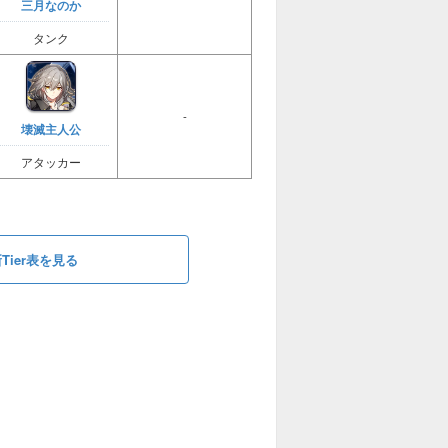
三月なのか
タンク
-
壊滅主人公
アタッカー
ier表を見る