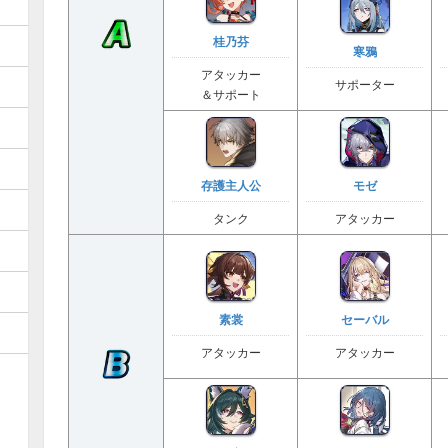
」
桂乃芬
寒鴉
アタッカー
サポーター
＆サポート
存護主人公
モゼ
タンク
アタッカー
素裳
セーバル
アタッカー
アタッカー