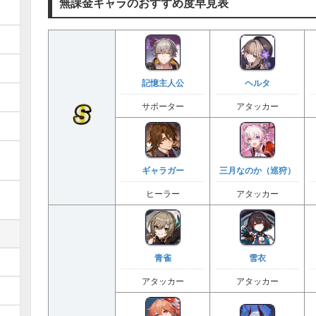
無課金キャラのおすすめ度早見表
記憶主人公
ヘルタ
サポーター
アタッカー
ギャラガー
三月なのか（巡狩）
ヒーラー
アタッカー
青雀
雪衣
アタッカー
アタッカー