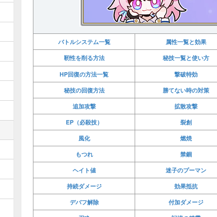
バトルシステム一覧
属性一覧と効果
靭性を削る方法
秘技一覧と使い方
HP回復の方法一覧
撃破特効
秘技の回復方法
勝てない時の対策
追加攻撃
拡散攻撃
EP（必殺技）
裂創
風化
燃焼
もつれ
禁錮
ヘイト値
迷子のプーマン
持続ダメージ
効果抵抗
デバフ解除
付加ダメージ