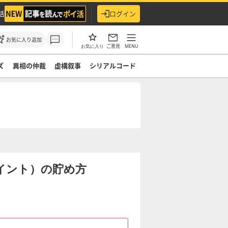
活
ログイン
お気に入り追加
ご意見
MENU
お気に入り
ズ
異相の仲裁
虚構叙事
シリアルコード
イント）の貯め方