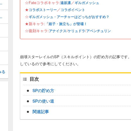
☆Fateコラボキャラ:
／
攻略とおすすめパーティ編成
遠坂凛
ギルガメッシュ
★
／
コラボストーリー
コラボイベント
遺物と評価・パーティ編成
☆
ギルガメッシュ・アーチャーはどっちがおすすめ？
★新キャラ:
「姫子・旅立ち」が登場！
☆復刻キャラ:
/
/
アナイクス
ケリュドラ
アベンチュリン
崩壊スターレイルのSP（スキルポイント）の貯め方の記事です
しているので参考にしてください。
みる
目次
SPの貯め方
SPの使い道
関連記事