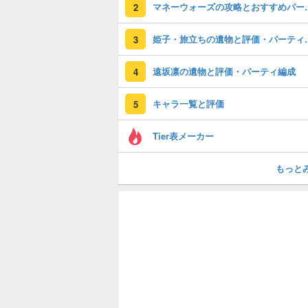
マネーウォーズの
2
姫子・旅立ちの
3
遠坂凛の遺物と評価・パーティ編成
4
キャラ一覧と評価
5
Tier表メーカー
もっと