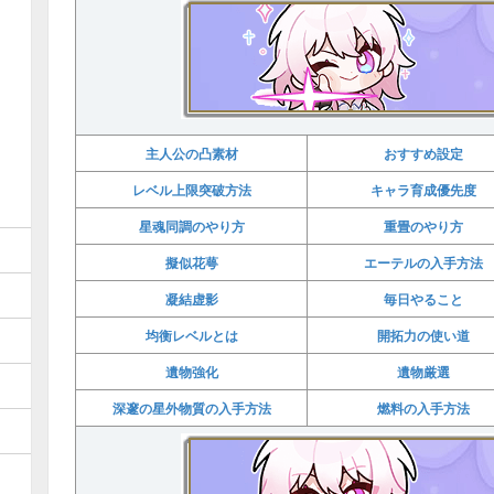
主人公の凸素材
おすすめ設定
レベル上限突破方法
キャラ育成優先度
星魂同調のやり方
重畳のやり方
擬似花萼
エーテルの入手方法
凝結虚影
毎日やること
均衡レベルとは
開拓力の使い道
遺物強化
遺物厳選
深邃の星外物質の入手方法
燃料の入手方法