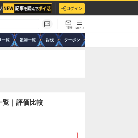
活
ログイン
ご意見
MENU
ラ一覧
遺物一覧
討伐
クーポン
一覧｜評価比較