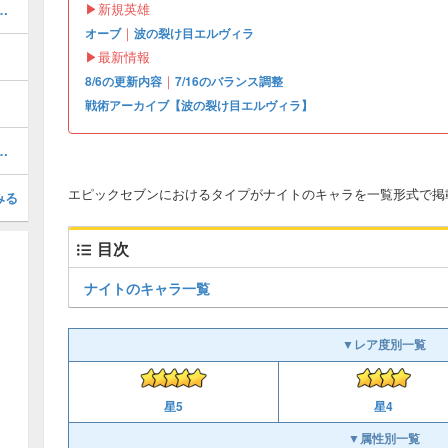
▶︎新規英雄
エラの評価とおすすめビルド
｜
オーブ
波の裂け目エルヴィラ
▶︎最新情報
｜
8/6の更新内容
7/16のバランス調整
戦術アーカイブ【波の裂け目エルヴィラ】
ナスの評価とおすすめビルド
エピックセブンにおけるタイプがナイトのキャラを一覧形式で掲
みる
目次
ナイトのキャラ一覧
▼レア度別一覧
星4
星5
▼属性別一覧