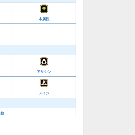
木属性
-
アサシン
メイジ
比較