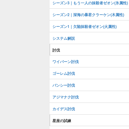
シーズン3｜もう一人の抹殺者ゼオン(氷属性)
シーズン2｜深海の暴君クラーケン(木属性)
シーズン1｜欠陥抹殺者ゼオン(火属性)
システム解説
討伐
ワイバーン討伐
ゴーレム討伐
バンシー討伐
アジマナク討伐
カイデス討伐
星座の試練