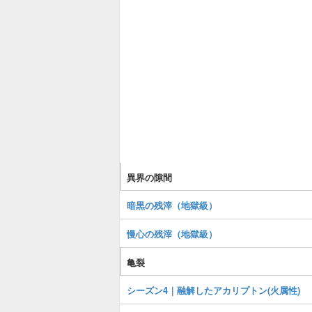
異界の隙間
暗黒の残滓（地獄級）
慢心の残滓（地獄級）
亀裂
シーズン4｜融解したアカリプトン(火属性)