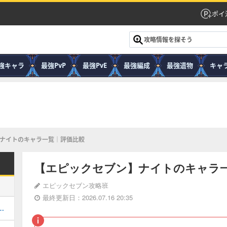
ポイ
強キャラ
最強PvP
最強PvE
最強編成
最強遺物
キャ
ナイトのキャラ一覧｜評価比較
【エピックセブン】ナイトのキャラ
エピックセブン攻略班
最終更新日：2026.07.16 20:35
＆ルシエラ】の攻略情報・クリア編成まとめ